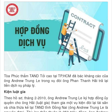
Tòa Phúc thẩm TAND Tối cao tại TP.HCM đã bác kháng cáo của
ông Andrew Trung Le trong vụ đòi ông Phan Thanh Hải trả lại
tiền dịch vụ pháp lý.
Kiện luật gia
Theo hồ sơ, tháng 2-2010, ông Andrew Trung Le ký hợp đồng ủy
quyền cho ông Hải (luật gia) tham gia một vụ kiện đòi lại tài sản
và chia thừa kế tại TAND tỉnh Đồng Nai (ông Andrew Trung Le là
nguyên đơn). Thù lao thỏa thuận là 250 triệu đồng, ông Andrew