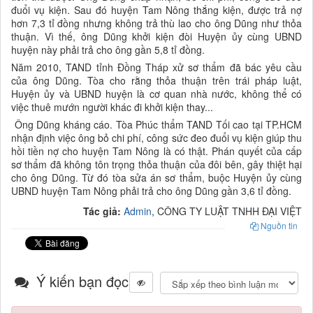
đuổi vụ kiện. Sau đó huyện Tam Nông thắng kiện, được trả nợ
hơn 7,3 tỉ đồng nhưng không trả thù lao cho ông Dũng như thỏa
thuận. Vì thế, ông Dũng khởi kiện đòi Huyện ủy cùng UBND
huyện này phải trả cho ông gần 5,8 tỉ đồng.
Năm 2010, TAND tỉnh Đồng Tháp xử sơ thẩm đã bác yêu cầu
của ông Dũng. Tòa cho rằng thỏa thuận trên trái pháp luật,
Huyện ủy và UBND huyện là cơ quan nhà nước, không thể có
việc thuê mướn người khác đi khởi kiện thay...
Ông Dũng kháng cáo. Tòa Phúc thẩm TAND Tối cao tại TP.HCM
nhận định việc ông bỏ chi phí, công sức đeo đuổi vụ kiện giúp thu
hồi tiền nợ cho huyện Tam Nông là có thật. Phán quyết của cấp
sơ thẩm đã không tôn trọng thỏa thuận của đôi bên, gây thiệt hại
cho ông Dũng. Từ đó tòa sửa án sơ thẩm, buộc Huyện ủy cùng
UBND huyện Tam Nông phải trả cho ông Dũng gần 3,6 tỉ đồng.
Tác giả:
Admin
, CÔNG TY LUẬT TNHH ĐẠI VIỆT
Nguồn tin
Ý kiến bạn đọc