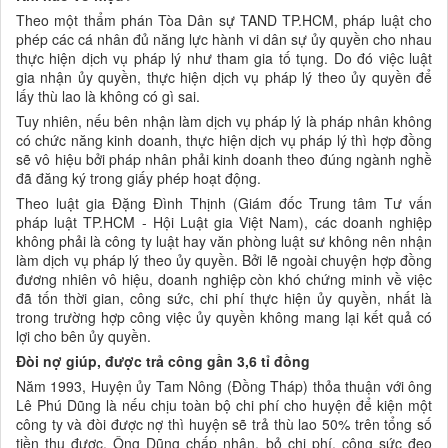
Theo một thẩm phán Tòa Dân sự TAND TP.HCM, pháp luật cho
phép các cá nhân đủ năng lực hành vi dân sự ủy quyền cho nhau
thực hiện dịch vụ pháp lý như tham gia tố tụng. Do đó việc luật
gia nhận ủy quyền, thực hiện dịch vụ pháp lý theo ủy quyền để
lấy thù lao là không có gì sai.
Tuy nhiên, nếu bên nhận làm dịch vụ pháp lý là pháp nhân không
có chức năng kinh doanh, thực hiện dịch vụ pháp lý thì hợp đồng
sẽ vô hiệu bởi pháp nhân phải kinh doanh theo đúng ngành nghề
đã đăng ký trong giấy phép hoạt động.
Theo luật gia Đặng Đình Thịnh (Giám đốc Trung tâm Tư vấn
pháp luật TP.HCM - Hội Luật gia Việt Nam), các doanh nghiệp
không phải là công ty luật hay văn phòng luật sư không nên nhận
làm dịch vụ pháp lý theo ủy quyền. Bởi lẽ ngoài chuyện hợp đồng
đương nhiên vô hiệu, doanh nghiệp còn khó chứng minh về việc
đã tốn thời gian, công sức, chi phí thực hiện ủy quyền, nhất là
trong trường hợp công việc ủy quyền không mang lại kết quả có
lợi cho bên ủy quyền.
Đòi nợ giúp, được trả công gần 3,6 tỉ đồng
Năm 1993, Huyện ủy Tam Nông (Đồng Tháp) thỏa thuận với ông
Lê Phú Dũng là nếu chịu toàn bộ chi phí cho huyện để kiện một
công ty và đòi được nợ thì huyện sẽ trả thù lao 50% trên tổng số
tiền thu được. Ông Dũng chấp nhận, bỏ chi phí, công sức đeo