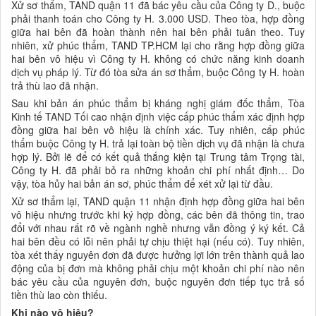
Xử sơ thẩm, TAND quận 11 đã bác yêu cầu của Công ty D., buộc
phải thanh toán cho Công ty H. 3.000 USD. Theo tòa, hợp đồng
giữa hai bên đã hoàn thành nên hai bên phải tuân theo. Tuy
nhiên, xử phúc thẩm, TAND TP.HCM lại cho rằng hợp đồng giữa
hai bên vô hiệu vì Công ty H. không có chức năng kinh doanh
dịch vụ pháp lý. Từ đó tòa sửa án sơ thẩm, buộc Công ty H. hoàn
trả thù lao đã nhận.
Sau khi bản án phúc thẩm bị kháng nghị giám đốc thẩm, Tòa
Kinh tế TAND Tối cao nhận định việc cấp phúc thẩm xác định hợp
đồng giữa hai bên vô hiệu là chính xác. Tuy nhiên, cấp phúc
thẩm buộc Công ty H. trả lại toàn bộ tiền dịch vụ đã nhận là chưa
hợp lý. Bởi lẽ để có kết quả thắng kiện tại Trung tâm Trọng tài,
Công ty H. đã phải bỏ ra những khoản chi phí nhất định… Do
vậy, tòa hủy hai bản án sơ, phúc thẩm để xét xử lại từ đầu.
Xử sơ thẩm lại, TAND quận 11 nhận định hợp đồng giữa hai bên
vô hiệu nhưng trước khi ký hợp đồng, các bên đã thông tin, trao
đổi với nhau rất rõ về ngành nghề nhưng vẫn đồng ý ký kết. Cả
hai bên đều có lỗi nên phải tự chịu thiệt hại (nếu có). Tuy nhiên,
tòa xét thấy nguyên đơn đã được hưởng lợi lớn trên thành quả lao
động của bị đơn mà không phải chịu một khoản chi phí nào nên
bác yêu cầu của nguyên đơn, buộc nguyên đơn tiếp tục trả số
tiền thù lao còn thiếu.
Khi nào vô hiệu?