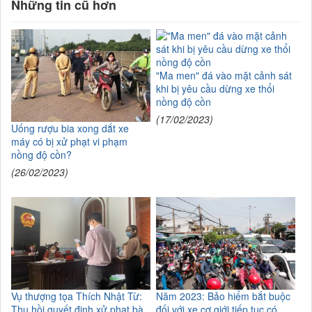
Những tin cũ hơn
"Ma men" đá vào mặt cảnh sát
khi bị yêu cầu dừng xe thổi
nồng độ cồn
(17/02/2023)
Uống rượu bia xong dắt xe
máy có bị xử phạt vi phạm
nồng độ cồn?
(26/02/2023)
Vụ thượng tọa Thích Nhật Từ:
Năm 2023: Bảo hiểm bắt buộc
Thu hồi quyết định xử phạt bà
đối với xe cơ giới tiếp tục có