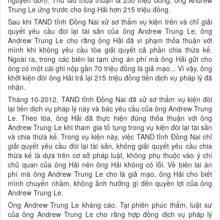
Trung Le ứng trước cho ông Hải hơn 215 triệu đồng.
Sau khi TAND tỉnh Đồng Nai xử sơ thẩm vụ kiện trên và chỉ giải
quyết yêu cầu đòi lại tài sản của ông Andrew Trung Le, ông
Andrew Trung Le cho rằng ông Hải đã vi phạm thỏa thuận với
mình khi không yêu cầu tòa giải quyết cả phần chia thừa kế.
Ngoài ra, trong các biên lai tạm ứng án phí mà ông Hải gửi cho
ông có một cái ghi nộp gần 70 triệu đồng là giả mạo... Vì vậy, ông
khởi kiện đòi ông Hải trả lại 215 triệu đồng tiền dịch vụ pháp lý đã
nhận.
Tháng 10-2012, TAND tỉnh Đồng Nai đã xử sơ thẩm vụ kiện đòi
lại tiền dịch vụ pháp lý này và bác yêu cầu của ông Andrew Trung
Le. Theo tòa, ông Hải đã thực hiện đúng thỏa thuận với ông
Andrew Trung Le khi tham gia tố tụng trong vụ kiện đòi lại tài sản
và chia thừa kế. Trong vụ kiện này, việc TAND tỉnh Đồng Nai chỉ
giải quyết yêu cầu đòi lại tài sản, không giải quyết yêu cầu chia
thừa kế là dựa trên cơ sở pháp luật, không phụ thuộc vào ý chí
chủ quan của ông Hải nên ông Hải không có lỗi. Về biên lai án
phí mà ông Andrew Trung Le cho là giả mạo, ông Hải cho biết
mình chuyển nhầm, không ảnh hưởng gì đến quyền lợi của ông
Andrew Trung Le.
Ông Andrew Trung Le kháng cáo. Tại phiên phúc thẩm, luật sư
của ông Andrew Trung Le cho rằng hợp đồng dịch vụ pháp lý