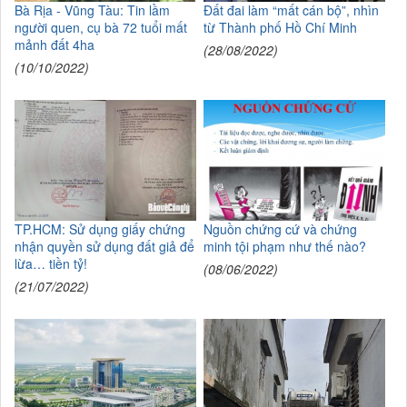
Bà Rịa - Vũng Tàu: Tin lầm
Đất đai làm “mất cán bộ”, nhìn
người quen, cụ bà 72 tuổi mất
từ Thành phố Hồ Chí Minh
mảnh đất 4ha
(28/08/2022)
(10/10/2022)
TP.HCM: Sử dụng giấy chứng
Nguồn chứng cứ và chứng
nhận quyền sử dụng đất giả để
minh tội phạm như thế nào?
lừa… tiền tỷ!
(08/06/2022)
(21/07/2022)