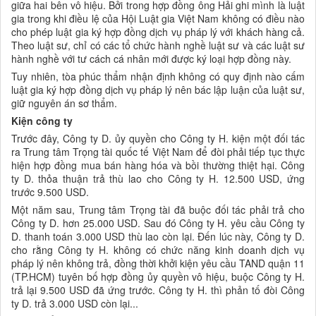
giữa hai bên vô hiệu. Bởi trong hợp đồng ông Hải ghi mình là luật
gia trong khi điều lệ của Hội Luật gia Việt Nam không có điều nào
cho phép luật gia ký hợp đồng dịch vụ pháp lý với khách hàng cả.
Theo luật sư, chỉ có các tổ chức hành nghề luật sư và các luật sư
hành nghề với tư cách cá nhân mới được ký loại hợp đồng này.
Tuy nhiên, tòa phúc thẩm nhận định không có quy định nào cấm
luật gia ký hợp đồng dịch vụ pháp lý nên bác lập luận của luật sư,
giữ nguyên án sơ thẩm.
Kiện công ty
Trước đây, Công ty D. ủy quyền cho Công ty H. kiện một đối tác
ra Trung tâm Trọng tài quốc tế Việt Nam để đòi phải tiếp tục thực
hiện hợp đồng mua bán hàng hóa và bồi thường thiệt hại. Công
ty D. thỏa thuận trả thù lao cho Công ty H. 12.500 USD, ứng
trước 9.500 USD.
Một năm sau, Trung tâm Trọng tài đã buộc đối tác phải trả cho
Công ty D. hơn 25.000 USD. Sau đó Công ty H. yêu cầu Công ty
D. thanh toán 3.000 USD thù lao còn lại. Đến lúc này, Công ty D.
cho rằng Công ty H. không có chức năng kinh doanh dịch vụ
pháp lý nên không trả, đồng thời khởi kiện yêu cầu TAND quận 11
(TP.HCM) tuyên bố hợp đồng ủy quyền vô hiệu, buộc Công ty H.
trả lại 9.500 USD đã ứng trước. Công ty H. thì phản tố đòi Công
ty D. trả 3.000 USD còn lại...