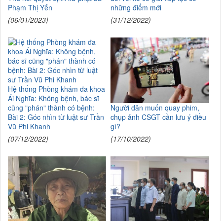
Phạm Thị Yến
những điểm mới
(06/01/2023)
(31/12/2022)
Hệ thống Phòng khám đa khoa
Ái Nghĩa: Không bệnh, bác sĩ
cũng "phán" thành có bệnh:
Người dân muốn quay phim,
Bài 2: Góc nhìn từ luật sư Trần
chụp ảnh CSGT cần lưu ý điều
Vũ Phi Khanh
gì?
(07/12/2022)
(17/10/2022)