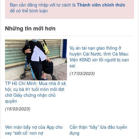
Bạn cần đăng nhập với tư cách là
Thành viên chính thức
để có thể bình luận
Những tin mới hơn
Vụ án tai nạn giao thông ở
huyện Cái Nước, tỉnh Cà Mau:
Viện KSND xin lỗi người bị oan
sai
(17/03/2023)
TP Hồ Chí Minh: Mua nhà ở xã
hội, cụ bà 91 tuổi mòn mỏi đợi
chờ Giấy chứng nhận chủ
quyền
(15/03/2023)
Vén màn bẫy nợ của App cho
Cẩn thận “bẫy” lừa đảo tuyển
vay "siết cổ' non nợ
dụng