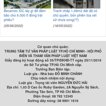
Becamex IDC lấy gì để đảm
Tranh chấp 1,08m2 đất đã có
bảo cho 6.000 tỉ đồng trái
chủ quyền, bốn phiên tòa xét
phiếu?
xử chưa xong(!?)
(05/06/2022)
(18/05/2022)
Cơ quan chủ quản:
TRUNG TÂM TƯ VẤN PHÁP LUẬT TP.HỒ CHÍ MINH - HỘI PHỔ
BIẾN VÀ THAM VẤN PHÁP LUẬT VIỆT NAM
Giấy đăng ký hoạt động số 35/TP/ĐKHĐ-TT ngày 25/11/2019
do Sở Tư pháp TP.Hồ Chí Minh cấp.
Trưởng Ban Biên tập:
Luật gia - Nhà báo ĐỖ MINH CHÁNH
Chịu trách nhiệm nội dung:
Luật gia - Trọng tài viên NGUYỄN ĐỨC HẢI
Địa chỉ: 1.03 D Cao ốc Ruby Garden, 2A Nguyễn Sỹ Sách,
Phường Tân Sơn, TP Hồ Chí Minh.
Điện thoại: 08 782 12345
Đường dây nóng: 08 9901 1616