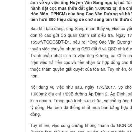
ánh về vụ việc ông Huỳnh Văn Sang ngụ tại xã T
hành đặt cọc mua thửa đất gần 1.000m2 tại địa ch
Hóc Môn, TPHCM) của ông Cao Văn Đương và bà Võ 
tiền hơn 800 triệu đồng để chờ sang tên thì thửa 
Sau khi báo đăng, ông Sang nhận thấy vụ việc có yế
đơn tố cáo gửi Cơ quan Cảnh sát điều tra. Ngày 
1558/VPCQCSĐT-Đ1, nêu rõ: "Ông Cao Văn Đương và
thuận việc chuyển nhượng QSD đất ở và QSD nhà ở v
Tranh chấp phát sinh từ việc ông Đương, bà Chín c
hiện việc trả tiền cọc và tiền nhận từ hợp đồng cho
thuộc thẩm quyền giải quyết của tòa án. Tuy nhiên, 
hơn.
Nội dung vụ việc như sau, ngày 17/3/2017, vợ ch
1.000m2 địa chỉ 1/29B đường Ấp Đình 2, Ấp Đình, x
kinh doanh. Trong quá trình sửa chữa, vợ chồng ông 
tỷ đồng. Hai bên đã thống nhất mua bán bằng hợp đ
đồng.
Tuy nhiên, việc công chứng không thành do GCN Q