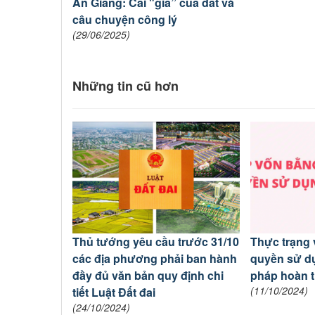
An Giang: Cái "giá” của đất và
câu chuyện công lý
(29/06/2025)
Những tin cũ hơn
Thủ tướng yêu cầu trước 31/10
Thực trạng
các địa phương phải ban hành
quyền sử dụ
đầy đủ văn bản quy định chi
pháp hoàn t
(11/10/2024)
tiết Luật Đất đai
(24/10/2024)