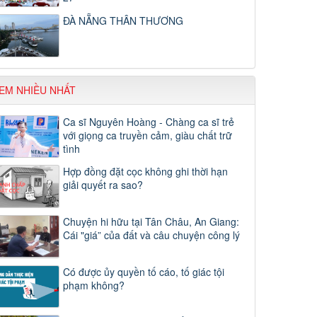
ĐÀ NẴNG THÂN THƯƠNG
EM NHIỀU NHẤT
Ca sĩ Nguyên Hoàng - Chàng ca sĩ trẻ
với giọng ca truyền cảm, giàu chất trữ
tình
Hợp đồng đặt cọc không ghi thời hạn
giải quyết ra sao?
Chuyện hi hữu tại Tân Châu, An Giang:
Cái "giá” của đất và câu chuyện công lý
Có được ủy quyền tố cáo, tố giác tội
phạm không?