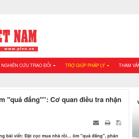
NGHIÊN CỨU TRAO ĐỔI
TRỢ GIÚP PHÁP LÝ
THAM VẤ
m "quả đắng"”: Cơ quan điều tra nhận
g bài viết: Đặt cọc mua nhà rồi… ôm "quả đắng", phản