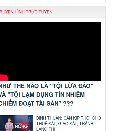
RUYỀN HÌNH TRỰC TUYẾN
NHƯ THẾ NÀO LÀ "TỘI LỪA ĐẢO"
VÀ "TỘI LẠM DỤNG TÍN NHIỆM
CHIẾM ĐOẠT TÀI SẢN" ???
BÌNH THUẬN: CẦN KỊP THỜI CHO
THUÊ ĐẤT, GIAO ĐẤT, TRÁNH
LÃNG PHÍ