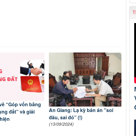
T
 về “Góp vốn bằng
An Giang: Lạ kỳ bản án "soi
ng đất” và giải
đâu, sai đó” (!)
hiện
(13/09/2024)