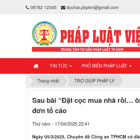
08782 12345
duchai.pbplvn@gmail.com
TIN TỨC
PHỔ BIẾN PHÁP LUẬT
Trang nhất
TRỢ GIÚP PHÁP LÝ
Sau bài “Đặt cọc mua nhà rồi… ô
đơn tố cáo
Thứ năm - 17/04/2025 22:41
Ngày 05/3/2025, Chuyên đề Công an TPHCM có đăn