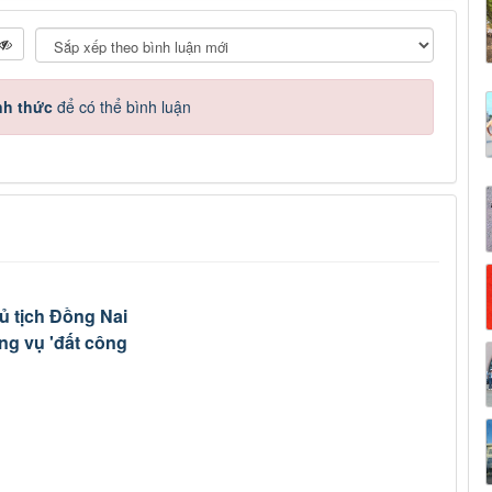
nh thức
để có thể bình luận
 tịch Đồng Nai
ong vụ 'đất công