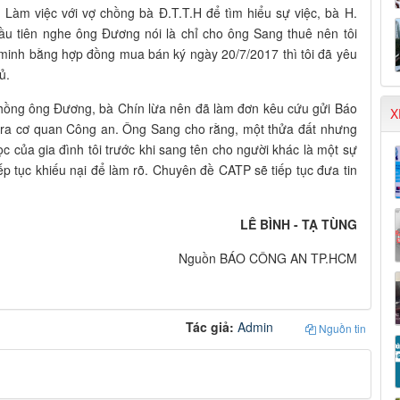
Làm việc với vợ chồng bà Đ.T.T.H để tìm hiểu sự việc, bà H.
đầu tiên nghe ông Đương nói là chỉ cho ông Sang thuê nên tôi
minh bằng hợp đồng mua bán ký ngày 20/7/2017 thì tôi đã yêu
ủ.
hồng ông Đương, bà Chín lừa nên đã làm đơn kêu cứu gửi Báo
X
ệc ra cơ quan Công an. Ông Sang cho rằng, một thửa đất nhưng
ọc của gia đình tôi trước khi sang tên cho người khác là một sự
iếp tục khiếu nại để làm rõ. Chuyên đề CATP sẽ tiếp tục đưa tin
LÊ BÌNH - TẠ TÙNG
Nguồn BÁO CÔNG AN TP.HCM
Tác giả:
Admin
Nguồn tin