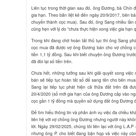
Liên tục trong thời gian sau đó, ông Đương, bà Chín 
gia hạn. Theo bản liệt kê đến ngày 20/9/2017, bên bá
chuyển thành cọc mua). Sau đó, ông Sang nhiều lần 
cũng hẹn với lý do "chưa thực hiện xong việc gia hạ
Trong khi đang chờ hoàn tất thủ tục thì ông Sang p
cọc mua đã được vợ ông Đương bán cho vợ chồng chị
tiền 1,1 tỷ đồng. Sau khi biết chuyện ông Đương trư
đã đòi lại số tiền trên.
Chưa hết, những tưởng sau khi giải quyết xong việc
bán sẽ tiếp tục hoàn tất sổ để sang tên cho bên mu
Sang lại tiếp tục phát hiện cả thửa đất trên đã 
20/4/2020 (sổ mới gia hạn của ông Đương cấp vào ngà
cọc gần 1 tỷ đồng mà quyền sử dụng đất ông Đương đ
Để tìm hiểu thông tin và phản ánh vụ việc đa chiều k
liên hệ với vợ chồng ông Đương nhưng người này không
lời. Ngày 29/02/2025, chúng tôi liên lạc với ông L.A.
nhưng ông P. cho biết đang bận họp và việc này cũng