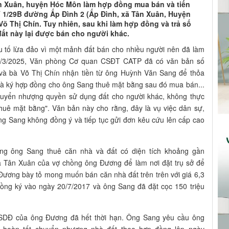
ân Xuân, huyện Hóc Môn làm hợp đồng mua bán và tiến
ỉ 1/29B đường Ấp Đình 2 (Ấp Đình, xã Tân Xuân, Huyện
Thị Chín. Tuy nhiên, sau khi làm hợp đồng và trả số
đất này lại được bán cho người khác.
u tố lừa đảo vì một mảnh đất bán cho nhiều người nên đã làm
17/3/2025, Văn phòng Cơ quan CSĐT CATP đã có văn bản số
 bà Võ Thị Chín nhận tiền từ ông Huỳnh Văn Sang để thỏa
à ký hợp đồng cho ông Sang thuê mặt bằng sau đó mua bán...
huyển nhượng quyền sử dụng đất cho người khác, không thực
 thuê mặt bằng". Văn bản này cho rằng, đây là vụ việc dân sự,
ông Sang không đồng ý và tiếp tục gửi đơn kêu cứu lên cấp cao
ồng ông Sang thuê căn nhà và đất có diện tích khoảng gần
ã Tân Xuân của vợ chồng ông Đương để làm nơi đặt trụ sở để
Đương bày tỏ mong muốn bán căn nhà đất trên trên với giá 6,3
ồng ký vào ngày 20/7/2017 và ông Sang đã đặt cọc 150 triệu
SDĐ của ông Đương đã hết thời hạn. Ông Sang yêu cầu ông