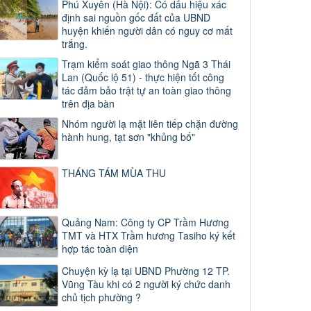
Phú Xuyên (Hà Nội): Có dấu hiệu xác
định sai nguồn gốc đất của UBND
huyện khiến người dân có nguy cơ mất
trắng.
Trạm kiểm soát giao thông Ngã 3 Thái
Lan (Quốc lộ 51) - thực hiện tốt công
tác đảm bảo trật tự an toàn giao thông
trên địa bàn
Nhóm người lạ mặt liên tiếp chặn đường
hành hung, tạt sơn "khủng bố"
THÁNG TÁM MÙA THU
Quảng Nam: Công ty CP Trầm Hương
TMT và HTX Trầm hương Tasiho ký kết
hợp tác toàn diện
Chuyện kỳ lạ tại UBND Phường 12 TP.
Vũng Tàu khi có 2 người ký chức danh
chủ tịch phường ?