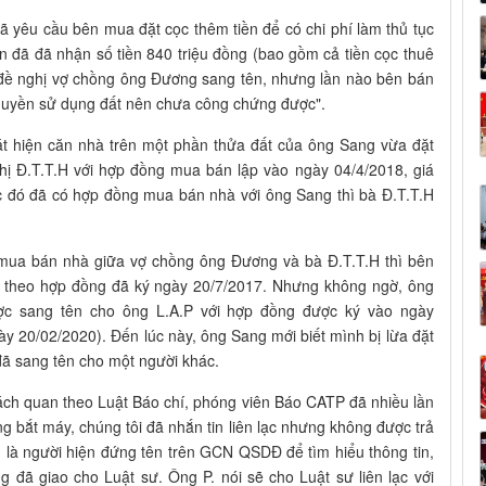
đã yêu cầu bên mua đặt cọc thêm tiền để có chi phí làm thủ tục
n đã đã nhận số tiền 840 triệu đồng (bao gồm cả tiền cọc thuê
đề nghị vợ chồng ông Đương sang tên, nhưng lần nào bên bán
n quyền sử dụng đất nên chưa công chứng được".
hát hiện căn nhà trên một phần thửa đất của ông Sang vừa đặt
 Đ.T.T.H với hợp đồng mua bán lập vào ngày 04/4/2018, giá
ớc đó đã có hợp đồng mua bán nhà với ông Sang thì bà Đ.T.T.H
 mua bán nhà giữa vợ chồng ông Đương và bà Đ.T.T.H thì bên
a theo hợp đồng đã ký ngày 20/7/2017. Nhưng không ngờ, ông
được sang tên cho ông L.A.P với hợp đồng được ký vào ngày
y 20/02/2020). Đến lúc này, ông Sang mới biết mình bị lừa đặt
ã sang tên cho một người khác.
hách quan theo Luật Báo chí, phóng viên Báo CATP đã nhiều lần
 bắt máy, chúng tôi đã nhắn tin liên lạc nhưng không được trả
P - là người hiện đứng tên trên GCN QSDĐ để tìm hiểu thông tin,
 đã giao cho Luật sư. Ông P. nói sẽ cho Luật sư liên lạc với