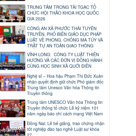
TRUNG TÂM TRONG TÀI TGAC TỔ
CHỨC HỘI THẢO KHOA HỌC QUỐC
GIA 2026
CÔNG AN XÃ PHƯỚC THÁI TUYÊN
TRUYỀN, PHỔ BIẾN GIÁO DỤC PHÁP
LUẬT VỀ PHÒNG, CHỐNG MA TÚY VÀ
TRẬT TỰ AN TOÀN GIAO THÔNG
VĨNH LONG: CÔNG TY LUẬT THIÊN
HƯƠNG VÀ CÁC ĐƠN VỊ ĐỒNG HÀNH
CÙNG HỌC SINH XÃ QUỚI ĐIỀN
Nghệ sĩ – Hoa hậu Phạm Thị Đức Xuân
nhận quyết định giữ chức Phó giám đốc
Trung tâm Unesco Văn hóa Thông tin
Truyền thông
Trung tâm UNESCO Văn hóa Thông tin
Truyền thông tổ chức Lễ kỷ niệm 101
năm ngày báo chí cách mạng Việt Nam
Đồng Nai: Lễ bế giảng, trao chứng nhận
tốt nghiệp đào tạo nghề Luật sư khóa
27