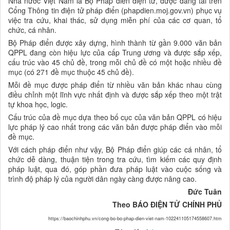
Nhà nước Việt Nam là Bộ Pháp điển điện tử, được đăng tải trên
Cổng Thông tin điện tử pháp điển (phapdien.moj.gov.vn) phục vụ
việc tra cứu, khai thác, sử dụng miễn phí của các cơ quan, tổ
chức, cá nhân.
Bộ Pháp điển được xây dựng, hình thành từ gần 9.000 văn bản
QPPL đang còn hiệu lực của cấp Trung ương và được sắp xếp,
cấu trúc vào 45 chủ đề, trong mỗi chủ đề có một hoặc nhiều đề
mục (có 271 đề mục thuộc 45 chủ đề).
Mỗi đề mục được pháp điển từ nhiều văn bản khác nhau cùng
điều chỉnh một lĩnh vực nhất định và được sắp xếp theo một trật
tự khoa học, logic.
Cấu trúc của đề mục dựa theo bố cục của văn bản QPPL có hiệu
lực pháp lý cao nhất trong các văn bản được pháp điển vào mỗi
đề mục.
Với cách pháp điển như vậy, Bộ Pháp điển giúp các cá nhân, tổ
chức dễ dàng, thuận tiện trong tra cứu, tìm kiếm các quy định
pháp luật, qua đó, góp phần đưa pháp luật vào cuộc sống và
trình độ pháp lý của người dân ngày càng được nâng cao.
Đức Tuân
Theo BÁO ĐIỆN TỬ CHÍNH PHỦ
https://baochinhphu.vn/cong-bo-bo-phap-dien-viet-nam-102241105174558607.htm