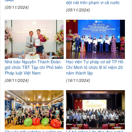
dột nát trên phạm vi cả nước
(05/11/2024)
(05/11/2024)
Nhà báo Nguyễn Thành Đoàn
Học viện Tư pháp cơ sở TP Hồ
giữ chức TBT Tạp chí Phổ biến
Chí Minh tổ chức lễ kỉ niệm 20
Pháp luật Việt Nam
năm thành lập
(08/11/2024)
(16/11/2024)
Chuyến trải nghiệm ý nghĩa tại
Lễ bế giảng Lớp đào đạo nghề