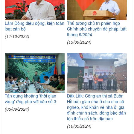
Lâm Đồng điều động, kiện toàn
Thủ tướng chủ trì phiên họp
loạt cán bộ
Chính phủ chuyên đề pháp luật
tháng 9/2024
(11/10/2024)
(13/09/2024)
Tận dụng khoảng 'thời gian
Đắk Lắk: Công an thị xã Buôn
vàng' ứng phó với bão số 3
Hồ bàn giao nhà ở cho cho hộ
nghèo, khó khăn về nhà ở, gia
(05/09/2024)
đình chính sách, đồng bào dân
tộc thiểu số trên địa bàn
(10/05/2024)