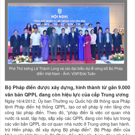
Phó Thủ tướng Lê Thành Long và các đại biểu dự lễ công bố Bộ Pháp
điển Việt Nam - Ảnh: VGP/Đức Tuân
Bộ Pháp điển được xây dựng, hình thành từ gần 9.000
văn bản QPPL đang còn hiệu lực của cấp Trung ương
Ngày 16/4/2012, Ủy ban Thường vụ Quốc hội đã thông qua Pháp
lệnh Pháp điển hệ thống QPPL, tạo cơ sở pháp lý nền tảng cho
công tác pháp điển. Theo đó, "pháp điển là việc cơ quan nhà
nước rà soát, tập hợp, sắp xếp các QPPL đang còn hiệu lực trong
các văn bản QPPL do cơ quan nhà nước ở Trung ương ban hành,
trừ Hiến pháp, để xây dựng Bộ pháp điển". Bộ Pháp điển của