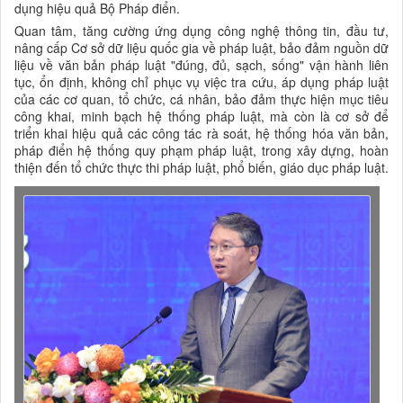
dụng hiệu quả Bộ Pháp điển.
Quan tâm, tăng cường ứng dụng công nghệ thông tin, đầu tư,
nâng cấp Cơ sở dữ liệu quốc gia về pháp luật, bảo đảm nguồn dữ
liệu về văn bản pháp luật "đúng, đủ, sạch, sống" vận hành liên
tục, ổn định, không chỉ phục vụ việc tra cứu, áp dụng pháp luật
của các cơ quan, tổ chức, cá nhân, bảo đảm thực hiện mục tiêu
công khai, minh bạch hệ thống pháp luật, mà còn là cơ sở để
triển khai hiệu quả các công tác rà soát, hệ thống hóa văn bản,
pháp điển hệ thống quy phạm pháp luật, trong xây dựng, hoàn
thiện đến tổ chức thực thi pháp luật, phổ biến, giáo dục pháp luật.