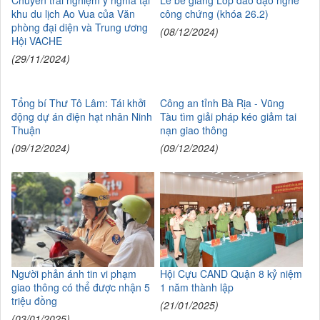
khu du lịch Ao Vua của Văn
công chứng (khóa 26.2)
phòng đại diện và Trung ương
(08/12/2024)
Hội VACHE
(29/11/2024)
Tổng bí Thư Tô Lâm: Tái khởi
Công an tỉnh Bà Rịa - Vũng
động dự án điện hạt nhân Ninh
Tàu tìm giải pháp kéo giảm tai
Thuận
nạn giao thông
(09/12/2024)
(09/12/2024)
Người phản ánh tin vi phạm
Hội Cựu CAND Quận 8 kỷ niệm
giao thông có thể được nhận 5
1 năm thành lập
triệu đồng
(21/01/2025)
(03/01/2025)