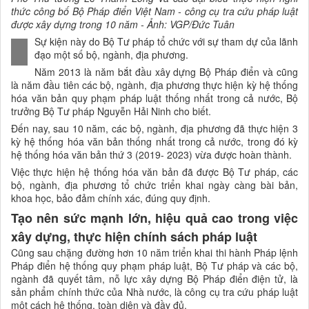
thức công bố Bộ Pháp điển Việt Nam - công cụ tra cứu pháp luật
được xây dựng trong 10 năm - Ảnh: VGP/Đức Tuân
Sự kiện này do Bộ Tư pháp tổ chức với sự tham dự của lãnh
đạo một số bộ, ngành, địa phương.
Năm 2013 là năm bắt đầu xây dựng Bộ Pháp điển và cũng
là năm đầu tiên các bộ, ngành, địa phương thực hiện kỳ hệ thống
hóa văn bản quy phạm pháp luật thống nhất trong cả nước, Bộ
trưởng Bộ Tư pháp Nguyễn Hải Ninh cho biết.
Đến nay, sau 10 năm, các bộ, ngành, địa phương đã thực hiện 3
kỳ hệ thống hóa văn bản thống nhất trong cả nước, trong đó kỳ
hệ thống hóa văn bản thứ 3 (2019- 2023) vừa được hoàn thành.
Việc thực hiện hệ thống hóa văn bản đã được Bộ Tư pháp, các
bộ, ngành, địa phương tổ chức triển khai ngày càng bài bản,
khoa học, bảo đảm chính xác, đúng quy định.
Tạo nên sức mạnh lớn, hiệu quả cao trong việc
xây dựng, thực hiện chính sách pháp luật
Cũng sau chặng đường hơn 10 năm triển khai thi hành Pháp lệnh
Pháp điển hệ thống quy phạm pháp luật, Bộ Tư pháp và các bộ,
ngành đã quyết tâm, nỗ lực xây dựng Bộ Pháp điển điện tử, là
sản phẩm chính thức của Nhà nước, là công cụ tra cứu pháp luật
một cách hệ thống, toàn diện và đầy đủ.