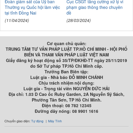
Đoàn giám sát của Uỷ ban
Cục CSGT tăng cường xử lý vi
Thường vụ Quốc hội làm việc
phạm giao thông theo chuyên
tại tỉnh Đồng Nai
đề
(11/04/2024)
(28/03/2024)
Cơ quan chủ quản:
TRUNG TÂM TƯ VẤN PHÁP LUẬT TP.HỒ CHÍ MINH - HỘI PHỔ
BIẾN VÀ THAM VẤN PHÁP LUẬT VIỆT NAM
Giấy đăng ký hoạt động số 35/TP/ĐKHĐ-TT ngày 25/11/2019
do Sở Tư pháp TP.Hồ Chí Minh cấp.
Trưởng Ban Biên tập:
Luật gia - Nhà báo ĐỖ MINH CHÁNH
Chịu trách nhiệm nội dung:
Luật gia - Trọng tài viên NGUYỄN ĐỨC HẢI
Địa chỉ: 1.03 D Cao ốc Ruby Garden, 2A Nguyễn Sỹ Sách,
Phường Tân Sơn, TP Hồ Chí Minh.
Điện thoại: 08 782 12345
Đường dây nóng: 08 9901 1616
Chuyển giao diện:
Tự động
Máy Tính