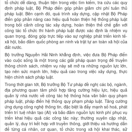
tổ chức dễ dàng, thuận tiện trong việc tìm kiếm, tra cứu các quy
định pháp luật, Bộ Pháp điển góp phần giảm chi phí tuân thủ
pháp luật. Bên cạnh đó, quá trình xây dựng, cập nhật Bộ Pháp
điển góp phần nâng cao hiệu quả hoàn thiện hệ thống pháp luật
trong bối cảnh công tác xây dựng, hoàn thiện thể chế gắn với
công tác tổ chức thi hành pháp luật được xác định là nhiệm vụ
quan trọng, đóng góp trực tiếp vào sự nghiệp phát triển kinh tế-
xã hội, bảo đảm quốc phòng an ninh và trật tự an toàn xã hội của
đất nước.
Bộ trưởng Nguyễn Hải Ninh khẳng định, việc đưa Bộ Pháp điển
vào cuộc sống là một trong các giải pháp quan trọng để truyền
thông chính sách, nhiệm vụ này sẽ mở ra những nguồn lực lớn,
tạo nên sức mạnh lớn, hiệu quả cao trong việc xây dựng, thực
hiện chính sách pháp luật.
Trong thời gian tới, Bộ trưởng Bộ Tư pháp đề nghị các bộ, ngành,
địa phương quan tâm phối hợp tăng cường hiệu lực, hiệu quả
quản lý nhà nước về công tác hệ thống hóa văn bản quy phạm
pháp luật, pháp điển hệ thống quy phạm pháp luật. Tăng cường
ứng dụng công nghệ thông tin, đặc biệt là đẩy mạnh số hoá, phát
triển trí tuệ nhân tạo (AI) và bảo đảm nguồn lực kinh phí phục vụ
triển khai hiệu quả các công tác này; thường xuyên cập nhật,
quản lý, duy trì kết hợp với truyền thông, giới thiệu và hướng dẫn
để từng cá nhân, cơ quan, tổ chức trong xã hội khai thác, sử