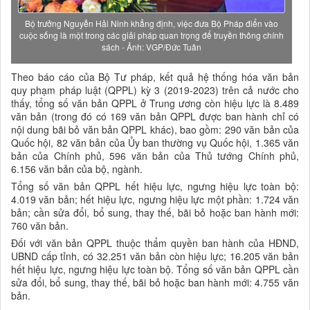
Bộ trưởng Nguyễn Hải Ninh khẳng định, việc đưa Bộ Pháp điển vào
cuộc sống là một trong các giải pháp quan trọng để truyền thông chính
sách - Ảnh: VGP/Đức Tuân
Theo báo cáo của Bộ Tư pháp, kết quả hệ thống hóa văn bản
quy phạm pháp luật (QPPL) kỳ 3 (2019-2023) trên cả nước cho
thấy, tổng số văn bản QPPL ở Trung ương còn hiệu lực là 8.489
văn bản (trong đó có 169 văn bản QPPL được ban hành chỉ có
nội dung bãi bỏ văn bản QPPL khác), bao gồm: 290 văn bản của
Quốc hội, 82 văn bản của Ủy ban thường vụ Quốc hội, 1.365 văn
bản của Chính phủ, 596 văn bản của Thủ tướng Chính phủ,
6.156 văn bản của bộ, ngành.
Tổng số văn bản QPPL hết hiệu lực, ngưng hiệu lực toàn bộ:
4.019 văn bản; hết hiệu lực, ngưng hiệu lực một phần: 1.724 văn
bản; cần sửa đổi, bổ sung, thay thế, bãi bỏ hoặc ban hành mới:
760 văn bản.
Đối với văn bản QPPL thuộc thẩm quyền ban hành của HĐND,
UBND cấp tỉnh, có 32.251 văn bản còn hiệu lực; 16.205 văn bản
hết hiệu lực, ngưng hiệu lực toàn bộ. Tổng số văn bản QPPL cần
sửa đổi, bổ sung, thay thế, bãi bỏ hoặc ban hành mới: 4.755 văn
bản.