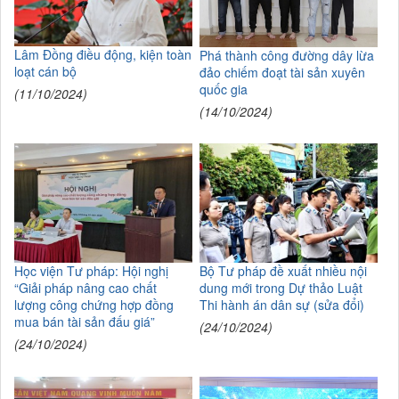
Lâm Đồng điều động, kiện toàn
Phá thành công đường dây lừa
loạt cán bộ
đảo chiếm đoạt tài sản xuyên
quốc gia
(11/10/2024)
(14/10/2024)
Học viện Tư pháp: Hội nghị
Bộ Tư pháp đề xuất nhiều nội
“Giải pháp nâng cao chất
dung mới trong Dự thảo Luật
lượng công chứng hợp đồng
Thi hành án dân sự (sửa đổi)
mua bán tài sản đấu giá”
(24/10/2024)
(24/10/2024)