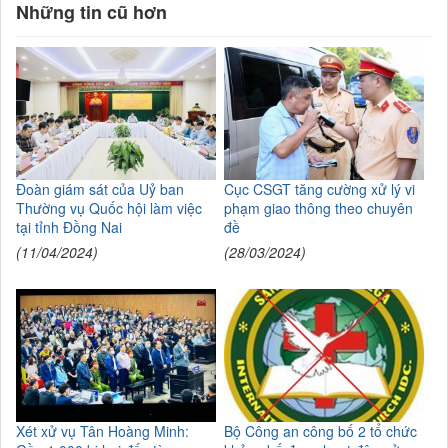
Những tin cũ hơn
Đoàn giám sát của Uỷ ban
Cục CSGT tăng cường xử lý vi
Thường vụ Quốc hội làm việc
phạm giao thông theo chuyên
tại tỉnh Đồng Nai
đề
(11/04/2024)
(28/03/2024)
Xét xử vụ Tân Hoàng Minh:
Bộ Công an công bố 2 tổ chức