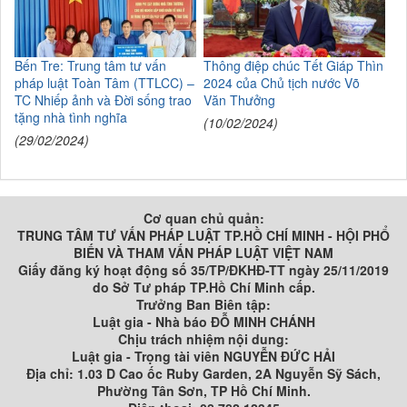
Bến Tre: Trung tâm tư vấn
Thông điệp chúc Tết Giáp Thìn
pháp luật Toàn Tâm (TTLCC) –
2024 của Chủ tịch nước Võ
TC Nhiếp ảnh và Đời sống trao
Văn Thưởng
tặng nhà tình nghĩa
(10/02/2024)
(29/02/2024)
Cơ quan chủ quản:
TRUNG TÂM TƯ VẤN PHÁP LUẬT TP.HỒ CHÍ MINH - HỘI PHỔ
BIẾN VÀ THAM VẤN PHÁP LUẬT VIỆT NAM
Giấy đăng ký hoạt động số 35/TP/ĐKHĐ-TT ngày 25/11/2019
do Sở Tư pháp TP.Hồ Chí Minh cấp.
Trưởng Ban Biên tập:
Luật gia - Nhà báo ĐỖ MINH CHÁNH
Chịu trách nhiệm nội dung:
Luật gia - Trọng tài viên NGUYỄN ĐỨC HẢI
Địa chỉ: 1.03 D Cao ốc Ruby Garden, 2A Nguyễn Sỹ Sách,
Phường Tân Sơn, TP Hồ Chí Minh.