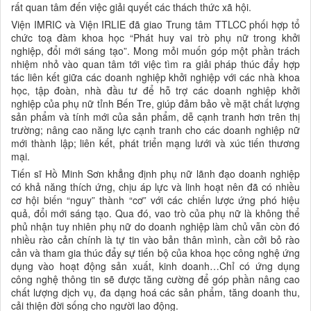
rất quan tâm đến việc giải quyết các thách thức xã hội.
Viện IMRIC và Viện IRLIE đã giao Trung tâm TTLCC phối hợp tổ
chức toạ đàm khoa học “Phát huy vai trò phụ nữ trong khởi
nghiệp, đổi mới sáng tạo”. Mong mỏi muốn góp một phần trách
nhiệm nhỏ vào quan tâm tới việc tìm ra giải pháp thúc đẩy hợp
tác liên kết giữa các doanh nghiệp khởi nghiệp với các nhà khoa
học, tập đoàn, nhà đầu tư để hỗ trợ các doanh nghiệp khởi
nghiệp của phụ nữ tỉnh Bến Tre, giúp đảm bảo về mặt chất lượng
sản phẩm và tính mới của sản phẩm, dễ cạnh tranh hơn trên thị
trường; nâng cao năng lực cạnh tranh cho các doanh nghiệp nữ
mới thành lập; liên kết, phát triển mạng lưới và xúc tiến thương
mại.
Tiến sĩ Hồ Minh Sơn khẳng định phụ nữ lãnh đạo doanh nghiệp
có khả năng thích ứng, chịu áp lực và linh hoạt nên đã có nhiều
cơ hội biến “nguy” thành “cơ” với các chiến lược ứng phó hiệu
quả, đổi mới sáng tạo. Qua đó, vao trò của phụ nữ là không thể
phủ nhận tuy nhiên phụ nữ do doanh nghiệp làm chủ vẫn còn đó
nhiều rào cản chính là tự tin vào bản thân mình, cần cởi bỏ rào
cản và tham gia thúc đẩy sự tiến bộ của khoa học công nghệ ứng
dụng vào hoạt động sản xuất, kinh doanh…Chỉ có ứng dụng
công nghệ thông tin sẽ được tăng cường để góp phần nâng cao
chất lượng dịch vụ, đa dạng hoá các sản phẩm, tăng doanh thu,
cải thiện đời sống cho người lao động.