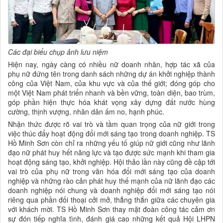
Các đại biểu chụp ảnh lưu niệm
Hiện nay, ngày càng có nhiều nữ doanh nhân, hợp tác xã của
phụ nữ đứng tên trong danh sách những dự án khởi nghiệp thành
công của Việt Nam, của khu vực và của thế giới; đóng góp cho
một Việt Nam phát triển nhanh và bền vững, toàn diện, bao trùm,
góp phần hiện thực hóa khát vọng xây dựng đất nước hùng
cường, thịnh vượng, nhân dân ấm no, hạnh phúc.
Nhận thức được rõ vai trò và tầm quan trọng của nữ giới trong
việc thúc đẩy hoạt động đổi mới sáng tạo trong doanh nghiệp. TS
Hồ Minh Sơn còn chỉ ra những yếu tố giúp nữ giới cũng như lãnh
đạo nữ phát huy hết năng lực và tạo được sức mạnh khi tham gia
hoạt động sáng tạo, khởi nghiệp. Hội thảo lần này cũng đề cập tới
vai trò của phụ nữ trong văn hóa đổi mới sáng tạo của doanh
nghiệp và những rào cản phát huy thế mạnh của nữ lãnh đạo các
doanh nghiệp nói chung và doanh nghiệp đổi mới sáng tạo nói
riêng qua phần đối thoại cởi mở, thẳng thắn giữa các chuyên gia
với khách mời. TS Hồ Minh Sơn thay mặt đoàn công tác cảm ơn
sự đón tiếp nghĩa tình, đánh giá cao những kết quả Hội LHPN