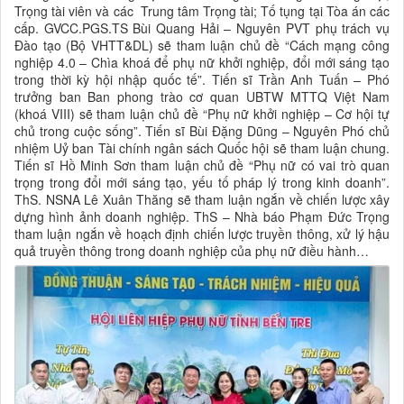
Trọng tài viên và các Trung tâm Trọng tài; Tố tụng tại Tòa án các
cấp. GVCC.PGS.TS Bùi Quang Hải – Nguyên PVT phụ trách vụ
Đào tạo (Bộ VHTT&DL) sẽ tham luận chủ đề “Cách mạng công
nghiệp 4.0 – Chìa khoá để phụ nữ khởi nghiệp, đổi mới sáng tạo
trong thời kỳ hội nhập quốc tế”. Tiến sĩ Trần Anh Tuấn – Phó
trưởng ban Ban phong trào cơ quan UBTW MTTQ Việt Nam
(khoá VIII) sẽ tham luận chủ đề “Phụ nữ khởi nghiệp – Cơ hội tự
chủ trong cuộc sống”. Tiến sĩ Bùi Đặng Dũng – Nguyên Phó chủ
nhiệm Uỷ ban Tài chính ngân sách Quốc hội sẽ tham luận chung.
Tiến sĩ Hồ Minh Sơn tham luận chủ đề “Phụ nữ có vai trò quan
trọng trong đổi mới sáng tạo, yếu tố pháp lý trong kinh doanh”.
ThS. NSNA Lê Xuân Thăng sẽ tham luận ngắn về chiến lược xây
dựng hình ảnh doanh nghiệp. ThS – Nhà báo Phạm Đức Trọng
tham luận ngắn về hoạch định chiến lược truyền thông, xử lý hậu
quả truyền thông trong doanh nghiệp của phụ nữ điều hành…