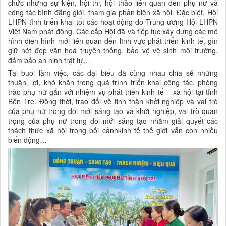
chức những sự kiện, hội thi, hội thảo liên quan đến phụ nữ và
công tác bình đẳng giới, tham gia phản biện xã hội. Đặc biệt, Hội
LHPN tỉnh triển khai tốt các hoạt động do Trung ương Hội LHPN
Việt Nam phát động. Các cấp Hội đã và tiếp tục xây dựng các mô
hình điển hình mới liên quan đến lĩnh vực phát triển kinh tế, gìn
giữ nét đẹp văn hoá truyền thống, bảo vệ vệ sinh môi trường,
đảm bảo an ninh trật tự…
Tại buổi làm việc, các đại biểu đã cùng nhau chia sẻ những
thuận. lợi, khó khăn trong quá trình triển khai công tác, phòng
trào phụ nữ gắn với nhiệm vụ phát triển kinh tế – xã hội tại tỉnh
Bến Tre. Đồng thời, trao đổi về tinh thần khởi nghiệp và vai trò
của phụ nữ trong đổi mới sáng tạo và khởi nghiệp, vai trò quan
trọng của phụ nữ trong đổi mới sáng tạo nhằm giải quyết các
thách thức xã hội trong bối cảnhkinh tế thế giới vẫn còn nhiều
biến động…