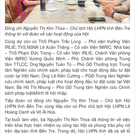
Đ
ồng chí
Nguyễn Thị Kim Thoa – Chủ tịch Hội LHPN tỉnh Bến Tre
thông tin với đoàn về các hoạt động của Hội
Cùng dự còn có ThS Phạm Trắc Long – Phó viện trưởng Viện
IRLIE; ThS.NSNA Lê Xuân Thăng – Cố vấn Viện IMRIC; Nhà báo
– ThS Phạm Đức Trọng – Cố vấn Viện IRLIE; Chánh Văn phòng
Viện IMRIC Vương Quốc Minh – Phó Chánh Văn phòng Trung
tâm TTLCC; Ông Nguyễn Tuấn Tú – Phó GĐ Thường trực Trung
tâm Nghiên cứu chính sách, pháp luật cho hoạt động đầu tư đặt
cược tại Việt Nam; Ông Lê Kiên Cường – PGĐ Trung tâm Nghiên
cứu chính sách, pháp luật cho hoạt động đầu tư đặt cược tại Việt
Nam; Bà Hồ Thị Nhung – Phó GĐ Trung tâm Nghiên cứu Chính
sách pháp luật&Kinh tế hội nhập.
Tiếp đoàn có đồng chí Nguyễn Thị Kim Thoa – Chủ tịch Hội
LHPN tỉnh Bến Tre; cùng tiếp còn có Phó chủ tịch Hội LHPN Lê
Hoàng Oanh và Võ Ái Hoà.
Tại buổi làm việc, bà Nguyễn Thị Kim Thoa đã thông tin về việc
triển khai thực hiện nhiệm vụ công tác Hội và phong trào phụ nữ
trên địa bàn tỉnh Bến Tre. Trong đó, Hội LHPN tỉnh đã và sẽ tổ