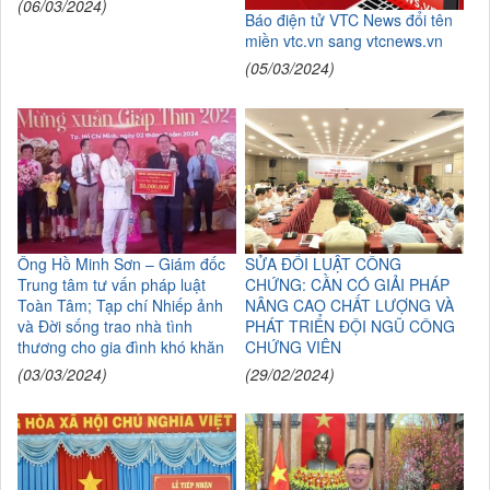
(06/03/2024)
Báo điện tử VTC News đổi tên
miền vtc.vn sang vtcnews.vn
(05/03/2024)
Ông Hồ Minh Sơn – Giám đốc
SỬA ĐỔI LUẬT CÔNG
Trung tâm tư vấn pháp luật
CHỨNG: CẦN CÓ GIẢI PHÁP
Toàn Tâm; Tạp chí Nhiếp ảnh
NÂNG CAO CHẤT LƯỢNG VÀ
và Đời sống trao nhà tình
PHÁT TRIỂN ĐỘI NGŨ CÔNG
thương cho gia đình khó khăn
CHỨNG VIÊN
(03/03/2024)
(29/02/2024)