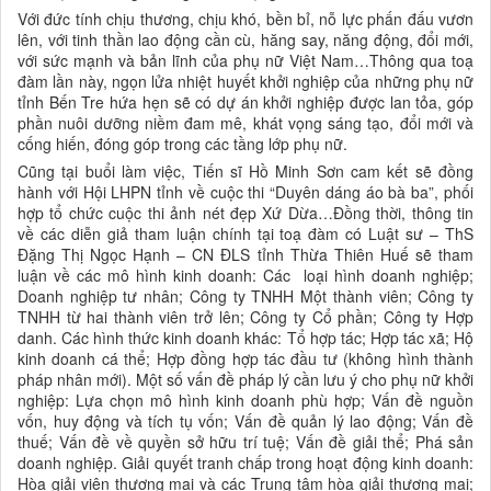
Với đức tính chịu thương, chịu khó, bền bỉ, nỗ lực phấn đấu vươn
lên, với tinh thần lao động cần cù, hăng say, năng động, đổi mới,
với sức mạnh và bản lĩnh của phụ nữ Việt Nam…Thông qua toạ
đàm lần này, ngọn lửa nhiệt huyết khởi nghiệp của những phụ nữ
tỉnh Bến Tre hứa hẹn sẽ có dự án khởi nghiệp được lan tỏa, góp
phần nuôi dưỡng niềm đam mê, khát vọng sáng tạo, đổi mới và
cống hiến, đóng góp trong các tầng lớp phụ nữ.
Cũng tại buổi làm việc, Tiến sĩ Hồ Minh Sơn cam kết sẽ đồng
hành với Hội LHPN tỉnh về cuộc thi “Duyên dáng áo bà ba”, phối
hợp tổ chức cuộc thi ảnh nét đẹp Xứ Dừa…Đồng thời, thông tin
về các diễn giả tham luận chính tại toạ đàm có Luật sư – ThS
Đặng Thị Ngọc Hạnh – CN ĐLS tỉnh Thừa Thiên Huế sẽ tham
luận về các mô hình kinh doanh: Các loại hình doanh nghiệp;
Doanh nghiệp tư nhân; Công ty TNHH Một thành viên; Công ty
TNHH từ hai thành viên trở lên; Công ty Cổ phần; Công ty Hợp
danh. Các hình thức kinh doanh khác: Tổ hợp tác; Hợp tác xã; Hộ
kinh doanh cá thể; Hợp đồng hợp tác đầu tư (không hình thành
pháp nhân mới). Một số vấn đề pháp lý cần lưu ý cho phụ nữ khởi
nghiệp: Lựa chọn mô hình kinh doanh phù hợp; Vấn đề nguồn
vốn, huy động và tích tụ vốn; Vấn đề quản lý lao động; Vấn đề
thuế; Vấn đề về quyền sở hữu trí tuệ; Vấn đề giải thể; Phá sản
doanh nghiệp. Giải quyết tranh chấp trong hoạt động kinh doanh:
Hòa giải viên thương mại và các Trung tâm hòa giải thương mại;