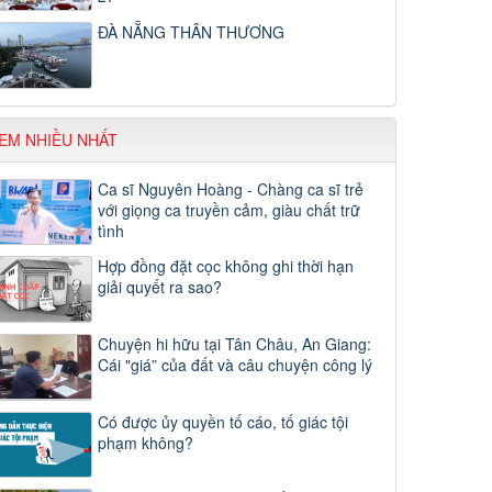
ĐÀ NẴNG THÂN THƯƠNG
EM NHIỀU NHẤT
Ca sĩ Nguyên Hoàng - Chàng ca sĩ trẻ
với giọng ca truyền cảm, giàu chất trữ
tình
Hợp đồng đặt cọc không ghi thời hạn
giải quyết ra sao?
Chuyện hi hữu tại Tân Châu, An Giang:
Cái "giá” của đất và câu chuyện công lý
Có được ủy quyền tố cáo, tố giác tội
phạm không?