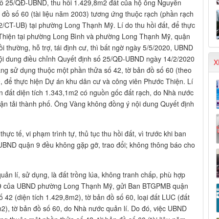
ố 25/QĐ-UBND, thu hồi 1.429,8m2 đất của hộ ông Nguyễn
đồ số 60 (tài liệu năm 2003) tương ứng thuộc rạch (phần rạch
u 02/CT-UB) tại phường Long Thạnh Mỹ. Lí do thu hồi đất, để thực
 Thiện tại phường Long Bình và phường Long Thạnh Mỹ, quận
i thường, hỗ trợ, tái định cư, thì bất ngờ ngày 5/5/2020, UBND
ội dung điều chỉnh Quyết định số 25/QĐ-UBND ngày 14/2/2020
X
g sử dụng thuộc một phần thửa số 42, tờ bản đồ số 60 (theo
, để thực hiện Dự án khu dân cư và công viên Phước Thiện. Lí
ần đất diện tích 1.343,1m2 có nguồn gốc đất rạch, do Nhà nước
Vận tải thành phố. Ông Vàng không đồng ý nội dung Quyết định
ực tế, vi phạm trình tự, thủ tục thu hồi đất, vì trước khi ban
, UBND quận 9 đều không gặp gỡ, trao đổi; không thông báo cho
quản lí, sử dụng, là đất trồng lúa, không tranh chấp, phù hợp
019 của UBND phường Long Thạnh Mỹ, gửi Ban BTGPMB quận
ố 42 (diện tích 1.429,8m2), tờ bản đồ số 60, loại đất LUC (đất
m2), tờ bản đồ số 60, do Nhà nước quản lí. Do đó, việc UBND