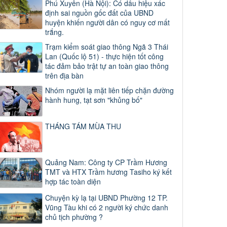
Phú Xuyên (Hà Nội): Có dấu hiệu xác
định sai nguồn gốc đất của UBND
huyện khiến người dân có nguy cơ mất
trắng.
Trạm kiểm soát giao thông Ngã 3 Thái
Lan (Quốc lộ 51) - thực hiện tốt công
tác đảm bảo trật tự an toàn giao thông
trên địa bàn
Nhóm người lạ mặt liên tiếp chặn đường
hành hung, tạt sơn "khủng bố"
THÁNG TÁM MÙA THU
Quảng Nam: Công ty CP Trầm Hương
TMT và HTX Trầm hương Tasiho ký kết
hợp tác toàn diện
Chuyện kỳ lạ tại UBND Phường 12 TP.
Vũng Tàu khi có 2 người ký chức danh
chủ tịch phường ?