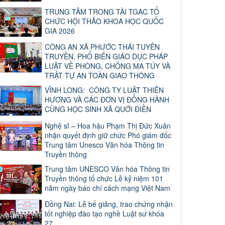
TRUNG TÂM TRONG TÀI TGAC TỔ
CHỨC HỘI THẢO KHOA HỌC QUỐC
GIA 2026
CÔNG AN XÃ PHƯỚC THÁI TUYÊN
TRUYỀN, PHỔ BIẾN GIÁO DỤC PHÁP
LUẬT VỀ PHÒNG, CHỐNG MA TÚY VÀ
TRẬT TỰ AN TOÀN GIAO THÔNG
VĨNH LONG: CÔNG TY LUẬT THIÊN
HƯƠNG VÀ CÁC ĐƠN VỊ ĐỒNG HÀNH
CÙNG HỌC SINH XÃ QUỚI ĐIỀN
Nghệ sĩ – Hoa hậu Phạm Thị Đức Xuân
nhận quyết định giữ chức Phó giám đốc
Trung tâm Unesco Văn hóa Thông tin
Truyền thông
Trung tâm UNESCO Văn hóa Thông tin
Truyền thông tổ chức Lễ kỷ niệm 101
năm ngày báo chí cách mạng Việt Nam
Đồng Nai: Lễ bế giảng, trao chứng nhận
tốt nghiệp đào tạo nghề Luật sư khóa
27