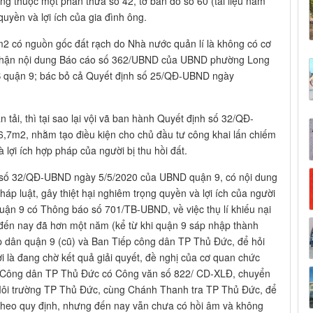
g thuộc một phần thửa số 42, tờ bản đồ số 60 (tài liệu năm
quyền và lợi ích của gia đình ông.
m2 có nguồn gốc đất rạch do Nhà nước quản lí là không có cơ
 nhận nội dung Báo cáo số 362/UBND của UBND phường Long
 quận 9; bác bỏ cả Quyết định số 25/QĐ-UBND ngày
tải, thì tại sao lại vội vã ban hành Quyết định số 32/QĐ-
6,7m2, nhằm tạo điều kiện cho chủ đầu tư công khai lấn chiếm
à lợi ích hợp pháp của người bị thu hồi đất.
h số 32/QĐ-UBND ngày 5/5/2020 của UBND quận 9, có nội dung
áp luật, gây thiệt hại nghiêm trọng quyền và lợi ích của người
uận 9 có Thông báo số 701/TB-UBND, về việc thụ lí khiếu nại
ó đến nay đã hơn một năm (kể từ khi quận 9 sáp nhập thành
p dân quận 9 (cũ) và Ban Tiếp công dân TP Thủ Đức, để hỏi
lời là đang chờ kết quả giải quyết, đề nghị của cơ quan chức
ếp Công dân TP Thủ Đức có Công văn số 822/ CD-XLĐ, chuyển
ôi trường TP Thủ Đức, cùng Chánh Thanh tra TP Thủ Đức, để
heo quy định, nhưng đến nay vẫn chưa có hồi âm và không