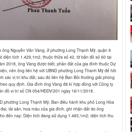
ình ông Nguyễn Văn Vàng, ở phường Long Thạnh Mỹ, quận 9
t diện tích 1.429,1m2, thuộc thửa số 42, tờ bản đồ số 60 tại
ăm 2018, ông Vàng được biết, phần đất của gia đình thuộc Dự
hiện, nên ông liên hệ với UBND phường Long Thanh Mỹ để hỏi
nh xác vị trí khu đất, sau đó liên hệ Ban Bồi thường giải phóng
heo quy định. Gia đình ông Vàng đã kí hợp đồng với Công ty
ản đồ vị trí số CN 054/HĐDV/201 ngày 16/11/2018.
D phường Long Thạnh Mỹ, Ban điều hành khu phố Long Hòa
 đai, tài sản, hoa màu của gia đình, ghi nhận đất do ông
 đến nay: Diện tích đang sử dụng 1.483,1m2; diện tích thu