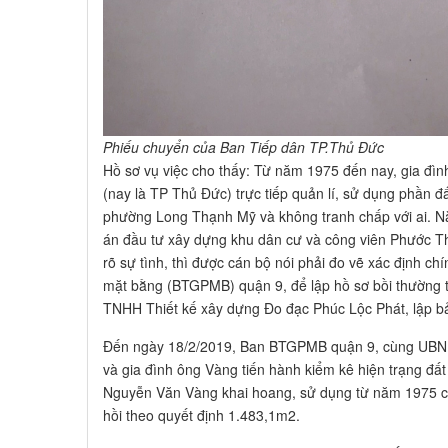
Phiếu chuyển
của Ban Tiếp dân TP.Thủ Đức
Hồ sơ vụ việc cho thấy: Từ năm 1975 đến nay, gia đ
(nay là TP Thủ Đức) trực tiếp quản lí, sử dụng phần đấ
phường Long Thạnh Mỹ và không tranh chấp với ai. N
án đầu tư xây dựng khu dân cư và công viên Phước T
rõ sự tình, thì được cán bộ nói phải đo vẽ xác định chí
mặt bằng (BTGPMB) quận 9, để lập hồ sơ bồi thường t
TNHH Thiết kế xây dựng Đo đạc Phúc Lộc Phát, lập b
Đến ngày 18/2/2019, Ban BTGPMB quận 9, cùng UBN
và gia đình ông Vàng tiến hành kiểm kê hiện trạng đất
Nguyễn Văn Vàng khai hoang, sử dụng từ năm 1975 cho
hồi theo quyết định 1.483,1m2.