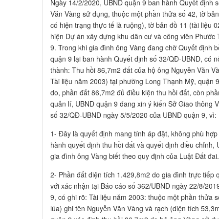
Ngày 14/2/2020, UBND quận 9 ban hành Quyết định s
Văn Vàng sử dụng, thuộc một phần thửa số 42, tờ bản 
có hiện trạng thực tế là ruộng), tờ bản đồ 11 (tài liệ
hiện Dự án xây dựng khu dân cư và công viên Phước
9. Trong khi gia đình ông Vàng đang chờ Quyết định bồ
quận 9 lại ban hành Quyết định số 32/QĐ-UBND, có n
thành: Thu hồi 86,7m2 đất của hộ ông Nguyễn Văn Vàn
Tài liệu năm 2003) tại phường Long Thạnh Mỹ, quận 9
do, phần đất 86,7m2 đủ điều kiện thu hồi đất, còn ph
quản lí, UBND quận 9 đang xin ý kiến Sở Giao thông 
số 32/QĐ-UBND ngày 5/5/2020 của UBND quận 9, vì:
1- Đây là quyết định mang tính áp đặt, không phù hợp th
hành quyết định thu hồi đất và quyết định điều chỉnh
gia đình ông Vàng biết theo quy định của Luật Đất đai.
2- Phần đất diện tích 1.429,8m2 do gia đình trực tiếp 
với xác nhận tại Báo cáo số 362/UBND ngày 22/8/2
9, có ghi rõ: Tài liệu năm 2003: thuộc một phần thửa s
lúa) ghi tên Nguyễn Văn Vàng và rạch (diện tích 53,3