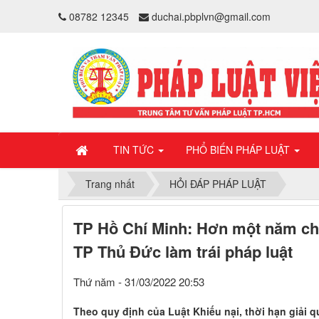
08782 12345
duchai.pbplvn@gmail.com
TIN TỨC
PHỔ BIẾN PHÁP LUẬT
Trang nhất
HỎI ĐÁP PHÁP LUẬT
TP Hồ Chí Minh: Hơn một năm chư
TP Thủ Đức làm trái pháp luật
Thứ năm - 31/03/2022 20:53
Theo quy định của Luật Khiếu nại, thời hạn giải q