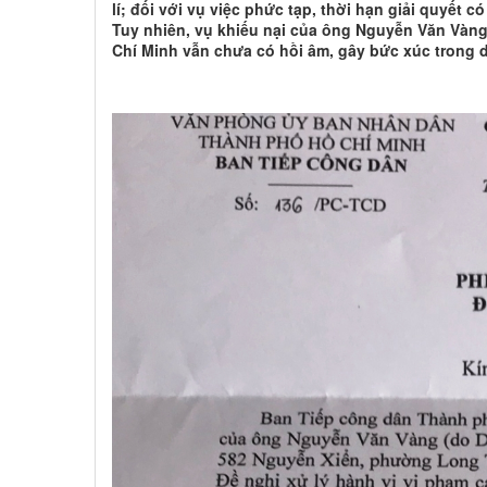
lí; đối với vụ việc phức tạp, thời hạn giải quyết c
Tuy nhiên, vụ khiếu nại của ông Nguyễn Văn Vàn
Chí Minh vẫn chưa có hồi âm, gây bức xúc trong