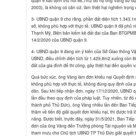
quận 9 xác định thu hồi 86,7m2 do hộ ông Vàng sử dụn
2003), là không có căn cứ, làm thiệt hại nghiêm trọng 
3- UBND quận 9 cho rằng, phần đất diện tích 1.343,1
sở, không phù hợp với thực tế. UBND quận 9 đã phủ
Thạnh Mỹ, Biên bản kiểm kê đất đai của Ban BTGPMB
14/2/2020 của UBND quận 9.
4- UBND quận 9 đang xin ý kiến của Sở Giao thông Vận 
UBND, điều chỉnh diện tích từ 1.429,8m2 xuống còn 8
đất của gia đình để thi công, gây thiệt hại đến quyền v
Quá bức xúc, ông Vàng làm đơn khiếu nại Quyết địn
không phù hợp với thực tế, không đúng quy định của ph
dân. Sau khi tiếp nhận đơn, ngày 17/12/2020, UBND q
lần đầu theo quy định của pháp luật. Tuy nhiên, từ đ
thành phố Thủ Đức), ông Vàng nhiều lần đến Ban Tiế
thăm về tiến độ giải quyết đơn khiếu nại, thì được trả 
năng. Được biết, trước đây, ngày 31/5/2021, Ban Ti
đơn của ông Vàng đến Trưởng phòng Tài nguyên và M
tham mưu cho Chủ tịch UBND TP Thủ Đức giải quyết t