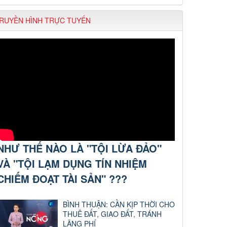
RUYỀN HÌNH TRỰC TUYẾN
NHƯ THẾ NÀO LÀ "TỘI LỪA ĐẢO"
VÀ "TỘI LẠM DỤNG TÍN NHIỆM
CHIẾM ĐOẠT TÀI SẢN" ???
BÌNH THUẬN: CẦN KỊP THỜI CHO
THUÊ ĐẤT, GIAO ĐẤT, TRÁNH
LÃNG PHÍ