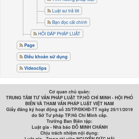
Luật sư trả lời
Bạn đọc cải chính
HỎI ĐÁP PHÁP LUẬT
Page
Điều khoản sử dụng
Videoclips
Cơ quan chủ quản:
TRUNG TÂM TƯ VẤN PHÁP LUẬT TP.HỒ CHÍ MINH - HỘI PHỔ
BIẾN VÀ THAM VẤN PHÁP LUẬT VIỆT NAM
Giấy đăng ký hoạt động số 35/TP/ĐKHĐ-TT ngày 25/11/2019
do Sở Tư pháp TP.Hồ Chí Minh cấp.
Trưởng Ban Biên tập:
Luật gia - Nhà báo ĐỖ MINH CHÁNH
Chịu trách nhiệm nội dung:
Luật gia - Trọng tài viên NGUYỄN ĐỨC HẢI