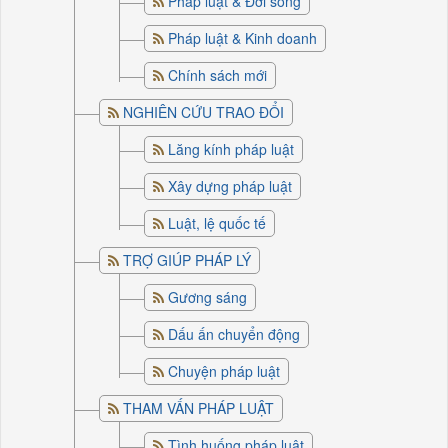
Pháp luật & Đời sống
Pháp luật & Kinh doanh
Chính sách mới
NGHIÊN CỨU TRAO ĐỔI
Lăng kính pháp luật
Xây dựng pháp luật
Luật, lệ quốc tế
TRỢ GIÚP PHÁP LÝ
Gương sáng
Dấu ấn chuyển động
Chuyện pháp luật
THAM VẤN PHÁP LUẬT
Tình huống pháp luật