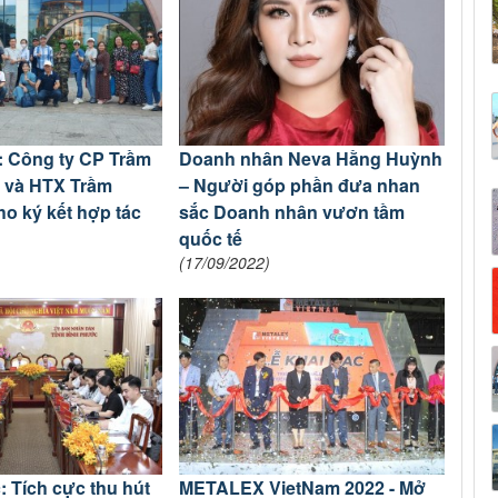
 Công ty CP Trầm
Doanh nhân Neva Hằng Huỳnh
 và HTX Trầm
– Người góp phần đưa nhan
o ký kết hợp tác
sắc Doanh nhân vươn tầm
quốc tế
(17/09/2022)
 Tích cực thu hút
METALEX VietNam 2022 - Mở