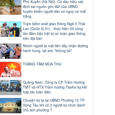
Phú Xuyên (Hà Nội): Có dấu hiệu xác
định sai nguồn gốc đất của UBND
huyện khiến người dân có nguy cơ mất
trắng.
Trạm kiểm soát giao thông Ngã 3 Thái
Lan (Quốc lộ 51) - thực hiện tốt công
tác đảm bảo trật tự an toàn giao thông
trên địa bàn
Nhóm người lạ mặt liên tiếp chặn đường
hành hung, tạt sơn "khủng bố"
THÁNG TÁM MÙA THU
Quảng Nam: Công ty CP Trầm Hương
TMT và HTX Trầm hương Tasiho ký kết
hợp tác toàn diện
Chuyện kỳ lạ tại UBND Phường 12 TP.
Vũng Tàu khi có 2 người ký chức danh
chủ tịch phường ?