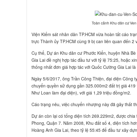
Toàn cảnh Khu dân cư Ven
Viện Kiểm sát nhân dân TP.HCM vừa hoàn tất cáo trạn
trực Thành ủy TP.HCM cùng 9 bị can liên quan đến 2 
Cụ thể, Dự án Khu dân cư Phước Kiển, huyện Nhà Bè 
Gia Lai đề nghị hợp tác đầu tư với tỷ lệ 75:25, hoặc
thống nhất đơn giá hợp tác với Quốc Cường Gia Lai là 
Ngày 5/6/2017, ông Trần Công Thiện, đại diện Công t
chuyển quyền sử dụng gần 325.000m2 đất trị giá 419
Như Loan làm đại diện), với giá 1,29 triệu đồng/m2.
Cáo trạng nêu, việc chuyển nhượng này đã gây thất th
Dự án còn lại có tổng diện tích 269.229m2, được chia
Phong, Quận 7. Năm 2008, Khu đất số 4, diện tích hơ
Hoàng Anh Gia Lai, theo tỷ lệ 55:45 để đầu tư xây dự