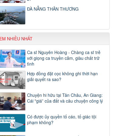
ĐÀ NẴNG THÂN THƯƠNG
EM NHIỀU NHẤT
Ca sĩ Nguyên Hoàng - Chàng ca sĩ trẻ
với giọng ca truyền cảm, giàu chất trữ
tình
Hợp đồng đặt cọc không ghi thời hạn
giải quyết ra sao?
Chuyện hi hữu tại Tân Châu, An Giang:
Cái "giá” của đất và câu chuyện công lý
Có được ủy quyền tố cáo, tố giác tội
phạm không?