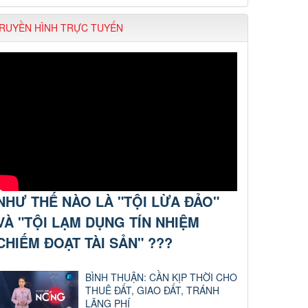
RUYỀN HÌNH TRỰC TUYẾN
NHƯ THẾ NÀO LÀ "TỘI LỪA ĐẢO"
VÀ "TỘI LẠM DỤNG TÍN NHIỆM
CHIẾM ĐOẠT TÀI SẢN" ???
BÌNH THUẬN: CẦN KỊP THỜI CHO
THUÊ ĐẤT, GIAO ĐẤT, TRÁNH
LÃNG PHÍ