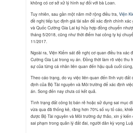
không có cơ sở xử lý hình sự đối với bà Loan.
Tuy nhiên, sau gần một năm mở rộng điều tra,
Viện K
đề nghị tiếp tục định giá tài sản để xác định chính xác
và Quốc Cường Gia Lai ký hủy hợp đồng chuyển nhượn
tháng 5/2018, cũng như thời điểm hai công ty ký ch
11/2017.
Ngoài ra, Viện Kiểm sát đề nghị cơ quan điều tra xác
Cường Gia Lai trong vụ án. Đồng thời làm rõ việc thu h
sự của từng cá nhân liên quan đến hậu quả cuối cùng, g
Theo cáo trạng, do vụ việc liên quan đến lĩnh vực đất 
định của Bộ Tài nguyên và Môi trường để xác định việ
án. Song đến nay chưa có kết quả.
Tình trạng đất công bị bán rẻ hoặc sử dụng sai mục đ
vừa qua đã thống kê, rằng hơn 70% số vụ tố cáo, khiếu 
được Bộ Tài nguyên và Môi trường dự thảo, xin ý kiến
sai phạm trong quản lý đất đai, người dân kỳ vọng Luậ