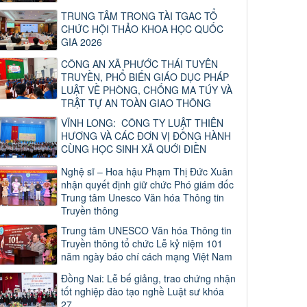
TRUNG TÂM TRONG TÀI TGAC TỔ
CHỨC HỘI THẢO KHOA HỌC QUỐC
GIA 2026
CÔNG AN XÃ PHƯỚC THÁI TUYÊN
TRUYỀN, PHỔ BIẾN GIÁO DỤC PHÁP
LUẬT VỀ PHÒNG, CHỐNG MA TÚY VÀ
TRẬT TỰ AN TOÀN GIAO THÔNG
VĨNH LONG: CÔNG TY LUẬT THIÊN
HƯƠNG VÀ CÁC ĐƠN VỊ ĐỒNG HÀNH
CÙNG HỌC SINH XÃ QUỚI ĐIỀN
Nghệ sĩ – Hoa hậu Phạm Thị Đức Xuân
nhận quyết định giữ chức Phó giám đốc
Trung tâm Unesco Văn hóa Thông tin
Truyền thông
Trung tâm UNESCO Văn hóa Thông tin
Truyền thông tổ chức Lễ kỷ niệm 101
năm ngày báo chí cách mạng Việt Nam
Đồng Nai: Lễ bế giảng, trao chứng nhận
tốt nghiệp đào tạo nghề Luật sư khóa
27