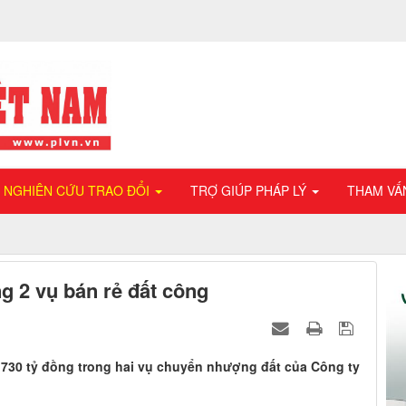
NGHIÊN CỨU TRAO ĐỔI
TRỢ GIÚP PHÁP LÝ
THAM VẤ
g 2 vụ bán rẻ đất công
n 730 tỷ đồng trong hai vụ chuyển nhượng đất của Công ty