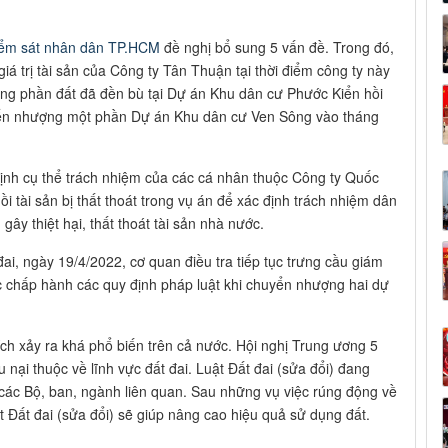
iểm sát nhân dân TP.HCM
đề nghị bổ sung 5 vấn đề. Trong đó,
 giá trị tài sản của Công ty Tân Thuận tại thời điểm công ty này
g phần đất đã đền bù tại Dự án Khu dân cư Phước Kiển hồi
uyển nhượng một phần Dự án Khu dân cư Ven Sông vào tháng
 định cụ thể trách nhiệm của các cá nhân thuộc Công ty Quốc
ồi tài sản bị thất thoát trong vụ án để xác định trách nhiệm dân
ây thiệt hại, thất thoát tài sản nhà nước.
đai, ngày 19/4/2022, cơ quan điều tra tiếp tục trưng cầu giám
c chấp hành các quy định pháp luật khi chuyển nhượng hai dự
ích xảy ra khá phổ biến trên cả nước. Hội nghị Trung ương 5
nại thuộc về lĩnh vực đất đai. Luật Đất đai (sửa đổi) đang
 các Bộ, ban, ngành liên quan. Sau những vụ việc rúng động về
t Đất đai (sửa đổi) sẽ giúp nâng cao hiệu quả sử dụng đất.