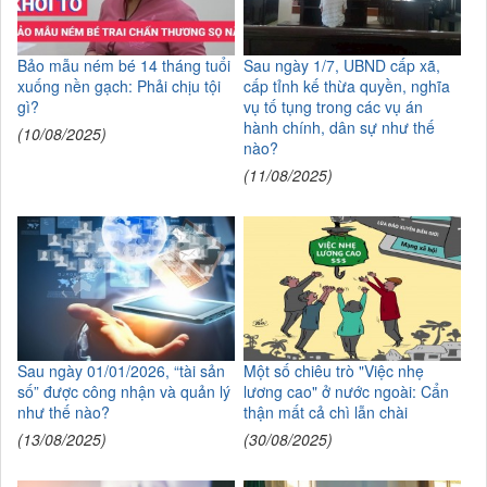
Bảo mẫu ném bé 14 tháng tuổi
Sau ngày 1/7, UBND cấp xã,
xuống nền gạch: Phải chịu tội
cấp tỉnh kế thừa quyền, nghĩa
gì?
vụ tố tụng trong các vụ án
hành chính, dân sự như thế
(10/08/2025)
nào?
(11/08/2025)
Sau ngày 01/01/2026, “tài sản
Một số chiêu trò "Việc nhẹ
số” được công nhận và quản lý
lương cao" ở nước ngoài: Cẩn
như thế nào?
thận mất cả chì lẫn chài
(13/08/2025)
(30/08/2025)