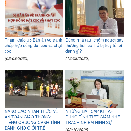
Tham khảo 05 Bản án về tranh
Dùng “mã tấu” chém người gây
chấp hợp đồng đặt cọc và phạt
thương tích có thể bị truy tố tội
cọc
danh gì?
(02/09/2025)
(13/09/2025)
NÂNG CAO NHẬN THỨC VỀ
NHỮNG BẤT CẬP KHI ÁP
AN TOÀN GIAO THÔNG:
DỤNG TÌNH TIẾT GIẢM NHẸ
TIẾNG CHUÔNG CẢNH TỈNH
TRÁCH NHIỆM HÌNH SỰ
DÀNH CHO GIỚI TRẺ
(03/10/2025)