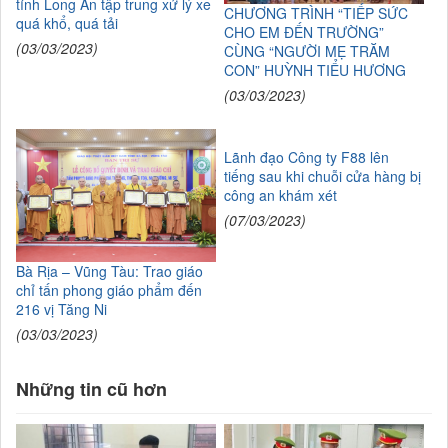
tỉnh Long An tập trung xử lý xe
CHƯƠNG TRÌNH “TIẾP SỨC
quá khổ, quá tải
CHO EM ĐẾN TRƯỜNG”
(03/03/2023)
CÙNG “NGƯỜI MẸ TRĂM
CON” HUỲNH TIỂU HƯƠNG
(03/03/2023)
Lãnh đạo Công ty F88 lên
tiếng sau khi chuỗi cửa hàng bị
công an khám xét
(07/03/2023)
Bà Rịa – Vũng Tàu: Trao giáo
chỉ tấn phong giáo phẩm đến
216 vị Tăng Ni
(03/03/2023)
Những tin cũ hơn