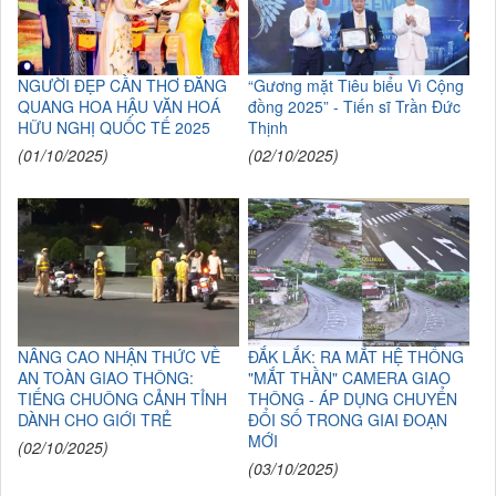
NGƯỜI ĐẸP CẦN THƠ ĐĂNG
“Gương mặt Tiêu biểu Vì Cộng
QUANG HOA HẬU VĂN HOÁ
đồng 2025” - Tiến sĩ Trần Đức
HỮU NGHỊ QUỐC TẾ 2025
Thịnh
(01/10/2025)
(02/10/2025)
NÂNG CAO NHẬN THỨC VỀ
ĐẮK LẮK: RA MẮT HỆ THỐNG
AN TOÀN GIAO THÔNG:
"MẮT THẦN" CAMERA GIAO
TIẾNG CHUÔNG CẢNH TỈNH
THÔNG - ÁP DỤNG CHUYỂN
DÀNH CHO GIỚI TRẺ
ĐỔI SỐ TRONG GIAI ĐOẠN
MỚI
(02/10/2025)
(03/10/2025)