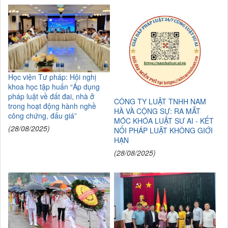
Học viện Tư pháp: Hội nghị
khoa học tập huấn “Áp dụng
pháp luật về đất đai, nhà ở
CÔNG TY LUẬT TNHH NAM
trong hoạt động hành nghề
HÀ VÀ CỘNG SỰ: RA MẮT
công chứng, đấu giá”
MÓC KHÓA LUẬT SƯ AI - KẾT
(28/08/2025)
NỐI PHÁP LUẬT KHÔNG GIỚI
HẠN
(28/08/2025)