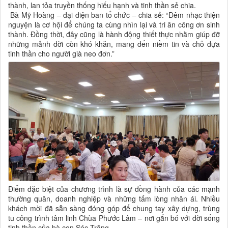
thành, lan tỏa truyền thống hiếu hạnh và tinh thần sẻ chia.
Bà Mỹ Hoàng – đại diện ban tổ chức – chia sẻ: “Đêm nhạc thiện
nguyện là cơ hội để chúng ta cùng nhìn lại và tri ân công ơn sinh
thành. Đồng thời, đây cũng là hành động thiết thực nhằm giúp đỡ
những mảnh đời còn khó khăn, mang đến niềm tin và chỗ dựa
tinh thần cho người già neo đơn.”
Điểm đặc biệt của chương trình là sự đồng hành của các mạnh
thường quân, doanh nghiệp và những tấm lòng nhân ái. Nhiều
khách mời đã sẵn sàng đóng góp để chung tay xây dựng, trùng
tu công trình tâm linh Chùa Phước Lâm – nơi gắn bó với đời sống
tinh thần của bà con Sóc Trăng.