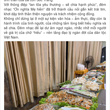
Với thông điệp “lan tỏa yêu thương – sẻ chia hạnh phúc”, đêm
nhạc “Ơn nghĩa Mẹ hiền” đã trở thành cầu nối gắn kết trái tim,
khơi dậy tinh thần thiện nguyện và trách nhiệm cộng đồng.
Không chỉ dừng lại ở một sự kiện văn hóa – ẩm thực, đây còn là
hành trình của tình người, của những tấm lòng biết hiếu nghĩa và
sẻ chia. Đêm nhạc để lại dư âm ngọt ngào, nhắc nhở mỗi người
về giá trị của chữ “hiếu” – nền tảng đạo lý ngàn đời của dân tộc
Việt Nam.