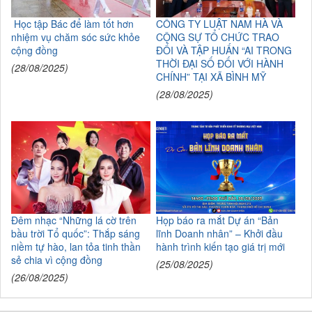
Học tập Bác để làm tốt hơn
CÔNG TY LUẬT NAM HÀ VÀ
nhiệm vụ chăm sóc sức khỏe
CỘNG SỰ TỔ CHỨC TRAO
cộng đồng
ĐỔI VÀ TẬP HUẤN “AI TRONG
THỜI ĐẠI SỐ ĐỐI VỚI HÀNH
(28/08/2025)
CHÍNH” TẠI XÃ BÌNH MỸ
(28/08/2025)
Đêm nhạc “Những lá cờ trên
Họp báo ra mắt Dự án “Bản
bầu trời Tổ quốc”: Thắp sáng
lĩnh Doanh nhân” – Khởi đầu
niềm tự hào, lan tỏa tinh thần
hành trình kiến tạo giá trị mới
sẻ chia vì cộng đồng
(25/08/2025)
(26/08/2025)