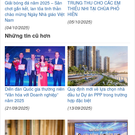
Giải bóng đá năm 2025 – Sân
TRUNG THU CHO CÁC EM
chơi gắn kết, lan tỏa tinh thần
THIẾU NHI TẠI CHÙA PHỔ
chào mừng Ngày Nhà giáo Việt
HIỀN
Nam
(05/10/2025)
(04/10/2025)
Những tin cũ hơn
Diễn đàn Quốc gia thường niên
Quy định mới về lựa chọn nhà
“Văn hóa với Doanh nghiệp”
đầu tư Dự án PPP trong trường
năm 2025
hợp đặc biệt
(21/09/2025)
(13/09/2025)