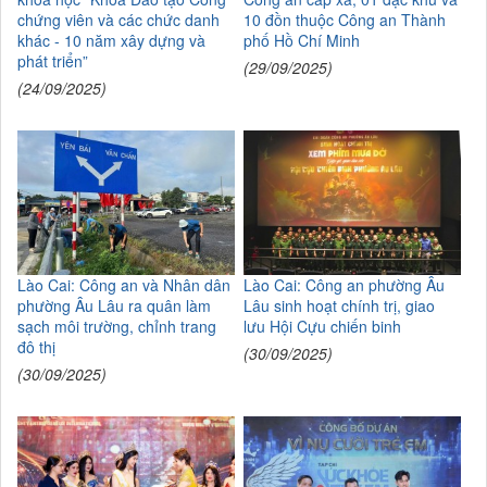
chứng viên và các chức danh
10 đồn thuộc Công an Thành
khác - 10 năm xây dựng và
phố Hồ Chí Minh
phát triển”
(29/09/2025)
(24/09/2025)
Lào Cai: Công an và Nhân dân
Lào Cai: Công an phường Âu
phường Âu Lâu ra quân làm
Lâu sinh hoạt chính trị, giao
sạch môi trường, chỉnh trang
lưu Hội Cựu chiến binh
đô thị
(30/09/2025)
(30/09/2025)