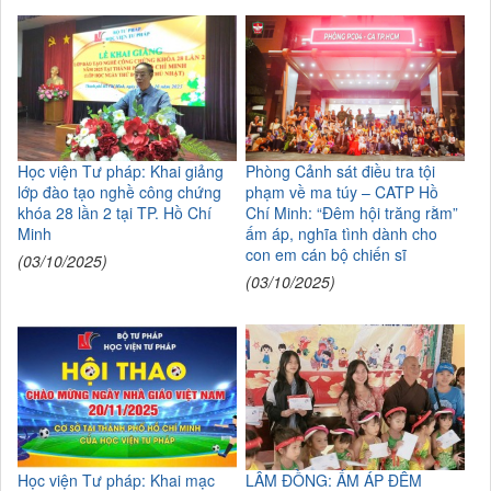
Học viện Tư pháp: Khai giảng
Phòng Cảnh sát điều tra tội
lớp đào tạo nghề công chứng
phạm về ma túy – CATP Hồ
khóa 28 lần 2 tại TP. Hồ Chí
Chí Minh: “Đêm hội trăng rằm”
Minh
ấm áp, nghĩa tình dành cho
con em cán bộ chiến sĩ
(03/10/2025)
(03/10/2025)
Học viện Tư pháp: Khai mạc
LÂM ĐỒNG: ẤM ÁP ĐÊM