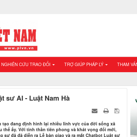
NGHIÊN CỨU TRAO ĐỔI
TRỢ GIÚP PHÁP LÝ
THAM VẤ
ật sư AI - Luật Nam Hà
 tạo đang định hình lại nhiều lĩnh vực của đời sống xã
 thế ấy. Với tinh thần tiên phong và khát vọng đổi mới,
 sự đã đã diễn ra Lễ bàn giao và ra mắt Chatbot Luật sư