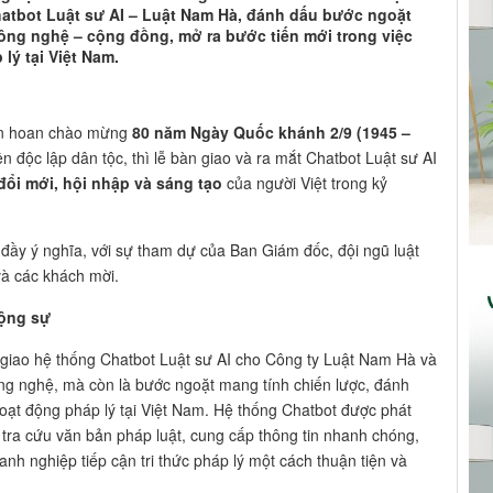
atbot Luật sư AI – Luật Nam Hà, đánh dấu bước ngoặt
công nghệ – cộng đồng, mở ra bước tiến mới trong việc
lý tại Việt Nam.
hân hoan chào mừng
80 năm Ngày Quốc khánh 2/9 (1945 –
 độc lập dân tộc, thì lễ bàn giao và ra mắt Chatbot Luật sư AI
đổi mới, hội nhập và sáng tạo
của người Việt trong kỷ
à đầy ý nghĩa, với sự tham dự của Ban Giám đốc, đội ngũ luật
và các khách mời.
Cộng sự
àn giao hệ thống Chatbot Luật sư AI cho Công ty Luật Nam Hà và
ng nghệ, mà còn là bước ngoặt mang tính chiến lược, đánh
hoạt động pháp lý tại Việt Nam. Hệ thống Chatbot được phát
trợ tra cứu văn bản pháp luật, cung cấp thông tin nhanh chóng,
h nghiệp tiếp cận tri thức pháp lý một cách thuận tiện và