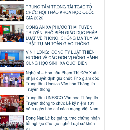
TRUNG TÂM TRONG TÀI TGAC TỔ
CHỨC HỘI THẢO KHOA HỌC QUỐC
GIA 2026
CÔNG AN XÃ PHƯỚC THÁI TUYÊN
TRUYỀN, PHỔ BIẾN GIÁO DỤC PHÁP
LUẬT VỀ PHÒNG, CHỐNG MA TÚY VÀ
TRẬT TỰ AN TOÀN GIAO THÔNG
VĨNH LONG: CÔNG TY LUẬT THIÊN
HƯƠNG VÀ CÁC ĐƠN VỊ ĐỒNG HÀNH
CÙNG HỌC SINH XÃ QUỚI ĐIỀN
Nghệ sĩ – Hoa hậu Phạm Thị Đức Xuân
nhận quyết định giữ chức Phó giám đốc
Trung tâm Unesco Văn hóa Thông tin
Truyền thông
Trung tâm UNESCO Văn hóa Thông tin
Truyền thông tổ chức Lễ kỷ niệm 101
năm ngày báo chí cách mạng Việt Nam
Đồng Nai: Lễ bế giảng, trao chứng nhận
tốt nghiệp đào tạo nghề Luật sư khóa
27