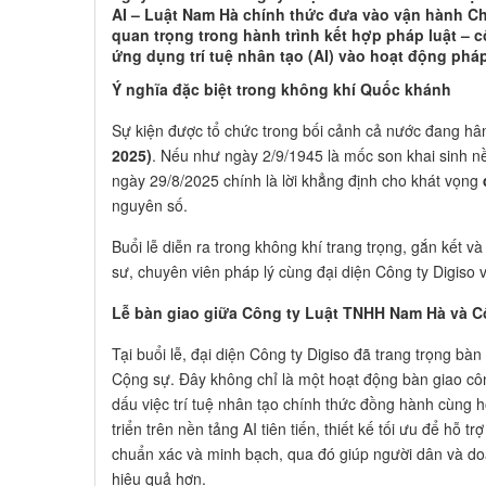
AI – Luật Nam Hà chính thức đưa vào vận hành Ch
quan trọng trong hành trình kết hợp pháp luật – 
ứng dụng trí tuệ nhân tạo (AI) vào hoạt động pháp 
Ý nghĩa đặc biệt trong không khí Quốc khánh
Sự kiện được tổ chức trong bối cảnh cả nước đang 
2025)
. Nếu như ngày 2/9/1945 là mốc son khai sinh nền
ngày 29/8/2025 chính là lời khẳng định cho khát vọng
nguyên số.
Buổi lễ diễn ra trong không khí trang trọng, gắn kết v
sư, chuyên viên pháp lý cùng đại diện Công ty Digiso 
Lễ bàn giao giữa Công ty Luật TNHH Nam Hà và 
Tại buổi lễ, đại diện Công ty Digiso đã trang trọng b
Cộng sự. Đây không chỉ là một hoạt động bàn giao cô
dấu việc trí tuệ nhân tạo chính thức đồng hành cùng 
triển trên nền tảng AI tiên tiến, thiết kế tối ưu để hỗ 
chuẩn xác và minh bạch, qua đó giúp người dân và doan
hiệu quả hơn.