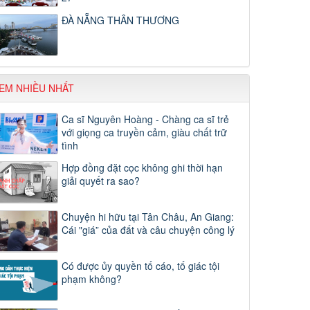
ĐÀ NẴNG THÂN THƯƠNG
EM NHIỀU NHẤT
Ca sĩ Nguyên Hoàng - Chàng ca sĩ trẻ
với giọng ca truyền cảm, giàu chất trữ
tình
Hợp đồng đặt cọc không ghi thời hạn
giải quyết ra sao?
Chuyện hi hữu tại Tân Châu, An Giang:
Cái "giá” của đất và câu chuyện công lý
Có được ủy quyền tố cáo, tố giác tội
phạm không?