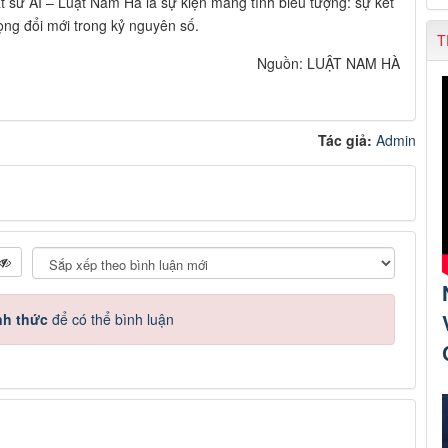
 sư AI – Luật Nam Hà là sự kiện mang tính biểu tượng: sự kết
ọng đổi mới trong kỷ nguyên số.
T
Nguồn: LUẬT NAM HÀ
Tác giả:
Admin
nh thức
để có thể bình luận