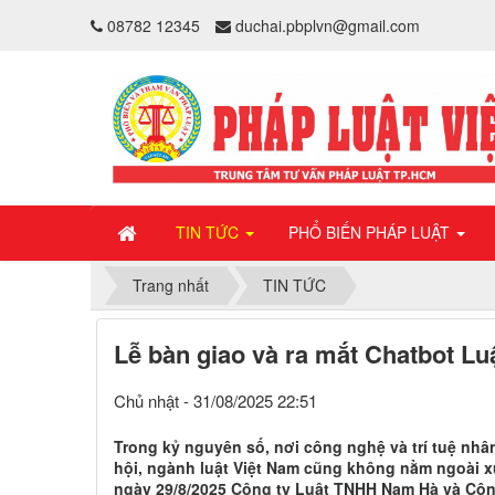
08782 12345
duchai.pbplvn@gmail.com
TIN TỨC
PHỔ BIẾN PHÁP LUẬT
Trang nhất
TIN TỨC
Lễ bàn giao và ra mắt Chatbot Lu
Chủ nhật - 31/08/2025 22:51
Trong kỷ nguyên số, nơi công nghệ và trí tuệ nhân
hội, ngành luật Việt Nam cũng không nằm ngoài xu
ngày 29/8/2025 Công ty Luật TNHH Nam Hà và Cộng