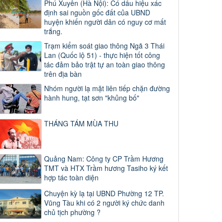
Phú Xuyên (Hà Nội): Có dấu hiệu xác
định sai nguồn gốc đất của UBND
huyện khiến người dân có nguy cơ mất
trắng.
Trạm kiểm soát giao thông Ngã 3 Thái
Lan (Quốc lộ 51) - thực hiện tốt công
tác đảm bảo trật tự an toàn giao thông
trên địa bàn
Nhóm người lạ mặt liên tiếp chặn đường
hành hung, tạt sơn "khủng bố"
THÁNG TÁM MÙA THU
Quảng Nam: Công ty CP Trầm Hương
TMT và HTX Trầm hương Tasiho ký kết
hợp tác toàn diện
Chuyện kỳ lạ tại UBND Phường 12 TP.
Vũng Tàu khi có 2 người ký chức danh
chủ tịch phường ?