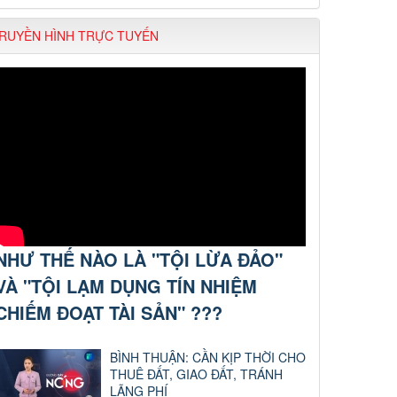
RUYỀN HÌNH TRỰC TUYẾN
NHƯ THẾ NÀO LÀ "TỘI LỪA ĐẢO"
VÀ "TỘI LẠM DỤNG TÍN NHIỆM
CHIẾM ĐOẠT TÀI SẢN" ???
BÌNH THUẬN: CẦN KỊP THỜI CHO
THUÊ ĐẤT, GIAO ĐẤT, TRÁNH
LÃNG PHÍ