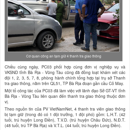
Cơ quan công an tạm giữ 4 thanh tra giao thông
Chiều cùng ngày, PC03 phối hợp cùng đơn vị nghiệp vụ và
VKSND tỉnh Bà Rịa - Vũng Tàu cũng đã đồng loạt khám xét các
đội 1, 2, 3, 5, 7, 8, phòng hành chính tổng hợp tại trụ sở Thanh
tra giao thông, nằm trên QL51, TP Bà Rịa đoạn gần cầu Cỏ May.
Một tổ công tác của PC03 đã làm việc với lãnh đạo Sở GT-VT tỉnh
Bà Rịa - Vũng Tàu liên quan đến thanh tra giao thông thuộc đơn
vị.
Theo nguồn tin của PV VietNamNet, 4 thanh tra viên giao thông
bị tạm giữ (trong đó có 1 đội trưởng, 1 đội phó) gồm: L.H.T. (42
tuổi, trú huyện Long Điền), T.V.D. (trú huyện Châu Đức), N.Đ.T.
(48 tuổi, trú TP Bà Rịa) và V.T.L. (44 tuổi, trú huyện Long Điền).