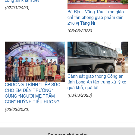
công an khám xét
(07/03/2023)
Bà Rịa – Vũng Tàu: Trao giáo
chỉ tấn phong giáo phẩm đến
216 vị Tăng Ni
(03/03/2023)
Cảnh sát giao thông Công an
tỉnh Long An tập trung xử lý xe
CHƯƠNG TRÌNH “TIẾP SỨC
quá khổ, quá tải
CHO EM ĐẾN TRƯỜNG”
(03/03/2023)
CÙNG “NGƯỜI MẸ TRĂM
CON” HUỲNH TIỂU HƯƠNG
(03/03/2023)
Cơ quan chủ quản: