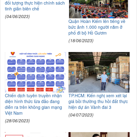
đối tượng thực hiện chính sách
tinh giản biên chế
(04/06/2023)
Quận Hoàn Kiếm lên tiếng về
bức ảnh 1.000 người nằm ở
phố đi bộ Hồ Gươm
(18/06/2023)
Chiến dịch tuyên truyền nhận
TP.HCM: Kiến nghị xem xét lại
diện hình thức lừa đảo đang
giá bồi thường thu hồi đất thực
diễn ra trên không gian mạng
hiện dự án Vành đai 3
Việt Nam
(04/07/2023)
(28/06/2023)