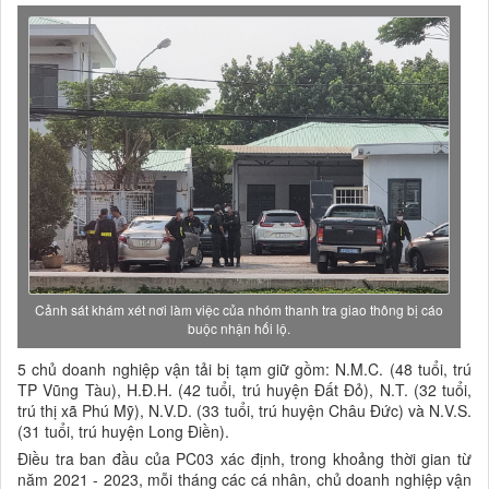
Cảnh sát khám xét nơi làm việc của nhóm thanh tra giao thông bị cáo
buộc nhận hối lộ.
5 chủ doanh nghiệp vận tải bị tạm giữ gồm: N.M.C. (48 tuổi, trú
TP Vũng Tàu), H.Đ.H. (42 tuổi, trú huyện Đất Đỏ), N.T. (32 tuổi,
trú thị xã Phú Mỹ), N.V.D. (33 tuổi, trú huyện Châu Đức) và N.V.S.
(31 tuổi, trú huyện Long Điền).
Điều tra ban đầu của PC03 xác định, trong khoảng thời gian từ
năm 2021 - 2023, mỗi tháng các cá nhân, chủ doanh nghiệp vận