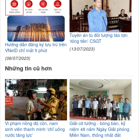
Tuyên án tù đối tượng táo tợn
‘tống tiền’ CSGT
Hướng dẫn đăng ký lưu trú trên
(13/07/2023)
VNeID chỉ mất 5 phút
(06/07/2023)
Những tin cũ hơn
Vi phạm nồng độ cồn, nam
Giải cờ tướng - bóng bàn, kỷ
sinh viên thanh minh 'chỉ uống
niệm 48 năm Ngày Giải phóng
nước tăng lực'
Miền Nam, thống nhất đất