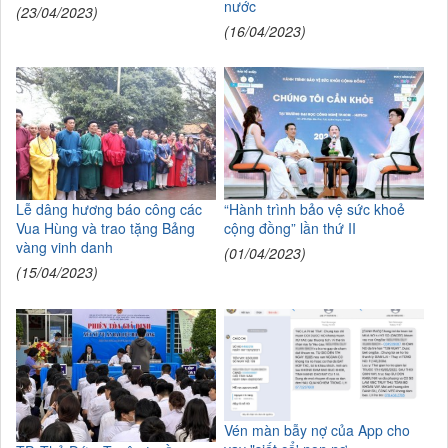
nước
(23/04/2023)
(16/04/2023)
Lễ dâng hương báo công các
“Hành trình bảo vệ sức khoẻ
Vua Hùng và trao tặng Bảng
cộng đồng” lần thứ II
vàng vinh danh
(01/04/2023)
(15/04/2023)
Vén màn bẫy nợ của App cho