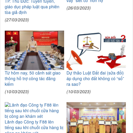
vay "siết cổ' non nợ
TP. Thủ Đức: Tuyên tuyền,
giáo dục pháp luật qua phiên
(26/03/2023)
tòa giả định
(27/03/2023)
Từ hôm nay, 50 cảnh sát giao
Dự thảo Luật Đất đai (sửa đổi)
thông hỗ trợ công tác đăng
áp dụng cho đất không có “sổ”
kiểm
ra sao?
(10/03/2023)
(10/03/2023)
Lãnh đạo Công ty F88 lên
tiếng sau khi chuỗi cửa hàng bị