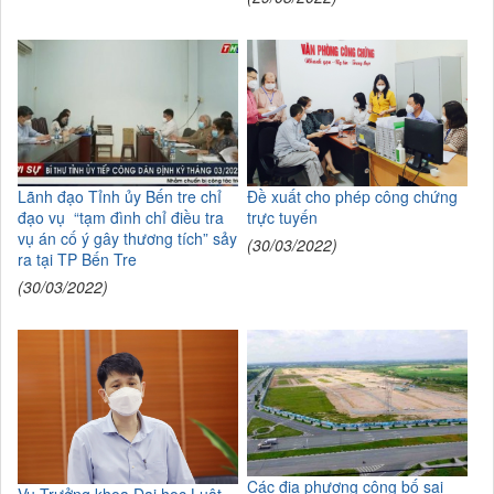
Lãnh đạo Tỉnh ủy Bến tre chỉ
Đề xuất cho phép công chứng
đạo vụ “tạm đình chỉ điều tra
trực tuyến
vụ án cố ý gây thương tích” sảy
(30/03/2022)
ra tại TP Bến Tre
(30/03/2022)
Các địa phương công bố sai
Vụ Trưởng khoa Đại học Luật