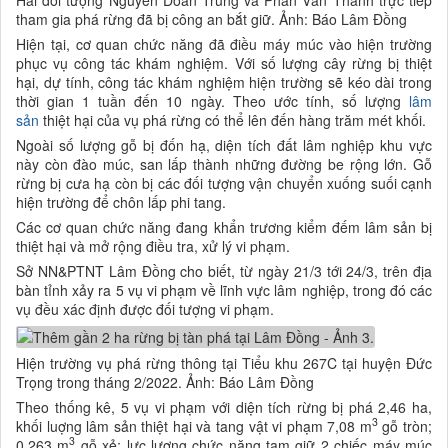
Hai đối tượng Nguyễn Doãn Trung và Phan Văn Thanh trực tiếp
tham gia phá rừng đã bị công an bắt giữ. Ảnh: Báo Lâm Đồng
Hiện tại, cơ quan chức năng đã điều máy múc vào hiện trường
phục vụ công tác khám nghiệm. Với số lượng cây rừng bị thiệt
hại, dự tính, công tác khám nghiệm hiện trường sẽ kéo dài trong
thời gian 1 tuần đến 10 ngày. Theo ước tính, số lượng
lâm
sản
thiệt hại của vụ phá rừng có thể lên đến hàng trăm mét khối.
Ngoài số lượng gỗ bị đốn hạ, diện tích đất lâm nghiệp khu vực
này còn đào múc, san lấp thành những đường be rộng lớn. Gỗ
rừng bị cưa hạ còn bị các đối tượng vận chuyển xuống suối cạnh
hiện trường để chôn lấp phi tang.
Các cơ quan chức năng đang khẩn trương kiểm đếm lâm sản bị
thiệt hại và mở rộng điều tra, xử lý vi phạm.
Sở NN&PTNT Lâm Đồng cho biết, từ ngày 21/3 tới 24/3, trên địa
bàn tỉnh xảy ra 5 vụ vi phạm về lĩnh vực lâm nghiệp, trong đó các
vụ đều xác định được đối tượng vi phạm.
Hiện trường vụ phá rừng thông tại Tiểu khu 267C tại huyện Đức
Trọng trong tháng 2/2022. Ảnh: Báo Lâm Đồng
Theo thống kê, 5 vụ vi phạm với diện tích rừng bị phá 2,46 ha,
3
khối luợng lâm sản thiệt hại và tang vật vi phạm 7,08 m
gỗ tròn;
3
0,263 m
gỗ xẻ; lực lượng chức năng tạm giữ 2 chiếc máy múc