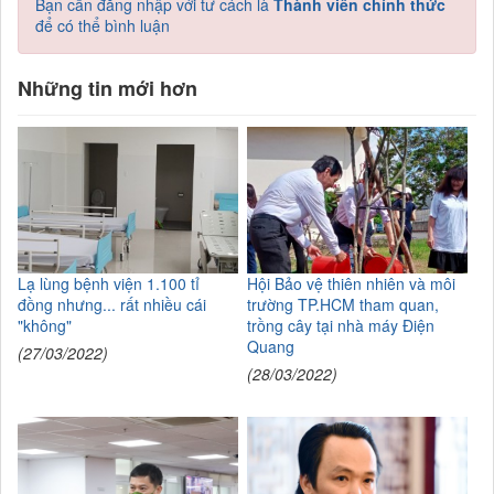
Bạn cần đăng nhập với tư cách là
Thành viên chính thức
để có thể bình luận
Những tin mới hơn
Lạ lùng bệnh viện 1.100 tỉ
Hội Bảo vệ thiên nhiên và môi
đồng nhưng... rất nhiều cái
trường TP.HCM tham quan,
"không"
trồng cây tại nhà máy Điện
Quang
(27/03/2022)
(28/03/2022)