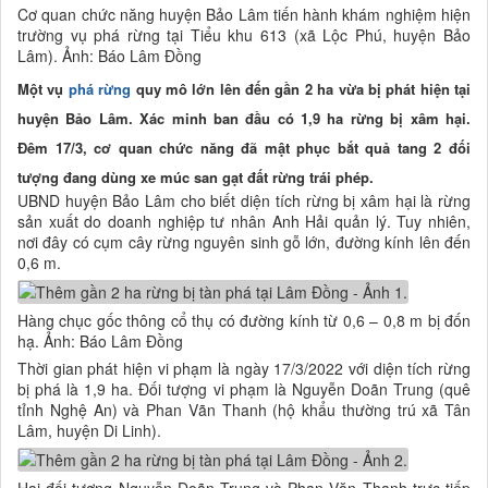
Cơ quan chức năng huyện Bảo Lâm tiến hành khám nghiệm hiện
trường vụ phá rừng tại Tiểu khu 613 (xã Lộc Phú, huyện Bảo
Lâm). Ảnh: Báo Lâm Đồng
Một vụ
phá rừng
quy mô lớn lên đến gần 2 ha vừa bị phát hiện tại
huyện Bảo Lâm. Xác minh ban đầu có 1,9 ha rừng bị xâm hại.
Đêm 17/3, cơ quan chức năng đã mật phục bắt quả tang 2 đối
tượng đang dùng xe múc san gạt đất rừng trái phép.
UBND huyện Bảo Lâm cho biết diện tích rừng bị xâm hại là rừng
sản xuất do doanh nghiệp tư nhân Anh Hải quản lý. Tuy nhiên,
nơi đây có cụm cây rừng nguyên sinh gỗ lớn, đường kính lên đến
0,6 m.
Hàng chục gốc thông cổ thụ có đường kính từ 0,6 – 0,8 m bị đốn
hạ. Ảnh: Báo Lâm Đồng
Thời gian phát hiện vi phạm là ngày 17/3/2022 với diện tích rừng
bị phá là 1,9 ha. Đối tượng vi phạm là Nguyễn Doãn Trung (quê
tỉnh Nghệ An) và Phan Vãn Thanh (hộ khẩu thường trú xã Tân
Lâm, huyện Di Linh).