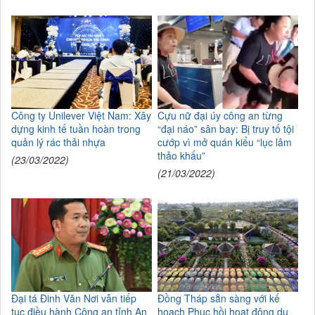
Công ty Unilever Việt Nam: Xây
Cựu nữ đại úy công an từng
dựng kinh tế tuần hoàn trong
“đại náo” sân bay: Bị truy tố tội
quản lý rác thải nhựa
cướp vì mở quán kiểu “lục lâm
thảo khấu”
(23/03/2022)
(21/03/2022)
Đại tá Đinh Văn Nơi vẫn tiếp
Đồng Tháp sẵn sàng với kế
tục điều hành Công an tỉnh An
hoạch Phục hồi hoạt động du