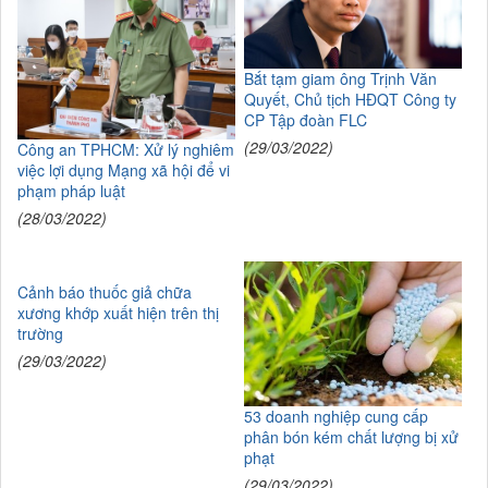
Bắt tạm giam ông Trịnh Văn
Quyết, Chủ tịch HĐQT Công ty
CP Tập đoàn FLC
(29/03/2022)
Công an TPHCM: Xử lý nghiêm
việc lợi dụng Mạng xã hội để vi
phạm pháp luật
(28/03/2022)
Cảnh báo thuốc giả chữa
xương khớp xuất hiện trên thị
trường
(29/03/2022)
53 doanh nghiệp cung cấp
phân bón kém chất lượng bị xử
phạt
(29/03/2022)