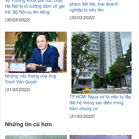
phạm đất đai, loại doanh
Hà Nội bị tố cưỡng dâm cô gái
nghiệp bị nêu tên
trẻ: Bộ Nội vụ lên tiếng
(30/03/2022)
(30/03/2022)
Những nấc thang của ông
Trịnh Văn Quyết
(31/03/2022)
TP.HCM: Nguy cơ từ việc tự lắp
đặt hệ thống sạc điện trong
hầm chung cư
(31/03/2022)
Những tin cũ hơn