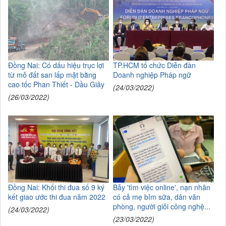
Đồng Nai: Có dấu hiệu trục lợi
TP.HCM tổ chức Diễn đàn
từ mỏ đất san lấp mặt bằng
Doanh nghiệp Pháp ngữ
cao tốc Phan Thiết - Dầu Giây
(24/03/2022)
(26/03/2022)
Đồng Nai: Khối thi đua số 9 ký
Bẫy 'tìm việc online', nạn nhân
kết giao ước thi đua năm 2022
có cả mẹ bỉm sữa, dân văn
phòng, người giỏi công nghệ...
(24/03/2022)
(23/03/2022)