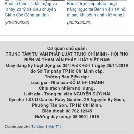
Khởi tố thêm 1 đối tượng vụ
Bác sĩ trực tiếp phẫu thuật
“chạy 20 tỷ để điều chuyển
nâng ngực tại Bệnh viện 1A nói
Giám đốc Công an tỉnh”
gì sau khi bệnh nhân tử vong?
(20/03/2022)
(20/03/2022)
Cơ quan chủ quản:
TRUNG TÂM TƯ VẤN PHÁP LUẬT TP.HỒ CHÍ MINH - HỘI PHỔ
BIẾN VÀ THAM VẤN PHÁP LUẬT VIỆT NAM
Giấy đăng ký hoạt động số 35/TP/ĐKHĐ-TT ngày 25/11/2019
do Sở Tư pháp TP.Hồ Chí Minh cấp.
Trưởng Ban Biên tập:
Luật gia - Nhà báo ĐỖ MINH CHÁNH
Chịu trách nhiệm nội dung:
Luật gia - Trọng tài viên NGUYỄN ĐỨC HẢI
Địa chỉ: 1.03 D Cao ốc Ruby Garden, 2A Nguyễn Sỹ Sách,
Phường Tân Sơn, TP Hồ Chí Minh.
Điện thoại: 08 782 12345
Đường dây nóng: 08 9901 1616
Chuyển giao diện:
Tự động
Máy Tính