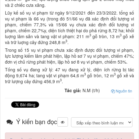
và 2 chiếc cưa xăng.
Lũy kế số vụ vi phạm từ ngày 9/12/2021 đến 23/3/2022. tổng số
vụ vi phạm là 66 vụ (trong đó 51/66 vụ đã xác định đổi tượng vi
phạm, chiếm 77,3% và 15/66 vụ chưa xác định đổi tượng vi
phạm, chiếm 22,7%y, diện tích thiệt hại do phá rừng 8,72 ha; khối
3
3
luợng lâm sản và tang vật vi phạm: 211 m
gỗ tròn, 13 m
gỗ xẻ
3
và trữ luợng cây đứng 248,8 m
.
Trong số 15 vụ vi phạm chưa xác định được đối tượng vi phạm,
lực lượng kiểm lâm phát hiện, lập hồ sơ 7 vụ vi phạm, chiếm 47%;
đơn vị chủ rừng phát hiện, lập hồ sơ 8 vụ vi phạm, chiếm 53%.
Tống số vụ đang xử lý: 47 vụ đang xử lý, diện ích rừng bị tác
3
3
động 9,674 ha; tang vật vi phạm 64,6 m
gỗ tròn, 12 m
gỗ xẻ và
3
trữ lượng cây đứng 456,9 m
.
Tác giả:
N.M (t/h)
Nguồn tin
Ý kiến bạn đọc