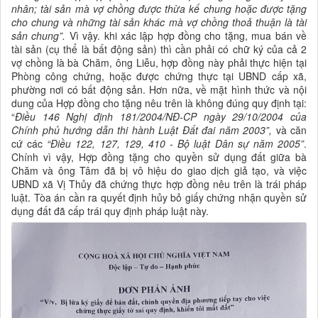
nhân; tài sản mà vợ chồng được thừa kế chung hoặc được tặng
cho chung và những tài sản khác mà vợ chồng thoả thuận là tài
sản chung”.
Vì vậy. khi xác lập hợp đồng cho tặng, mua bán về
tài sản (cụ thể là bất động sản) thì cần phải có chữ ký của cả 2
vợ chồng là bà Chăm, ông Liễu, hợp đồng này phải thực hiện tại
Phòng công chứng, hoặc được chứng thực tại UBND cấp xã,
phường nơi có bất động sản. Hơn nữa, về mặt hình thức và nội
dung của Hợp đồng cho tặng nêu trên là không đúng quy định tại:
“
Điều 146 Nghị định 181/2004/NĐ-CP ngày 29/10/2004 của
Chính phủ hướng dẫn thi hành Luật Đất đai năm 2003”,
và căn
cứ các
“Điều 122, 127, 129, 410 - Bộ luật Dân sự năm 2005”
.
Chính vì vậy, Hợp đồng tặng cho quyền sử dụng đất giữa bà
Chăm và ông Tâm đã bị vô hiệu do giao dịch giả tạo, và việc
UBND xã Vị Thủy đã chứng thực hợp đồng nêu trên là trái pháp
luật. Tòa án cần ra quyết định hủy bỏ giấy chứng nhận quyền sử
dụng đất đã cấp trái quy định pháp luật này.