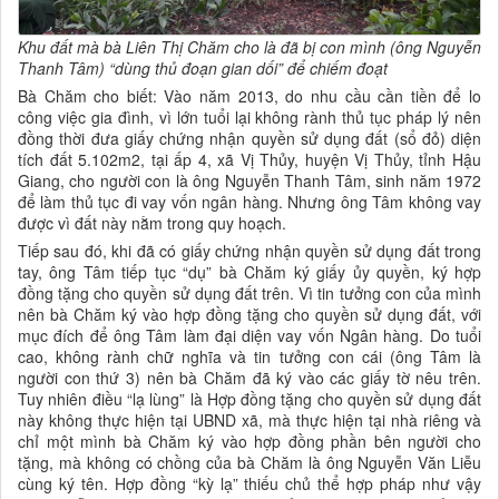
Khu đất mà bà
Liên Thị Chăm
cho là đã bị con mình (ông Nguyễn
Thanh Tâm) “dùng thủ đoạn gian dối” để chiếm đoạt
Bà Chăm cho biết: Vào năm 2013, do nhu cầu cần tiền để lo
công việc gia đình, vì lớn tuổi lại không rành thủ tục pháp lý nên
đồng thời đưa giấy chứng nhận quyền sử dụng đất (sổ đỏ) diện
tích đất 5.102m2, tại ấp 4, xã Vị Thủy, huyện Vị Thủy, tỉnh Hậu
Giang, cho người con là ông Nguyễn Thanh Tâm, sinh năm 1972
để làm thủ tục đi vay vốn ngân hàng. Nhưng ông Tâm không vay
được vì đất này nằm trong quy hoạch.
Tiếp sau đó, khi đã có giấy chứng nhận quyền sử dụng đất trong
tay, ông Tâm tiếp tục “dụ” bà Chăm ký giấy ủy quyền, ký hợp
đồng tặng cho quyền sử dụng đất trên. Vì tin tưởng con của mình
nên bà Chăm ký vào hợp đồng tặng cho quyền sử dụng đất, với
mục đích để ông Tâm làm đại diện vay vốn Ngân hàng. Do tuổi
cao, không rành chữ nghĩa và tin tưởng con cái (ông Tâm là
người con thứ 3) nên bà Chăm đã ký vào các giấy tờ nêu trên.
Tuy nhiên điều “lạ lùng” là Hợp đồng tặng cho quyền sử dụng đất
này không thực hiện tại UBND xã, mà thực hiện tại nhà riêng và
chỉ một mình bà Chăm ký vào hợp đồng phần bên người cho
tặng, mà không có chồng của bà Chăm là ông Nguyễn Văn Liễu
cùng ký tên. Hợp đồng “kỳ lạ” thiếu chủ thể hợp pháp như vậy