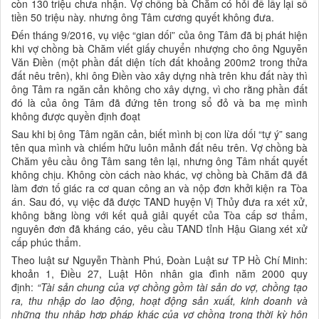
còn 130 triệu chưa nhận. Vợ chồng bà Chăm có hỏi để lấy lại số
tiền 50 triệu này. nhưng ông Tâm cương quyết không đưa.
Đến tháng 9/2016, vụ việc “gian dối” của ông Tâm đã bị phát hiện
khi vợ chồng bà Chăm viết giấy chuyển nhượng cho ông Nguyễn
Văn Điền (một phần đất diện tích đất khoảng 200m2 trong thửa
đất nêu trên), khi ông Điền vào xây dựng nhà trên khu đất này thì
ông Tâm ra ngăn cản không cho xây dựng, vì cho rằng phần đất
đó là của ông Tâm đã đứng tên trong sổ đỏ và ba mẹ mình
không được quyền định đoạt
Sau khi bị ông Tâm ngăn cản, biết mình bị con lừa dối “tự ý” sang
tên qua mình và chiếm hữu luôn mảnh đất nêu trên. Vợ chồng bà
Chăm yêu cầu ông Tâm sang tên lại, nhưng ông Tâm nhất quyết
không chịu. Không còn cách nào khác, vợ chồng bà Chăm đã đã
làm đơn tố giác ra cơ quan công an và nộp đơn khởi kiện ra Tòa
án. Sau đó, vụ việc đã được TAND huyện Vị Thủy đưa ra xét xử,
không bằng lòng với kết quả giải quyết của Tòa cấp sơ thẩm,
nguyên đơn đã kháng cáo, yêu cầu TAND tỉnh Hậu Giang xét xử
cấp phúc thẩm.
Theo luật sư Nguyễn Thành Phú, Đoàn Luật sư TP Hồ Chí Minh:
khoản 1, Điều 27, Luật Hôn nhân gia đình năm 2000 quy
định:
“Tài sản chung của vợ chồng gồm tài sản do vợ, chồng tạo
ra, thu nhập do lao động, hoạt động sản xuất, kinh doanh và
những thu nhập hợp pháp khác của vợ chồng trong thời kỳ hôn