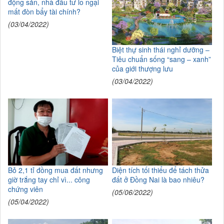
động sản, nhà đầu tư lo ngại
mất đòn bẩy tài chính?
(03/04/2022)
Biệt thự sinh thái nghỉ dưỡng –
Tiêu chuẩn sống “sang – xanh”
của giới thượng lưu
(03/04/2022)
Bỏ 2,1 tỉ đồng mua đất nhưng
Diện tích tối thiểu để tách thửa
giờ trắng tay chỉ vì... công
đất ở Đồng Nai là bao nhiêu?
chứng viên
(05/06/2022)
(05/04/2022)