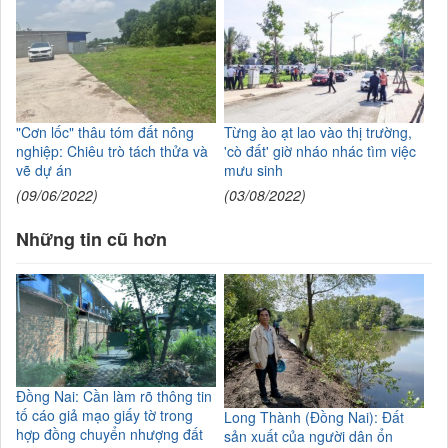
"Cơn lốc" thâu tóm đất nông
Từng ào ạt lao vào thị trường,
nghiệp: Chiêu trò tách thửa và
'cò đất' giờ nháo nhác tìm việc
vẽ dự án
mưu sinh
(09/06/2022)
(03/08/2022)
Những tin cũ hơn
Đồng Nai: Cần làm rõ thông tin
tố cáo giả mạo giấy tờ trong
Long Thành (Đồng Nai): Đất
hợp đồng chuyển nhượng đất
sản xuất của người dân ổn