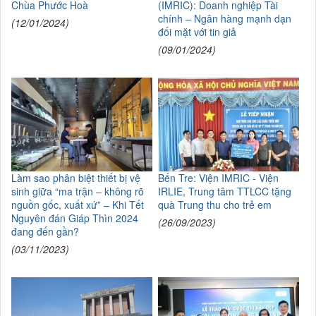
Chùa Phước Hoà
(IMRIC): Doanh nghiệp Tài
chính – Ngân hàng mạnh dạn
(12/01/2024)
đối mặt với tin giả
(09/01/2024)
Làm sao phân biệt thiết bị vệ
Bến Tre: Viện IMRIC - Viện
sinh giữa “ma trận – không rõ
IRLIE, Trung tâm TTLCC tặng
nguồn gốc, xuất xứ” – Khi Tết
quà Trung thu cho trẻ em
Nguyên đán Giáp Thìn 2024
(26/09/2023)
đang đến gần?
(03/11/2023)