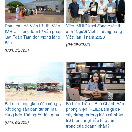
Đoàn cán bộ Viện IRLIE, Viện
Viện IMRIC khởi động cuộc thi
IMRIC, Trung tâm tư vấn pháp
ảnh “Người Việt tin dùng hàng
luật Toàn Tâm đến viếng lăng
Việt” lần II năm 2023
Bác
(04/09/2023)
(08/09/2023)
Bắt quả tang giám đốc công ty
Bà Liên Trần – Phó Chánh Văn
bất động sản bán dự án ma
phòng Viện IRLIE: Làm gì để
cùng hơn 100 người liên quan
xây dựng thương hiệu cá nhân
trở thành một yếu tố quan
(04/09/2023)
trọng của doanh nhân?