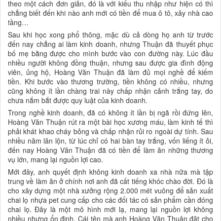
theo một cách đơn giản, đó là với kiểu thu nhập như hiện có thì
chẳng biết đến khi nào anh mới có tiền để mua ô tô, xây nhà cao
tầng…
Sau khi học xong phổ thông, mặc dù cả dòng họ anh từ trước
đến nay chẳng ai làm kinh doanh, nhưng Thuận đã thuyết phục
bố mẹ bằng được cho mình bước vào con đường này. Lúc đầu
nhiều người không đồng thuận, nhưng sau được gia đình động
viên, ủng hộ, Hoàng Văn Thuận đã làm đủ mọi nghề để kiếm
tiền. Khi bước vào thương trường, tiền không có nhiều, nhưng
cũng không ít lần chàng trai này chấp nhận cảnh trắng tay, do
chưa nắm bắt được quy luật của kinh doanh.
Trong nghề kinh doanh, đã có không ít lần bị ngã rồi đứng lên,
Hoàng Văn Thuận rút ra một bài học xương máu, làm kinh tế thì
phải khát khao cháy bỏng và chấp nhận rủi ro ngoài dự tính. Sau
nhiều năm lăn lộn, từ lúc chỉ có hai bàn tay trắng, vốn liếng ít ỏi,
đến nay Hoàng Văn Thuận đã có tiền để làm ăn những thương
vụ lớn, mang lại nguồn lợi cao.
Mới đây, anh quyết định không kinh doanh xa nhà nữa mà tập
trung về làm ăn ở chính nơi anh đã cất tiếng khóc chào đời. Đó là
cho xây dựng một nhà xưởng rộng 2.000 mét vuông để sản xuất
chai lọ nhựa pet cung cấp cho các đối tác có sản phẩm cần đóng
chai lọ. Đây là một mô hình mới lạ, mang lại nguồn lợi không
nhiều nhưng ổn định. Cái tên mà anh Hoàng Văn Thuận đặt cho