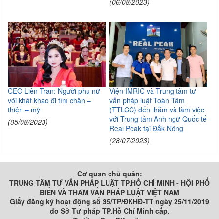
(06/08/2023)
CEO Liên Trần: Người phụ nữ
Viện IMRIC và Trung tâm tư
với khát khao đi tìm chân –
vấn pháp luật Toàn Tâm
thiện – mỹ
(TTLCC) đến thăm và làm việc
với Trung tâm Anh ngữ Quốc tế
(05/08/2023)
Real Peak tại Đắk Nông
(28/07/2023)
Cơ quan chủ quản:
TRUNG TÂM TƯ VẤN PHÁP LUẬT TP.HỒ CHÍ MINH - HỘI PHỔ
BIẾN VÀ THAM VẤN PHÁP LUẬT VIỆT NAM
Giấy đăng ký hoạt động số 35/TP/ĐKHĐ-TT ngày 25/11/2019
do Sở Tư pháp TP.Hồ Chí Minh cấp.