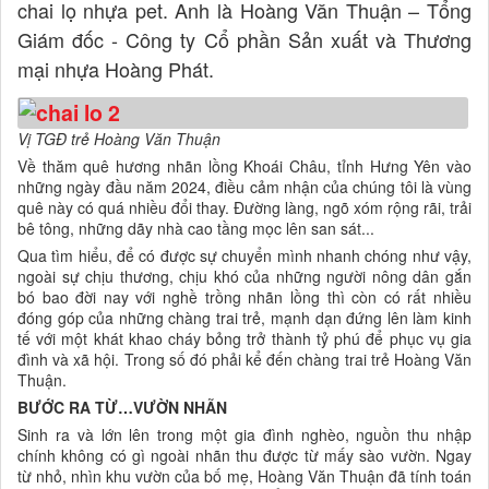
chai lọ nhựa pet. Anh là Hoàng Văn Thuận – Tổng
Giám đốc - Công ty Cổ phần Sản xuất và Thương
mại nhựa Hoàng Phát.
Vị TGĐ trẻ Hoàng Văn Thuận
Về thăm quê hương nhãn lồng Khoái Châu, tỉnh Hưng Yên vào
những ngày đầu năm 2024, điều cảm nhận của chúng tôi là vùng
quê này có quá nhiều đổi thay. Đường làng, ngõ xóm rộng rãi, trải
bê tông, những dãy nhà cao tầng mọc lên san sát...
Qua tìm hiểu, để có được sự chuyển mình nhanh chóng như vậy,
ngoài sự chịu thương, chịu khó của những người nông dân gắn
bó bao đời nay với nghề trồng nhãn lồng thì còn có rất nhiều
đóng góp của những chàng trai trẻ, mạnh dạn đứng lên làm kinh
tế với một khát khao cháy bỏng trở thành tỷ phú để phục vụ gia
đình và xã hội. Trong số đó phải kể đến chàng trai trẻ Hoàng Văn
Thuận.
BƯỚC RA TỪ…VƯỜN NHÃN
Sinh ra và lớn lên trong một gia đình nghèo, nguồn thu nhập
chính không có gì ngoài nhãn thu được từ mấy sào vườn. Ngay
từ nhỏ, nhìn khu vườn của bố mẹ, Hoàng Văn Thuận đã tính toán