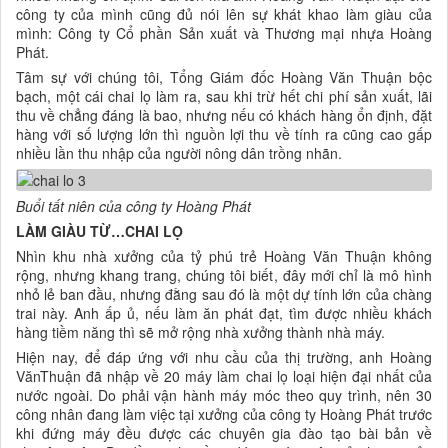
công ty của mình cũng đủ nói lên sự khát khao làm giàu của
mình: Công ty Cổ phần Sản xuất và Thương mại nhựa Hoàng
Phát.
Tâm sự với chúng tôi, Tổng Giám đốc Hoàng Văn Thuận bộc
bạch, một cái chai lọ làm ra, sau khi trừ hết chi phí sản xuất, lãi
thu về chẳng đáng là bao, nhưng nếu có khách hàng ổn định, đặt
hàng với số lượng lớn thì nguồn lợi thu về tính ra cũng cao gấp
nhiều lần thu nhập của người nông dân trồng nhãn.
Buổi tất niên của công ty Hoàng Phát
LÀM GIÀU TỪ…CHAI LỌ
Nhìn khu nhà xưởng của tỷ phú trẻ Hoàng Văn Thuận không
rộng, nhưng khang trang, chúng tôi biết, đây mới chỉ là mô hình
nhỏ lẻ ban đầu, nhưng đằng sau đó là một dự tính lớn của chàng
trai này. Anh ấp ủ, nếu làm ăn phát đạt, tìm được nhiều khách
hàng tiềm năng thì sẽ mở rộng nhà xưởng thành nhà máy.
Hiện nay, để đáp ứng với nhu cầu của thị trường, anh Hoàng
VănThuận đã nhập về 20 máy làm chai lọ loại hiện đại nhất của
nước ngoài. Do phải vận hành máy móc theo quy trình, nên 30
công nhân đang làm việc tại xưởng của công ty Hoàng Phát trước
khi đứng máy đều được các chuyên gia đào tạo bài bản về