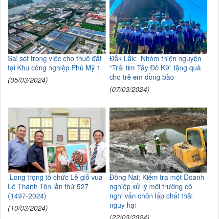
Sai sót trong việc cho thuê đất
Đắk Lắk: Nhóm thiện nguyện
tại Khu công nghiệp Phú Mỹ 1
“Trái tim Tây Đô K9” tặng quà
cho trẻ em đồng bào
(05/03/2024)
(07/03/2024)
Long trọng tổ chức Lễ giỗ vua
Đồng Nai: Kiểm tra một Doanh
Lê Thánh Tôn lần thứ 527
nghiệp xử lý môi trường có
(1497-2024)
nghi vấn chôn lấp chất thải
nguy hại
(10/03/2024)
(22/03/2024)