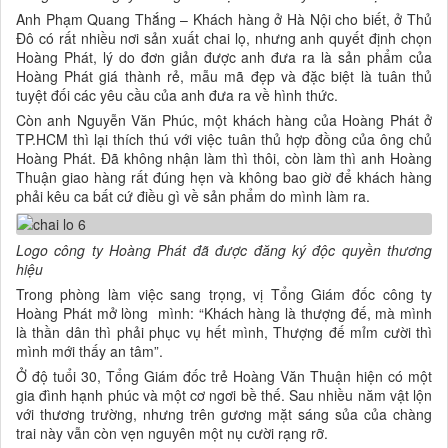
Anh Phạm Quang Thắng – Khách hàng ở Hà Nội cho biết, ở Thủ
Đô có rất nhiều nơi sản xuất chai lọ, nhưng anh quyết định chọn
Hoàng Phát, lý do đơn giản được anh đưa ra là sản phẩm của
Hoàng Phát giá thành rẻ, mẫu mã đẹp và đặc biệt là tuân thủ
tuyệt đối các yêu cầu của anh đưa ra về hình thức.
Còn anh Nguyễn Văn Phúc, một khách hàng của Hoàng Phát ở
TP.HCM thì lại thích thú với việc tuân thủ hợp đồng của ông chủ
Hoàng Phát. Đã không nhận làm thì thôi, còn làm thì anh Hoàng
Thuận giao hàng rất đúng hẹn và không bao giờ để khách hàng
phải kêu ca bất cứ điều gì về sản phẩm do mình làm ra.
Logo công ty Hoàng Phát đã được đăng ký độc quyền thương
hiệu
Trong phòng làm việc sang trọng, vị Tổng Giám đốc công ty
Hoàng Phát mở lòng mình: “Khách hàng là thượng đế, mà mình
là thần dân thì phải phục vụ hết mình, Thượng đế mỉm cười thì
mình mới thấy an tâm”.
Ở độ tuổi 30, Tổng Giám đốc trẻ Hoàng Văn Thuận hiện có một
gia đình hạnh phúc và một cơ ngơi bề thế. Sau nhiều năm vật lộn
với thương trường, nhưng trên gương mặt sáng sủa của chàng
trai này vẫn còn vẹn nguyên một nụ cười rạng rỡ.