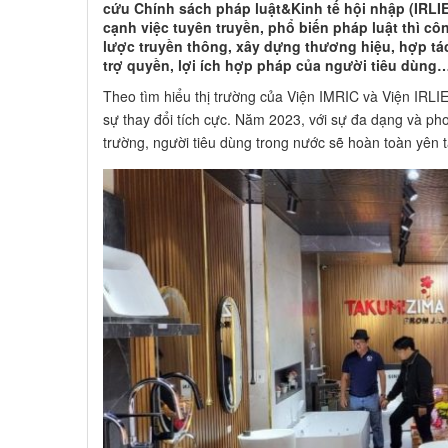
cứu Chính sách pháp luật&Kinh tế hội nhập (IRLI
cạnh việc tuyên truyền, phổ biến pháp luật thì cô
lược truyền thông, xây dựng thương hiệu, hợp tá
trợ quyền, lợi ích hợp pháp của người tiêu dùng
Theo tìm hiểu thị trường của Viện IMRIC và Viện IRLIE
sự thay đổi tích cực. Năm 2023, với sự đa dạng và phon
trường, người tiêu dùng trong nước sẽ hoàn toàn yên tâ