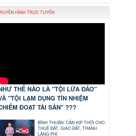
RUYỀN HÌNH TRỰC TUYẾN
NHƯ THẾ NÀO LÀ "TỘI LỪA ĐẢO"
VÀ "TỘI LẠM DỤNG TÍN NHIỆM
CHIẾM ĐOẠT TÀI SẢN" ???
BÌNH THUẬN: CẦN KỊP THỜI CHO
THUÊ ĐẤT, GIAO ĐẤT, TRÁNH
LÃNG PHÍ