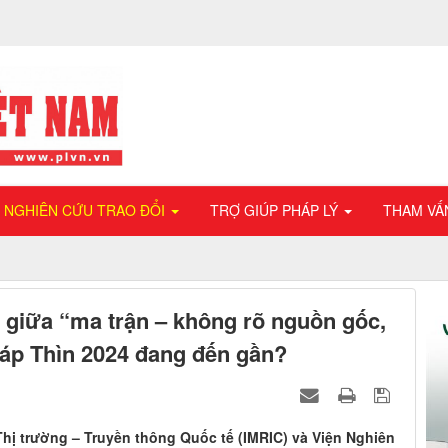
NGHIÊN CỨU TRAO ĐỔI
TRỢ GIÚP PHÁP LÝ
THAM VẤ
h giữa “ma trận – không rõ nguồn gốc,
iáp Thìn 2024 đang đến gần?
 Thị trường – Truyền thông Quốc tế (IMRIC) và Viện Nghiên