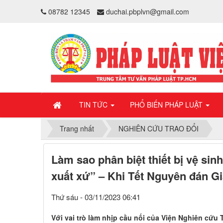
08782 12345
duchai.pbplvn@gmail.com
TIN TỨC
PHỔ BIẾN PHÁP LUẬT
Trang nhất
NGHIÊN CỨU TRAO ĐỔI
Làm sao phân biệt thiết bị vệ sin
xuất xứ” – Khi Tết Nguyên đán G
Thứ sáu - 03/11/2023 06:41
Với vai trò làm nhịp cầu nối của Viện Nghiên cứu