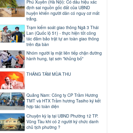
Phú Xuyên (Hà Nội): Có dấu hiệu xác
định sai nguồn gốc đất của UBND
huyện khiến người dân có nguy cơ mất
trắng.
Trạm kiểm soát giao thông Ngã 3 Thái
Lan (Quốc lộ 51) - thực hiện tốt công
tác đảm bảo trật tự an toàn giao thông
trên địa bàn
Nhóm người lạ mặt liên tiếp chặn đường
hành hung, tạt sơn "khủng bố"
THÁNG TÁM MÙA THU
Quảng Nam: Công ty CP Trầm Hương
TMT và HTX Trầm hương Tasiho ký kết
hợp tác toàn diện
Chuyện kỳ lạ tại UBND Phường 12 TP.
Vũng Tàu khi có 2 người ký chức danh
chủ tịch phường ?