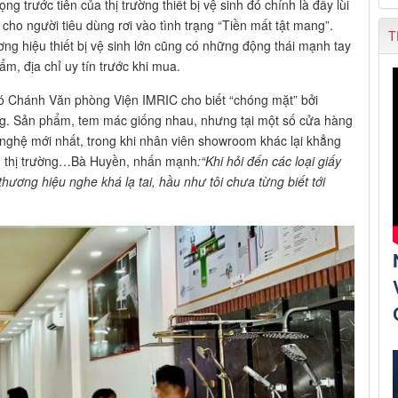
trước tiên của thị trường thiết bị vệ sinh đó chính là đẩy lùi
o người tiêu dùng rơi vào tình trạng “Tiền mất tật mang”.
T
ng hiệu thiết bị vệ sinh lớn cũng có những động thái mạnh tay
ẩm, địa chỉ uy tín trước khi mua.
ó Chánh Văn phòng Viện IMRIC cho biết “chóng mặt” bởi
àng. Sản phẩm, tem mác giống nhau, nhưng tại một số cửa hàng
 nghệ mới nhất, trong khi nhân viên showroom khác lại khẳng
ên thị trường…Bà Huyền, nhấn mạnh
:
“Khi hỏi đến các loại giấy
thương hiệu nghe khá lạ tai, hầu như tôi chưa từng
biết tới