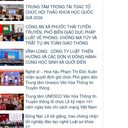
TRUNG TÂM TRONG TÀI TGAC TỔ
CHỨC HỘI THẢO KHOA HỌC QUỐC
GIA 2026
CÔNG AN XÃ PHƯỚC THÁI TUYÊN
TRUYỀN, PHỔ BIẾN GIÁO DỤC PHÁP
LUẬT VỀ PHÒNG, CHỐNG MA TÚY VÀ
TRẬT TỰ AN TOÀN GIAO THÔNG
VĨNH LONG: CÔNG TY LUẬT THIÊN
HƯƠNG VÀ CÁC ĐƠN VỊ ĐỒNG HÀNH
CÙNG HỌC SINH XÃ QUỚI ĐIỀN
Nghệ sĩ – Hoa hậu Phạm Thị Đức Xuân
nhận quyết định giữ chức Phó giám đốc
Trung tâm Unesco Văn hóa Thông tin
Truyền thông
Trung tâm UNESCO Văn hóa Thông tin
Truyền thông tổ chức Lễ kỷ niệm 101
năm ngày báo chí cách mạng Việt Nam
Đồng Nai: Lễ bế giảng, trao chứng nhận
tốt nghiệp đào tạo nghề Luật sư khóa
27