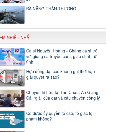
ĐÀ NẴNG THÂN THƯƠNG
EM NHIỀU NHẤT
Ca sĩ Nguyên Hoàng - Chàng ca sĩ trẻ
với giọng ca truyền cảm, giàu chất trữ
tình
Hợp đồng đặt cọc không ghi thời hạn
giải quyết ra sao?
Chuyện hi hữu tại Tân Châu, An Giang:
Cái "giá” của đất và câu chuyện công lý
Có được ủy quyền tố cáo, tố giác tội
phạm không?