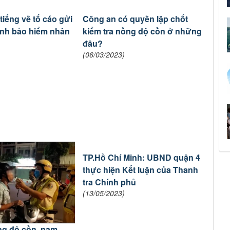
tiếng về tố cáo gửi
Công an có quyền lập chốt
hành bảo hiểm nhân
kiểm tra nồng độ cồn ở những
đâu?
(06/03/2023)
TP.Hồ Chí Minh: UBND quận 4
thực hiện Kết luận của Thanh
tra Chính phủ
(13/05/2023)
ng độ cồn, nam