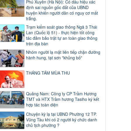
Phú Xuyên (Hà Nội): Có dấu hiệu xác
định sai nguồn gốc đất của UBND
huyện khiến người dân có nguy cơ mất
trắng.
Trạm kiểm soát giao thông Ngã 3 Thái
Lan (Quốc lộ 51) - thực hiện tốt công
tác đảm bảo trật tự an toàn giao thông
trên địa bàn
Nhóm người lạ mặt liên tiếp chặn đường
hành hung, tạt sơn "khủng bố"
THÁNG TÁM MÙA THU
Quảng Nam: Công ty CP Trầm Hương
TMT và HTX Trầm hương Tasiho ký kết
hợp tác toàn diện
Chuyện kỳ lạ tại UBND Phường 12 TP.
Vũng Tàu khi có 2 người ký chức danh
chủ tịch phường ?