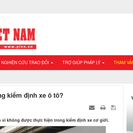
NGHIÊN CỨU TRAO ĐỔI
TRỢ GIÚP PHÁP LÝ
THAM VẤ
g kiểm định xe ô tô?
 vi không được thực hiện trong kiểm định xe cơ giới.