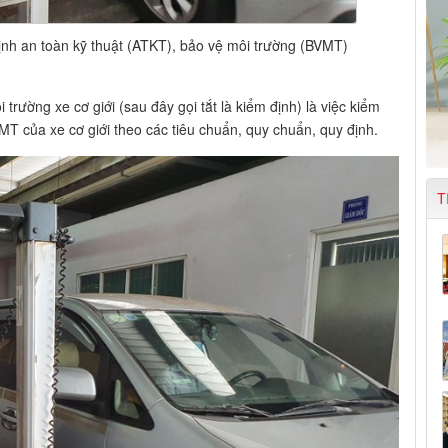
nh an toàn kỹ thuật (ATKT), bảo vệ môi trường (BVMT)
trường xe cơ giới (sau đây gọi tắt là kiểm định) là việc kiểm
VMT của xe cơ giới theo các tiêu chuẩn, quy chuẩn, quy định.
T