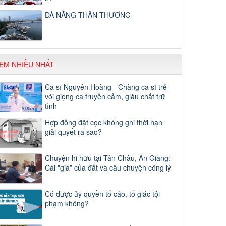
ĐÀ NẴNG THÂN THƯƠNG
EM NHIỀU NHẤT
Ca sĩ Nguyên Hoàng - Chàng ca sĩ trẻ
với giọng ca truyền cảm, giàu chất trữ
tình
Hợp đồng đặt cọc không ghi thời hạn
giải quyết ra sao?
Chuyện hi hữu tại Tân Châu, An Giang:
Cái "giá” của đất và câu chuyện công lý
Có được ủy quyền tố cáo, tố giác tội
phạm không?