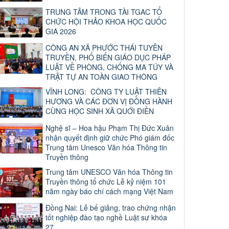
TRUNG TÂM TRONG TÀI TGAC TỔ
CHỨC HỘI THẢO KHOA HỌC QUỐC
GIA 2026
CÔNG AN XÃ PHƯỚC THÁI TUYÊN
TRUYỀN, PHỔ BIẾN GIÁO DỤC PHÁP
LUẬT VỀ PHÒNG, CHỐNG MA TÚY VÀ
TRẬT TỰ AN TOÀN GIAO THÔNG
VĨNH LONG: CÔNG TY LUẬT THIÊN
HƯƠNG VÀ CÁC ĐƠN VỊ ĐỒNG HÀNH
CÙNG HỌC SINH XÃ QUỚI ĐIỀN
Nghệ sĩ – Hoa hậu Phạm Thị Đức Xuân
nhận quyết định giữ chức Phó giám đốc
Trung tâm Unesco Văn hóa Thông tin
Truyền thông
Trung tâm UNESCO Văn hóa Thông tin
Truyền thông tổ chức Lễ kỷ niệm 101
năm ngày báo chí cách mạng Việt Nam
Đồng Nai: Lễ bế giảng, trao chứng nhận
tốt nghiệp đào tạo nghề Luật sư khóa
27