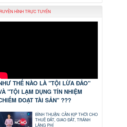
RUYỀN HÌNH TRỰC TUYẾN
NHƯ THẾ NÀO LÀ "TỘI LỪA ĐẢO"
VÀ "TỘI LẠM DỤNG TÍN NHIỆM
CHIẾM ĐOẠT TÀI SẢN" ???
BÌNH THUẬN: CẦN KỊP THỜI CHO
THUÊ ĐẤT, GIAO ĐẤT, TRÁNH
LÃNG PHÍ