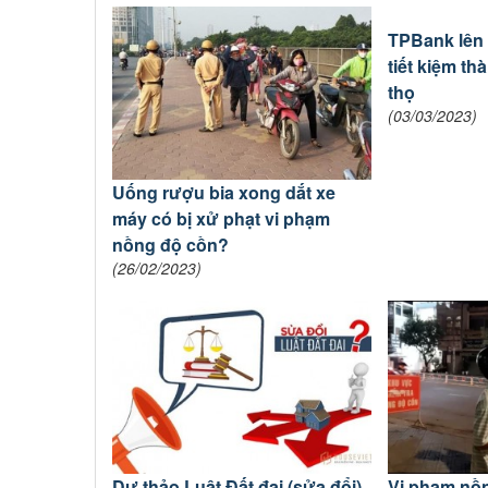
TPBank lên 
tiết kiệm t
thọ
(03/03/2023)
Uống rượu bia xong dắt xe
máy có bị xử phạt vi phạm
nồng độ cồn?
(26/02/2023)
Dự thảo Luật Đất đai (sửa đổi)
Vi phạm nồ