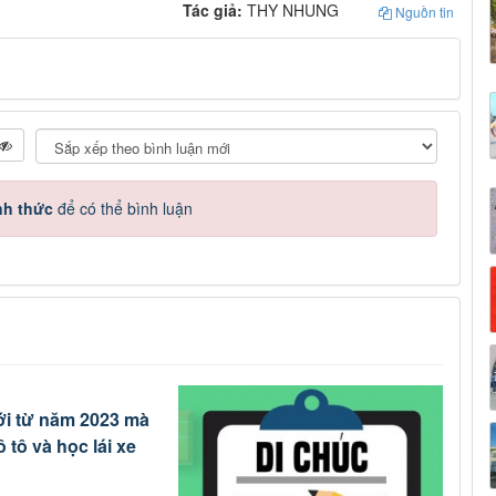
Tác giả:
THY NHUNG
Nguồn tin
nh thức
để có thể bình luận
ới từ năm 2023 mà
 tô và học lái xe