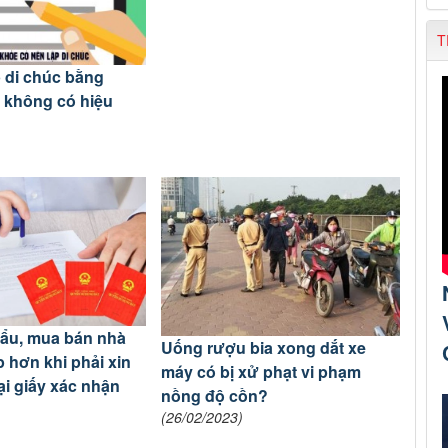
T
 di chúc bằng
 không có hiệu
hẩu, mua bán nhà
Uống rượu bia xong dắt xe
p hơn khi phải xin
máy có bị xử phạt vi phạm
ại giấy xác nhận
nồng độ cồn?
(26/02/2023)