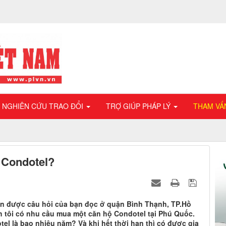
NGHIÊN CỨU TRAO ĐỔI
TRỢ GIÚP PHÁP LÝ
THAM VẤ
 Condotel?
ận được câu hỏi của bạn đọc ở quận Bình Thạnh, TP.Hồ
nh tôi có nhu cầu mua một căn hộ Condotel tại Phú Quốc.
el là bao nhiêu năm? Và khi hết thời hạn thì có được gia