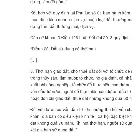
dựng, làm đồ gốm;”
Kết hợp với quy định tại Phụ lục số 01 ban hành kè
mục đích kinh doanh dịch vụ thuộc loại đất thương m
dựng trên đất thương mại, dịch vụ.
Căn cứ khoản 3 Điều 126 Luật Đất đai 2013 quy định:
“Điều 126. Đất sử dụng có thời hạn
[…]
3. Thời hạn giao đất, cho thuê đất đối với tổ chức đ
trồng thủy sản, làm muối; tổ chức, hộ gia đình, cá n
xuất phi nông nghiệp; tổ chức để thực hiện các dự án
vốn đầu tư nước ngoài để thực hiện các dự án đầu tư 
hoặc đơn xin giao đất, thuê đất nhưng không quá 50 
Đối với dự án có vốn đầu tư lớn nhưng thu hồi vốn ch
khăn, địa bàn có điều kiện kinh tế - xã hội đặc biệt k
đất không quá 70 năm. Khi hết thời hạn, người sử dụ
xét gia hạn sử dụng đất.”