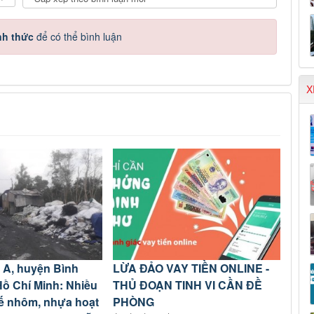
nh thức
để có thể bình luận
X
 A, huyện Bình
LỪA ĐẢO VAY TIỀN ONLINE -
ồ Chí Minh: Nhiều
THỦ ĐOẠN TINH VI CẦN ĐỀ
hế nhôm, nhựa hoạt
PHÒNG