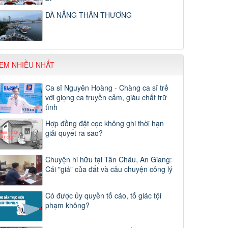
ĐÀ NẴNG THÂN THƯƠNG
EM NHIỀU NHẤT
Ca sĩ Nguyên Hoàng - Chàng ca sĩ trẻ
với giọng ca truyền cảm, giàu chất trữ
tình
Hợp đồng đặt cọc không ghi thời hạn
giải quyết ra sao?
Chuyện hi hữu tại Tân Châu, An Giang:
Cái "giá” của đất và câu chuyện công lý
Có được ủy quyền tố cáo, tố giác tội
phạm không?