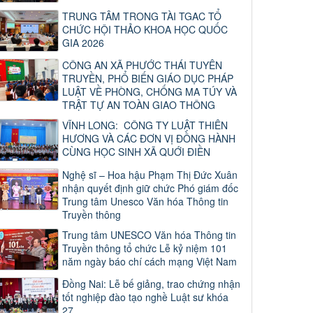
TRUNG TÂM TRONG TÀI TGAC TỔ
CHỨC HỘI THẢO KHOA HỌC QUỐC
GIA 2026
CÔNG AN XÃ PHƯỚC THÁI TUYÊN
TRUYỀN, PHỔ BIẾN GIÁO DỤC PHÁP
LUẬT VỀ PHÒNG, CHỐNG MA TÚY VÀ
TRẬT TỰ AN TOÀN GIAO THÔNG
VĨNH LONG: CÔNG TY LUẬT THIÊN
HƯƠNG VÀ CÁC ĐƠN VỊ ĐỒNG HÀNH
CÙNG HỌC SINH XÃ QUỚI ĐIỀN
Nghệ sĩ – Hoa hậu Phạm Thị Đức Xuân
nhận quyết định giữ chức Phó giám đốc
Trung tâm Unesco Văn hóa Thông tin
Truyền thông
Trung tâm UNESCO Văn hóa Thông tin
Truyền thông tổ chức Lễ kỷ niệm 101
năm ngày báo chí cách mạng Việt Nam
Đồng Nai: Lễ bế giảng, trao chứng nhận
tốt nghiệp đào tạo nghề Luật sư khóa
27