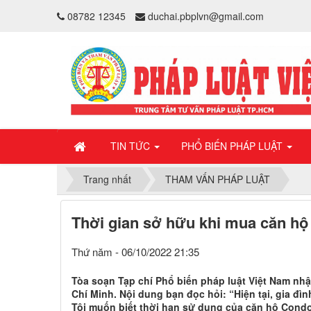
08782 12345
duchai.pbplvn@gmail.com
TIN TỨC
PHỔ BIẾN PHÁP LUẬT
Trang nhất
THAM VẤN PHÁP LUẬT
Thời gian sở hữu khi mua căn hộ
Thứ năm - 06/10/2022 21:35
Tòa soạn Tạp chí Phổ biến pháp luật Việt Nam nh
Chí Minh. Nội dung bạn đọc hỏi: “Hiện tại, gia đì
Tôi muốn biết thời hạn sử dụng của căn hộ Condot