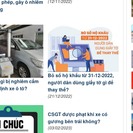
(12/11/2022)
 phép, gây ô nhiễm
ng
Bỏ sổ hộ khẩu từ 31-12-2022,
gì bị nghiêm cấm
người dân dùng giấy tờ gì để
định xe ô tô?
thay thế?
(21/12/2022)
CSGT được phạt khi xe có
gương bên trái không?
(03/02/2023)