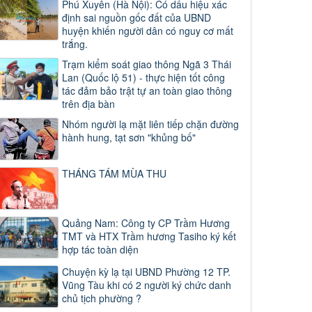
Phú Xuyên (Hà Nội): Có dấu hiệu xác
định sai nguồn gốc đất của UBND
huyện khiến người dân có nguy cơ mất
trắng.
Trạm kiểm soát giao thông Ngã 3 Thái
Lan (Quốc lộ 51) - thực hiện tốt công
tác đảm bảo trật tự an toàn giao thông
trên địa bàn
Nhóm người lạ mặt liên tiếp chặn đường
hành hung, tạt sơn "khủng bố"
THÁNG TÁM MÙA THU
Quảng Nam: Công ty CP Trầm Hương
TMT và HTX Trầm hương Tasiho ký kết
hợp tác toàn diện
Chuyện kỳ lạ tại UBND Phường 12 TP.
Vũng Tàu khi có 2 người ký chức danh
chủ tịch phường ?