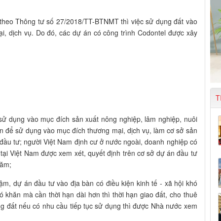
m theo Thông tư số 27/2018/TT-BTNMT thì việc sử dụng đất vào
ại, dịch vụ. Do đó, các dự án có công trình Codontel được xây
T
ể sử dụng vào mục đích sản xuất nông nghiệp, lâm nghiệp, nuôi
hân để sử dụng vào mục đích thương mại, dịch vụ, làm cơ sở sản
 đầu tư; người Việt Nam định cư ở nước ngoài, doanh nghiệp có
tại Việt Nam được xem xét, quyết định trên cơ sở dự án đầu tư
năm;
ậm, dự án đầu tư vào địa bàn có điều kiện kinh tế - xã hội khó
hó khăn mà cần thời hạn dài hơn thì thời hạn giao đất, cho thuê
ng đất nếu có nhu cầu tiếp tục sử dụng thì được Nhà nước xem