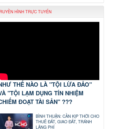
RUYỀN HÌNH TRỰC TUYẾN
NHƯ THẾ NÀO LÀ "TỘI LỪA ĐẢO"
VÀ "TỘI LẠM DỤNG TÍN NHIỆM
CHIẾM ĐOẠT TÀI SẢN" ???
BÌNH THUẬN: CẦN KỊP THỜI CHO
THUÊ ĐẤT, GIAO ĐẤT, TRÁNH
LÃNG PHÍ