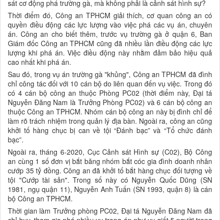
sát cơ động phá trường gà, mà không phải là cảnh sát hình sự?
Thời điểm đó, Công an TPHCM giải thích, cơ quan công an có
quyền điều động các lực lượng vào việc phá các vụ án, chuyên
án. Công an cho biết thêm, trước vụ trường gà ở quận 6, Ban
Giám đốc Công an TPHCM cũng đã nhiều lần điều động các lực
lượng khi phá án. Việc điều động này nhằm đảm bảo hiệu quả
cao nhất khi phá án.
Sau đó, trong vụ án trường gà "khủng", Công an TPHCM đã đình
chỉ công tác đối với 10 cán bộ do liên quan đến vụ việc. Trong đó
có 4 cán bộ công an thuộc Phòng PC02 (thời điểm này, Đại tá
Nguyễn Đăng Nam là Trưởng Phòng PC02) và 6 cán bộ công an
thuộc Công an TPHCM. Nhóm cán bộ công an này bị đình chỉ để
làm rõ trách nhiệm trong quản lý địa bàn. Ngoài ra, công an cũng
khởi tố hàng chục bị can về tội “Đánh bạc” và “Tổ chức đánh
bạc”.
Ngoài ra, tháng 6-2020, Cục Cảnh sát Hình sự (C02), Bộ Công
an cùng 1 số đơn vị bắt băng nhóm bắt cóc gia đình doanh nhân
cướp 35 tỷ đồng. Công an đã khởi tố bắt hàng chục đối tượng về
tội "Cướp tài sản". Trong số này có Nguyễn Quốc Dũng (SN
1981, ngụ quận 11), Nguyễn Anh Tuấn (SN 1993, quận 8) là cán
bộ Công an TPHCM.
Thời gian làm Trưởng phòng PC02, Đại tá Nguyễn Đăng Nam đã