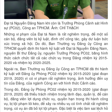
Đại tá Nguyễn Đăng Nam khi còn là Trưởng Phòng Cảnh sát Hình
sự (PC02), Công an TPHCM. Ảnh: CHÍ THẠCH
Những vi phạm của Đại tá Nam là rất nghiêm trọng, để một số
cán bộ, đảng viên bị kỷ luật, đình chỉ công tác, gây dư luận bức
xúc trong xã hội. Do đó, Ban Thường vụ Đảng ủy Công an
TPHCM quyết định thi hành kỷ luật với Đại tá Nguyễn Đăng Nam,
nguyên Bí thư Đảng ủy, nguyên Trưởng Phòng PC02, bằng hình
thức cách chức tất cả các chức vụ trong Đảng nhiệm kỳ 2015-
2020 và nhiệm kỳ 2020-2025.
Ngoài ra, Ban Thường vụ Đảng ủy Công an TPHCM đã thi hành
kỷ luật với Đảng ủy Phòng PC02 nhiệm kỳ 2015-2020 (giai đoạn
2019, 2020) vì có vi phạm rất nghiêm trọng, ảnh hưởng đến uy
tín của Đảng, của ngành Công an với hình thức Cảnh cáo.
Trong đó, Đảng ủy Phòng PC02 nhiệm kỳ 2015-2020 (giai đoạn
2019, 2020) đã thiếu trách nhiệm trong lãnh đạo, quản lý, để cán
bộ, đảng viên lợi dụng chức vụ, quyền hạn trong thi hành công
vụ, bị tội phạm lôi kéo, để xảy ra nhiều vụ có tính chất rất nghiêm
trọng, có vụ án đã bỏ lọt tội phạm. Đặc biệt là việc làm sai lệch hồ