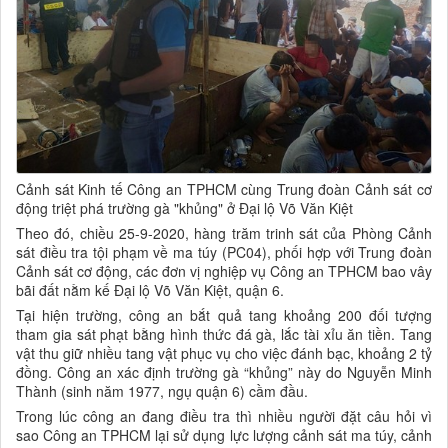
Cảnh sát Kinh tế Công an TPHCM cùng Trung đoàn Cảnh sát cơ
động triệt phá trường gà "khủng" ở Đại lộ Võ Văn Kiệt
Theo đó, chiều 25-9-2020, hàng trăm trinh sát của Phòng Cảnh
sát điều tra tội phạm về ma túy (PC04), phối hợp với Trung đoàn
Cảnh sát cơ động, các đơn vị nghiệp vụ Công an TPHCM bao vây
bãi đất nằm kế Đại lộ Võ Văn Kiệt, quận 6.
Tại hiện trường, công an bắt quả tang khoảng 200 đối tượng
tham gia sát phạt bằng hình thức đá gà, lắc tài xỉu ăn tiền. Tang
vật thu giữ nhiều tang vật phục vụ cho việc đánh bạc, khoảng 2 tỷ
đồng. Công an xác định trường gà “khủng” này do Nguyễn Minh
Thành (sinh năm 1977, ngụ quận 6) cầm đầu.
Trong lúc công an đang điều tra thì nhiều người đặt câu hỏi vì
sao Công an TPHCM lại sử dụng lực lượng cảnh sát ma túy, cảnh