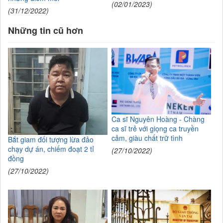
(02/01/2023)
(31/12/2022)
Những tin cũ hơn
Ca sĩ Nguyên Hoàng - Chàng
ca sĩ trẻ với giọng ca truyền
cảm, giàu chất trữ tình
Bắt giam đối tượng lừa đảo
chạy dự án, chiếm đoạt 2 tỉ
(27/10/2022)
đồng
(27/10/2022)