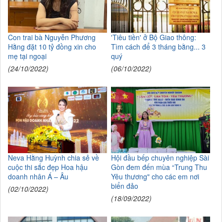
Con trai bà Nguyễn Phương
'Tiêu tiền' ở Bộ Giao thông:
Hằng đặt 10 tỷ đồng xin cho
Tìm cách để 3 tháng bằng... 3
mẹ tại ngoại
quý
(24/10/2022)
(06/10/2022)
Neva Hằng Huỳnh chia sẻ về
Hội đầu bếp chuyên nghiệp Sài
cuộc thi sắc đẹp Hoa hậu
Gòn đem đến mùa “Trung Thu
doanh nhân Á – Âu
Yêu thương" cho các em nơi
biển đảo
(02/10/2022)
(18/09/2022)