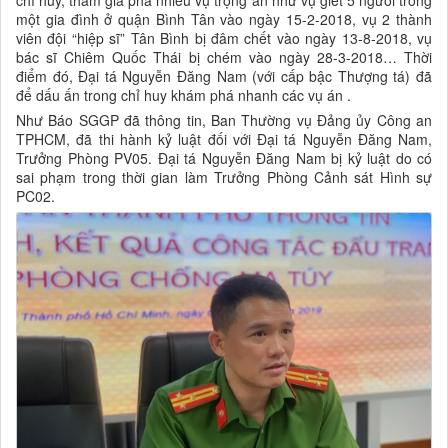
chỉ huy, tham gia phá nhiều vụ trọng án như vụ giết 5 người trong
một gia đình ở quận Bình Tân vào ngày 15-2-2018, vụ 2 thành
viên đội “hiệp sĩ” Tân Bình bị đâm chết vào ngày 13-8-2018, vụ
bác sĩ Chiêm Quốc Thái bị chém vào ngày 28-3-2018… Thời
điểm đó, Đại tá Nguyễn Đăng Nam (với cấp bậc Thượng tá) đã
để dấu ấn trong chỉ huy khám phá nhanh các vụ án .
Như Báo SGGP đã thông tin, Ban Thường vụ Đảng ủy Công an
TPHCM, đã thi hành kỷ luật đối với Đại tá Nguyễn Đăng Nam,
Trưởng Phòng PV05. Đại tá Nguyễn Đăng Nam bị kỷ luật do có
sai phạm trong thời gian làm Trưởng Phòng Cảnh sát Hình sự
PC02.