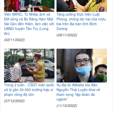
Viện IMRIC, Tc Nhiếp ảnh và
Tăng cường thực hiện Luật
Đời sống và Bv Răng Hàm Mặt
Phòng, chống tác hại của rượu,
Sài Gòn đến thăm, làm việc với
bia trên địa bàn tỉnh Bình
UBND huyện Tân Trụ (Long
Dương
An)
(09/11/2022)
(02/11/2022)
Trong 2 tuần - CSGT toàn quốc
Vụ địa ốc Alibaba lừa đảo:
xử lý gần 20.000 trường hợp vi
Nguyễn Thái Luyện khai về
phạm nồng độ cồn
tham vọng “tập đoàn đa
ngành”
(07/12/2022)
(11/12/2022)