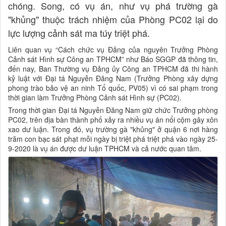
chóng. Song, có vụ án, như vụ phá trường gà
"khủng" thuộc trách nhiệm của Phòng PC02 lại do
lực lượng cảnh sát ma túy triệt phá.
Liên quan vụ “Cách chức vụ Đảng của nguyên Trưởng Phòng
Cảnh sát Hình sự Công an TPHCM” như Báo SGGP đã thông tin,
đến nay, Ban Thường vụ Đảng ủy Công an TPHCM đã thi hành
kỷ luật với Đại tá Nguyễn Đăng Nam (Trưởng Phòng xây dựng
phong trào bảo vệ an ninh Tổ quốc, PV05) vì có sai phạm trong
thời gian làm Trưởng Phòng Cảnh sát Hình sự (PC02).
Trong thời gian Đại tá Nguyễn Đăng Nam giữ chức Trưởng phòng
PC02, trên địa bàn thành phố xảy ra nhiều vụ án nổi cộm gây xôn
xao dư luận. Trong đó, vụ trường gà "khủng" ở quận 6 nơi hàng
trăm con bạc sát phạt mỗi ngày bị triệt phá triệt phá vào ngày 25-
9-2020 là vụ án được dư luận TPHCM và cả nước quan tâm.