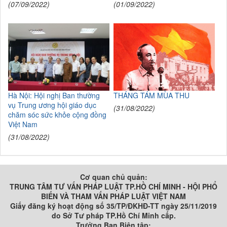
(07/09/2022)
(01/09/2022)
Hà Nội: Hội nghị Ban thường
THÁNG TÁM MÙA THU
vụ Trung ương hội giáo dục
(31/08/2022)
chăm sóc sức khỏe cộng đồng
Việt Nam
(31/08/2022)
Cơ quan chủ quản:
TRUNG TÂM TƯ VẤN PHÁP LUẬT TP.HỒ CHÍ MINH - HỘI PHỔ
BIẾN VÀ THAM VẤN PHÁP LUẬT VIỆT NAM
Giấy đăng ký hoạt động số 35/TP/ĐKHĐ-TT ngày 25/11/2019
do Sở Tư pháp TP.Hồ Chí Minh cấp.
Trưởng Ban Biên tập: