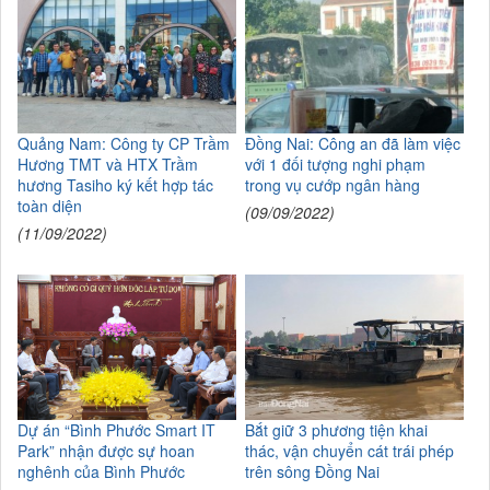
Quảng Nam: Công ty CP Trầm
Đồng Nai: Công an đã làm việc
Hương TMT và HTX Trầm
với 1 đối tượng nghi phạm
hương Tasiho ký kết hợp tác
trong vụ cướp ngân hàng
toàn diện
(09/09/2022)
(11/09/2022)
Dự án “Bình Phước Smart IT
Bắt giữ 3 phương tiện khai
Park” nhận được sự hoan
thác, vận chuyển cát trái phép
nghênh của Bình Phước
trên sông Đồng Nai