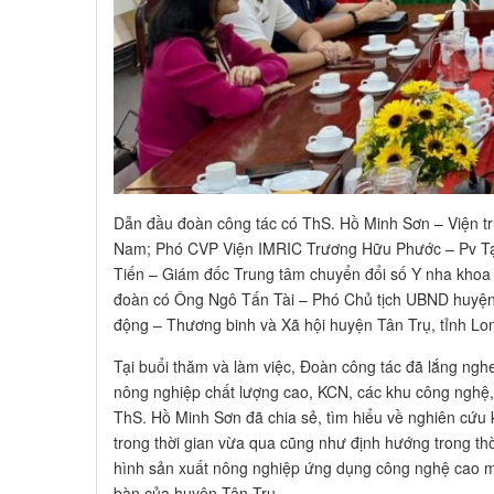
Dẫn đầu đoàn công tác có ThS. Hồ Minh Sơn – Viện tr
Nam; Phó CVP Viện IMRIC Trương Hữu Phước – Pv Tạ
Tiến – Giám đốc Trung tâm chuyển đổi số Y nha khoa
đoàn có Ông Ngô Tấn Tài – Phó Chủ tịch UBND huyện
động – Thương binh và Xã hội huyện Tân Trụ, tỉnh Lo
Tại buổi thăm và làm việc, Đoàn công tác đã lắng ngh
nông nghiệp chất lượng cao, KCN, các khu công nghệ, d
ThS. Hồ Minh Sơn đã chia sẻ, tìm hiểu về nghiên cứu
trong thời gian vừa qua cũng như định hướng trong thời
hình sản xuất nông nghiệp ứng dụng công nghệ cao mà 
bàn của huyện Tân Trụ.