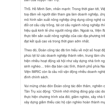
ThS. Hồ Minh Sơn, nhấn mạnh: Trong thời gian tới, Việ
toạ đàm về người dân tham gia làm doanh nghiệp, ứng
mô hình sản xuất nông nghiệp ứng dụng công nghệ ca
đổi cơ cấu cây trồng, tái cơ cấu ngành nông nghiệp thíc
hiệu quả kinh tế cho người nông dân. Ngoài ra, Viện
thực tiễn sản xuất nông nghiệp của các địa phương tr
đạt kết quả cao và trong thời gian sớm nhất.
Theo đó, Đoàn công tác đã tìm hiểu về một số hoạt độn
phúc lợi từ các doanh nghiệp thành viên, trung tâm c
hiện nhiều hoạt động xã hội như xây dựng nhà tình ng
sinh nghèo… trên địa bàn các tỉnh, thành phố phía N
Viện IMRIC còn là cầu nối vận động nhiều doanh nghiệ
đình chính sách.
Vui mừng chào đón Đoàn công tác đến thăm, nghiên c
Tân Trụ xúc động: “Chính nhờ những đóng góp các d
thực hiện chương trình xóa đói, giảm nghèo, xây nhà 
xây dựng giảm thiểu các hộ cận nghèo hoàn thành mục