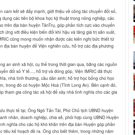
n cam kết sẽ đẩy mạnh, giới thiệu về công tác chuyển đổi số,
 dụng các tiến bộ khoa học kỹ thuật trong nông nghiệp, các
o trên địa bàn huyện TânTrụ, góp phần tích cực vào chuyển
h ứng với điều kiện biến đổi khí hậu và tăng giá trị sản xuất,
 IMRIC cũng mong muốn nhận được các kiến nghị bức thiết từ
ên địa bàn huyện để Viện nghiên cứu, hỗ trợ các địa phương
g an sinh xã hội, cụ thể trong thời gian qua, bằng các nguồn
huyển đổi số Y tế…, hỗ trợ và đóng góp, Viện IMRIC đã thực
hĩa, nhà tình thương, cầu dân sinh; hỗ trợ học bổng cho học
am, trong đó có huyện Mộc Hoá (Tỉnh Long An). Bên cạnh đó,
p tham gia công tác xã hội để xây nhà tình nghĩa cho các gia
ứu thực tế tại, Ông Ngô Tấn Tài, Phó Chủ tịch UBND huyện
oanh nhân, doanh nghiệp, chia sẻ, phối hợp cùng UBND Huyện
tình nghĩa cho các hộ khó khăn trên địa bàn Huyện góp phần
 tiêu kế hoạch đề ra. Ông cho biết thêm, trong những năm