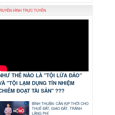
RUYỀN HÌNH TRỰC TUYẾN
NHƯ THẾ NÀO LÀ "TỘI LỪA ĐẢO"
VÀ "TỘI LẠM DỤNG TÍN NHIỆM
CHIẾM ĐOẠT TÀI SẢN" ???
BÌNH THUẬN: CẦN KỊP THỜI CHO
THUÊ ĐẤT, GIAO ĐẤT, TRÁNH
LÃNG PHÍ