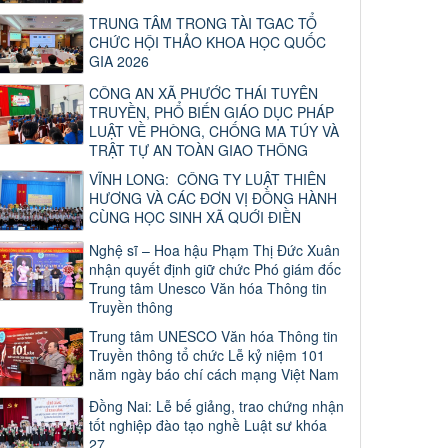
TRUNG TÂM TRONG TÀI TGAC TỔ
CHỨC HỘI THẢO KHOA HỌC QUỐC
GIA 2026
CÔNG AN XÃ PHƯỚC THÁI TUYÊN
TRUYỀN, PHỔ BIẾN GIÁO DỤC PHÁP
LUẬT VỀ PHÒNG, CHỐNG MA TÚY VÀ
TRẬT TỰ AN TOÀN GIAO THÔNG
VĨNH LONG: CÔNG TY LUẬT THIÊN
HƯƠNG VÀ CÁC ĐƠN VỊ ĐỒNG HÀNH
CÙNG HỌC SINH XÃ QUỚI ĐIỀN
Nghệ sĩ – Hoa hậu Phạm Thị Đức Xuân
nhận quyết định giữ chức Phó giám đốc
Trung tâm Unesco Văn hóa Thông tin
Truyền thông
Trung tâm UNESCO Văn hóa Thông tin
Truyền thông tổ chức Lễ kỷ niệm 101
năm ngày báo chí cách mạng Việt Nam
Đồng Nai: Lễ bế giảng, trao chứng nhận
tốt nghiệp đào tạo nghề Luật sư khóa
27