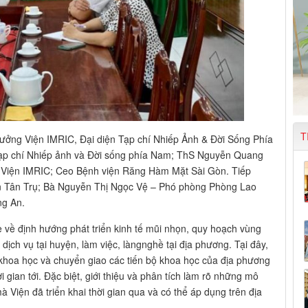
T
ưởng Viện IMRIC, Đại diện Tạp chí Nhiếp Ảnh & Đời Sống Phía
p chí Nhiếp ảnh và Đời sống phía Nam; ThS Nguyễn Quang
 Viện IMRIC; Ceo Bệnh viện Răng Hàm Mặt Sài Gòn. Tiếp
 Tân Trụ; Bà Nguyễn Thị Ngọc Vệ – Phó phòng Phòng Lao
ng An.
e về định hướng phát triển kinh tế mũi nhọn, quy hoạch vùng
ịch vụ tại huyện, làm việc, làngnghề tại địa phương. Tại đây,
 khoa học và chuyển giao các tiến bộ khoa học của địa phương
 gian tới. Đặc biệt, giới thiệu và phân tích làm rõ những mô
Viện đã triển khai thời gian qua và có thể áp dụng trên địa