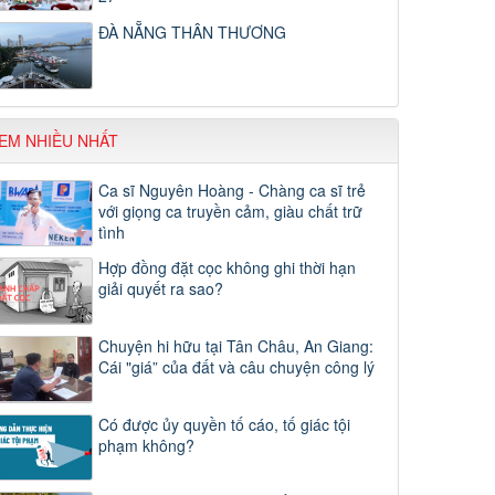
ĐÀ NẴNG THÂN THƯƠNG
EM NHIỀU NHẤT
Ca sĩ Nguyên Hoàng - Chàng ca sĩ trẻ
với giọng ca truyền cảm, giàu chất trữ
tình
Hợp đồng đặt cọc không ghi thời hạn
giải quyết ra sao?
Chuyện hi hữu tại Tân Châu, An Giang:
Cái "giá” của đất và câu chuyện công lý
Có được ủy quyền tố cáo, tố giác tội
phạm không?