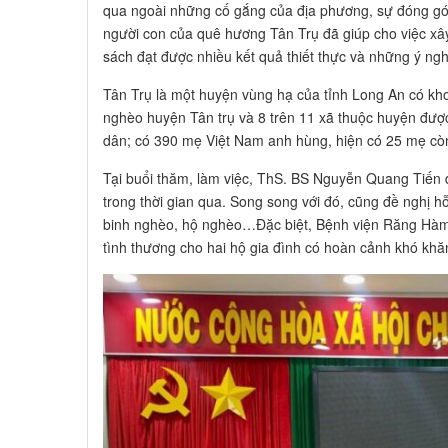
qua ngoài những cố gắng của địa phương, sự đóng góp
người con của quê hương Tân Trụ đã giúp cho việc xâ
sách đạt được nhiều kết quả thiết thực và những ý nghĩ
Tân Trụ là một huyện vùng hạ của tỉnh Long An có k
nghèo huyện Tân trụ và 8 trên 11 xã thuộc huyện đượ
dân; có 390 mẹ Việt Nam anh hùng, hiện có 25 mẹ cò
Tại buổi thăm, làm việc, ThS. BS Nguyễn Quang Tiến
trong thời gian qua. Song song với đó, cũng đề nghị h
binh nghèo, hộ nghèo…Đặc biệt, Bệnh viện Răng Hàm 
tình thương cho hai hộ gia đình có hoàn cảnh khó k