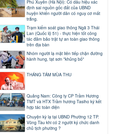
Phú Xuyên (Hà Nội): Có dấu hiệu xác
định sai nguồn gốc đất của UBND
huyện khiến người dân có nguy cơ mất
trắng.
Trạm kiểm soát giao thông Ngã 3 Thái
Lan (Quốc lộ 51) - thực hiện tốt công
tác đảm bảo trật tự an toàn giao thông
trên địa bàn
Nhóm người lạ mặt liên tiếp chặn đường
hành hung, tạt sơn "khủng bố"
THÁNG TÁM MÙA THU
Quảng Nam: Công ty CP Trầm Hương
TMT và HTX Trầm hương Tasiho ký kết
hợp tác toàn diện
Chuyện kỳ lạ tại UBND Phường 12 TP.
Vũng Tàu khi có 2 người ký chức danh
chủ tịch phường ?