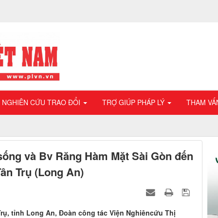
NGHIÊN CỨU TRAO ĐỔI
TRỢ GIÚP PHÁP LÝ
THAM VẤ
 sống và Bv Răng Hàm Mặt Sài Gòn đến
ân Trụ (Long An)
rụ, tỉnh Long An, Đoàn công tác Viện Nghiêncứu Thị