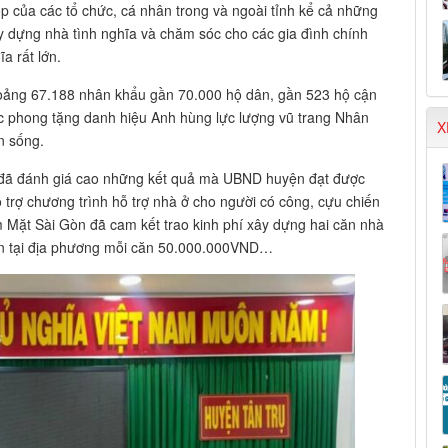
 của các tổ chức, cá nhân trong và ngoài tỉnh kể cả những
y dựng nhà tình nghĩa và chăm sóc cho các gia đình chính
a rất lớn.
hoảng 67.188 nhân khẩu gần 70.000 hộ dân, gần 523 hộ cận
c phong tặng danh hiệu Anh hùng lực lượng vũ trang Nhân
X
n sống.
 đã đánh giá cao những kết quả mà UBND huyện đạt được
ỗ trợ chương trình hỗ trợ nhà ở cho người có công, cựu chiến
Mặt Sài Gòn đã cam kết trao kinh phí xây dựng hai căn nhà
hăn tại địa phương mỗi căn 50.000.000VND…