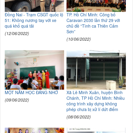
Đồng Nai - Trạm CSGT quốc lộ
TP. Hồ Chí Minh: Công bố
51: Không nương tay với xe
Caravan 2030 lần thứ 29 với
quá khổ quá tải
chủ đề “Tình ca Thiên Cấm
Sơn”
(12/06/2022)
(10/06/2022)
MỘT NĂM HỌC ĐÁNG NHỚ
Xã Lê Minh Xuân, huyện Bình
Chánh, TP Hồ Chí Minh: Nhiều
(09/06/2022)
công trình xây dựng không
phép chưa bị xử lí dứt điểm
(08/06/2022)