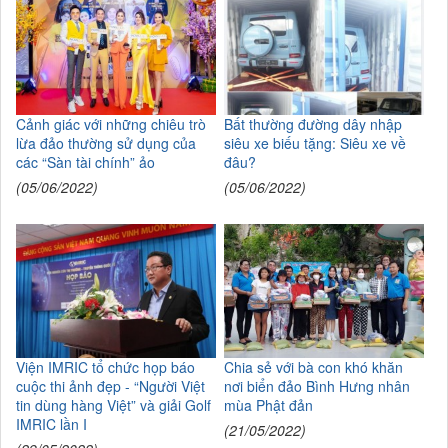
Cảnh giác với những chiêu trò
Bất thường đường dây nhập
lừa đảo thường sử dụng của
siêu xe biếu tặng: Siêu xe về
các “Sàn tài chính” ảo
đâu?
(05/06/2022)
(05/06/2022)
Viện IMRIC tổ chức họp báo
Chia sẻ với bà con khó khăn
cuộc thi ảnh đẹp - “Người Việt
nơi biển đảo Bình Hưng nhân
tin dùng hàng Việt” và giải Golf
mùa Phật đản
IMRIC lần I
(21/05/2022)