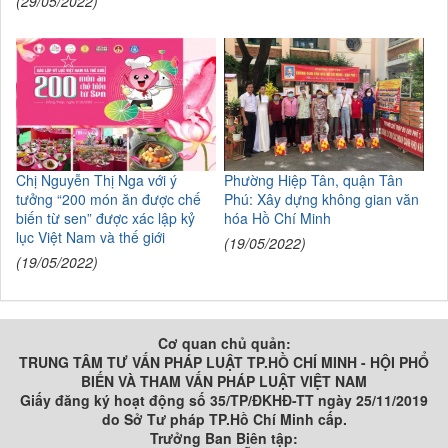
(29/05/2022)
Chị Nguyễn Thị Nga với ý
Phường Hiệp Tân, quận Tân
tưởng “200 món ăn được chế
Phú: Xây dựng không gian văn
biến từ sen” được xác lập kỷ
hóa Hồ Chí Minh
lục Việt Nam và thế giới
(19/05/2022)
(19/05/2022)
Cơ quan chủ quản:
TRUNG TÂM TƯ VẤN PHÁP LUẬT TP.HỒ CHÍ MINH - HỘI PHỔ
BIẾN VÀ THAM VẤN PHÁP LUẬT VIỆT NAM
Giấy đăng ký hoạt động số 35/TP/ĐKHĐ-TT ngày 25/11/2019
do Sở Tư pháp TP.Hồ Chí Minh cấp.
Trưởng Ban Biên tập: