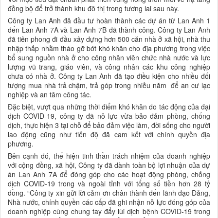
đồng bộ để trở thành khu đô thị trong tương lai sau này.
Công ty Lan Anh đã đầu tư hoàn thành các dự án từ Lan Anh 1
đến Lan Anh 7A và Lan Anh 7B đã thành công. Công ty Lan Anh
đã tiên phong đi đầu xây dựng hơn 500 căn nhà ở xã hội, nhà thu
nhập thấp nhằm tháo gỡ bớt khó khăn cho địa phương trong việc
bổ sung nguồn nhà ở cho công nhân viên chức nhà nước và lực
lượng vũ trang, giáo viên, và công nhân các khu công nghiệp
chưa có nhà ở. Công ty Lan Anh đã tạo điều kiện cho nhiều đối
tượng mua nhà trả chậm, trả góp trong nhiều năm để an cư lạc
nghiệp và an tâm công tác.
Đặc biệt, vượt qua những thời điểm khó khăn do tác động của đại
dịch COVID-19, công ty đã nỗ lực vừa bảo đảm phòng, chống
dịch, thực hiện 3 tại chỗ để bảo đảm việc làm, đời sống cho người
lao động cũng như tiến độ đã cam kết với chính quyền địa
phương.
Bên cạnh đó, thể hiện tinh thần trách nhiệm của doanh nghiệp
với cộng đồng, xã hội, Công ty đã dành toàn bộ lợi nhuận của dự
án Lan Anh 7A để đóng góp cho các hoạt động phòng, chống
dịch COVID-19 trong và ngoài tỉnh với tổng số tiền hơn 28 tỷ
đồng. “Công ty xin gửi lời cảm ơn chân thành đến lãnh đạo Đảng,
Nhà nước, chính quyền các cấp đã ghi nhận nỗ lực đóng góp của
doanh nghiệp cùng chung tay đẩy lùi dịch bệnh COVID-19 trong