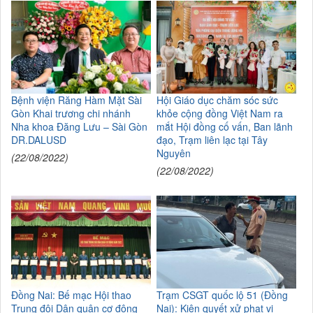
Bệnh viện Răng Hàm Mặt Sài
Hội Giáo dục chăm sóc sức
Gòn Khai trương chi nhánh
khỏe cộng đồng Việt Nam ra
Nha khoa Đăng Lưu – Sài Gòn
mắt Hội đồng cố vấn, Ban lãnh
DR.DALUSD
đạo, Trạm liên lạc tại Tây
Nguyên
(22/08/2022)
(22/08/2022)
Đồng Nai: Bế mạc Hội thao
Trạm CSGT quốc lộ 51 (Đồng
Trung đội Dân quân cơ động
Nai): Kiên quyết xử phạt vi