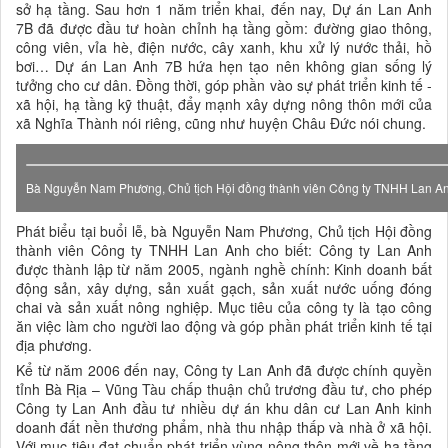
sở hạ tầng. Sau hơn 1 năm triển khai, đến nay, Dự án Lan Anh
7B đã được đầu tư hoàn chỉnh hạ tầng gồm: đường giao thông,
công viên, vỉa hè, điện nước, cây xanh, khu xử lý nước thải, hồ
bơi… Dự án Lan Anh 7B hứa hẹn tạo nên không gian sống lý
tưởng cho cư dân. Đồng thời, góp phần vào sự phát triển kinh tế -
xã hội, hạ tầng kỹ thuật, đẩy mạnh xây dựng nông thôn mới của
xã Nghĩa Thành nói riêng, cũng như huyện Châu Đức nói chung.
Bà Nguyễn Nam Phương, Chủ tịch Hội đồng thành viên Công ty TNHH Lan Anh 
Phát biểu tại buổi lễ, bà Nguyễn Nam Phương, Chủ tịch Hội đồng
thành viên Công ty TNHH Lan Anh cho biết: Công ty Lan Anh
được thành lập từ năm 2005, ngành nghề chính: Kinh doanh bất
động sản, xây dựng, sản xuất gạch, sản xuất nước uống đóng
chai và sản xuất nông nghiệp. Mục tiêu của công ty là tạo công
ăn việc làm cho người lao động và góp phần phát triển kinh tế tại
địa phương.
Kể từ năm 2006 đến nay, Công ty Lan Anh đã được chính quyền
tỉnh Bà Rịa – Vũng Tàu chấp thuận chủ trương đầu tư, cho phép
Công ty Lan Anh đầu tư nhiều dự án khu dân cư Lan Anh kinh
doanh đất nền thương phẩm, nhà thu nhập thấp và nhà ở xã hội.
Với mục tiêu đạt chuẩn phát triển vùng nông thôn mới về hạ tầng