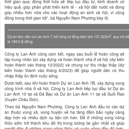
thời gian qua; đồng thời hứa sẽ tiếp tục đầu tư, kinh doanh có
hiệu quả, góp phần phát triển kinh tế - xã hội đất nước và đóng
góp nhiều hơn nữa cho các hoạt động an sinh xã hội, vì cộng
đồng trong thời gian tới”, bà Nguyễn Nam Phương bày tỏ.
2
Dự án khu dân cư Lan Anh 7 mở rộng có tổng diện tích 131.522m
, quy mô dâ
là 189,5 tỷ đồng.
Công ty Lan Anh cũng cam kết, ngay sau buổi lễ hoàn công sẽ
tập trung nhân lực xây dựng và hoàn thành nhà ở xã hội (dự kiến
hoàn thành vào tháng 12/2022) và chung cư thu nhập thấp (dự
kiến hoàn thành vào tháng 6/2023) để giúp người dân có thu
nhập thấp ổn định cuộc sống.
Được biết, sau khi hoàn thành Dự án Lan Anh 7B, xây dựng xong
công trình nhà ở xã hội, Công ty Lan Anh tiếp tục đầu tư Dự án
Lan Anh 10 tại xã Đá Bạc và Dự án Lan Anh 11 tại xã Suối Rao
(huyện Châu Đức).
Theo bà Nguyễn Nam Phương, Công ty Lan Anh đầu tư các dự
án thuộc vùng xã, vùng huyện về hạ tầng đảm bảo ngày càng
đẹp hơn và nhiều dịch vụ tiện ích hơn. Để ở những vùng nông
thôn sớm trở thành khu đô thị trong lương lai gần nhất và giúp
người dân ở những vùng nông thôn có cuộc sống đầy đủ hơn,