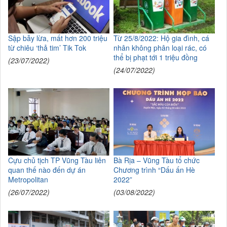
Sập bẫy lừa, mất hơn 200 triệu
Từ 25/8/2022: Hộ gia đình, cá
từ chiêu ‘thả tim’ Tik Tok
nhân không phân loại rác, có
thể bị phạt tới 1 triệu đồng
(23/07/2022)
(24/07/2022)
Cựu chủ tịch TP Vũng Tàu liên
Bà Rịa – Vũng Tàu tổ chức
quan thế nào đến dự án
Chương trình “Dấu ấn Hè
Metropolitan
2022”
(26/07/2022)
(03/08/2022)