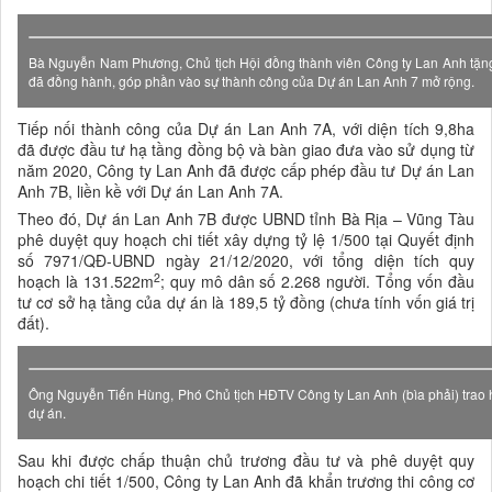
Bà Nguyễn Nam Phương, Chủ tịch Hội đồng thành viên Công ty Lan Anh tặng h
đã đồng hành, góp phần vào sự thành công của Dự án Lan Anh 7 mở rộng.
Tiếp nối thành công của Dự án Lan Anh 7A, với diện tích 9,8ha
đã được đầu tư hạ tầng đồng bộ và bàn giao đưa vào sử dụng từ
năm 2020, Công ty Lan Anh đã được cấp phép đầu tư Dự án Lan
Anh 7B, liền kề với Dự án Lan Anh 7A.
Theo đó, Dự án Lan Anh 7B được UBND tỉnh Bà Rịa – Vũng Tàu
phê duyệt quy hoạch chi tiết xây dựng tỷ lệ 1/500 tại Quyết định
số 7971/QĐ-UBND ngày 21/12/2020, với tổng diện tích quy
2
hoạch là 131.522m
; quy mô dân số 2.268 người. Tổng vốn đầu
tư cơ sở hạ tầng của dự án là 189,5 tỷ đồng (chưa tính vốn giá trị
đất).
Ông Nguyễn Tiến Hùng, Phó Chủ tịch HĐTV Công ty Lan Anh (bìa phải) trao hoa
dự án.
Sau khi được chấp thuận chủ trương đầu tư và phê duyệt quy
hoạch chi tiết 1/500, Công ty Lan Anh đã khẩn trương thi công cơ