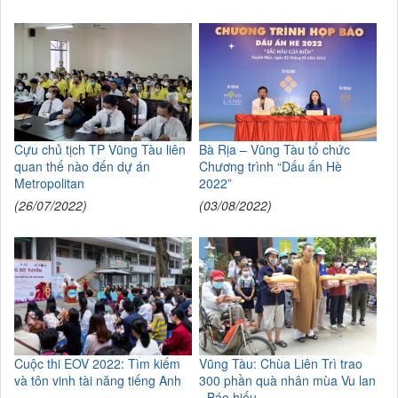
Cựu chủ tịch TP Vũng Tàu liên
Bà Rịa – Vũng Tàu tổ chức
quan thế nào đến dự án
Chương trình “Dấu ấn Hè
Metropolitan
2022”
(26/07/2022)
(03/08/2022)
Cuộc thi EOV 2022: Tìm kiếm
Vũng Tàu: Chùa Liên Trì trao
và tôn vinh tài năng tiếng Anh
300 phần quà nhân mùa Vu lan
- Báo hiếu