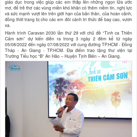
giáo dục trong việc giúp các em thắp lên những ngọn lửa ước
mơ, để trẻ thơ các vùng miền khó khăn có thêm niềm tin, nghị lực
và sức mạnh vượt lên trên giới hạn của bản thân, của hoàn cảnh,
đồng thời trang bị cho các em đôi cánh tri thức để bay cao, vươn
xa.
Hành trình Caravan 2030 lần thứ 29 với chủ đề “Tình ca Thiên
Cấm sơn” dự kiến diễn ra trong 3 ngày 2 đêm kể từ ngày
05/08/2022 đến ngày 07/08/2022 với cung đường TP.HCM - Đồng
Tháp - An Giang - TP.HCM. Địa điểm trao tặng thư viện tại
Trường Tiểu học “B” An Hảo – Huyện Tịnh Biên – An Giang.