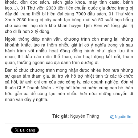
khoác, đèn đọc sách, sách giáo khoa, máy tính casio, bánh
kẹo…), 01 Thư viện 2030 tiên tiến chuẩn quốc gia được trang bị
đầy đủ trang thiết bị hiện đại cùng 7000 đầu sách, 01 Thư viện
Xanh 2030 trang bị cây xanh tạo bóng mát và 50 suất học bổng
cho các em học sinh khó khăn huyện Tịnh Biên với tổng giá trị
cho đi là hơn 2 tỷ đồng.
Ngoài thông điệp nhân văn, chương trình còn mang lại những
khoảnh khắc, tạo ra thêm nhiều giá trị có ý nghĩa trong và sau
hành trình với nhiều hoạt động đồng hành như: giao lưu âm
nhạc, thi đấu các môn thể thao, các hoạt động kết nối, tham
quan, thưởng ngoạn các địa danh trên đường đi.
Ban tổ chức chương trình mong nhận được nhiều hơn nữa những
sự quan tâm tham gia, tài trợ và hỗ trợ nhiệt tình từ các tổ chức
xã hội, từ anh chị em của các công ty, các doanh nghiệp, đơn vị
thuộc CLB Doanh Nhân - Hiệp hội trên cả nước cùng bạn bè thân
hữu gần xa để cùng tạo nên nhiều hơn nữa những chuyến đi
nhân văn đầy ý nghĩa.
Tác giả:
Nguyễn Thắng
Nguồn tin