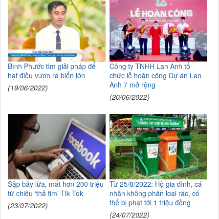
Bình Phước tìm giải pháp để
Công ty TNHH Lan Anh tổ
hạt điều vươn ra biển lớn
chức lễ hoàn công Dự án Lan
Anh 7 mở rộng
(19/06/2022)
(20/06/2022)
Sập bẫy lừa, mất hơn 200 triệu
Từ 25/8/2022: Hộ gia đình, cá
từ chiêu ‘thả tim’ Tik Tok
nhân không phân loại rác, có
thể bị phạt tới 1 triệu đồng
(23/07/2022)
(24/07/2022)