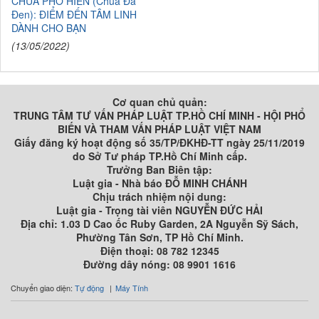
CHÙA PHỔ HIỀN (Chùa Đá
Đen): ĐIỂM ĐẾN TÂM LINH
DÀNH CHO BẠN
(13/05/2022)
Cơ quan chủ quản:
TRUNG TÂM TƯ VẤN PHÁP LUẬT TP.HỒ CHÍ MINH - HỘI PHỔ
BIẾN VÀ THAM VẤN PHÁP LUẬT VIỆT NAM
Giấy đăng ký hoạt động số 35/TP/ĐKHĐ-TT ngày 25/11/2019
do Sở Tư pháp TP.Hồ Chí Minh cấp.
Trưởng Ban Biên tập:
Luật gia - Nhà báo ĐỖ MINH CHÁNH
Chịu trách nhiệm nội dung:
Luật gia - Trọng tài viên NGUYỄN ĐỨC HẢI
Địa chỉ: 1.03 D Cao ốc Ruby Garden, 2A Nguyễn Sỹ Sách,
Phường Tân Sơn, TP Hồ Chí Minh.
Điện thoại: 08 782 12345
Đường dây nóng: 08 9901 1616
Chuyển giao diện:
Tự động
Máy Tính