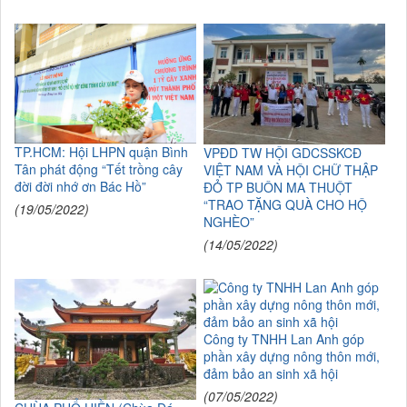
TP.HCM: Hội LHPN quận Bình
VPĐD TW HỘI GDCSSKCĐ
Tân phát động “Tết trồng cây
VIỆT NAM VÀ HỘI CHỮ THẬP
đời đời nhớ ơn Bác Hồ”
ĐỎ TP BUÔN MA THUỘT
“TRAO TẶNG QUÀ CHO HỘ
(19/05/2022)
NGHÈO”
(14/05/2022)
Công ty TNHH Lan Anh góp
phần xây dựng nông thôn mới,
đảm bảo an sinh xã hội
(07/05/2022)