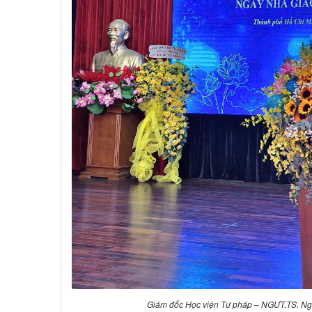
Giám đốc Học viện Tư pháp – NGƯT.TS. Ng