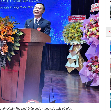
X
uyễn Xuân Thu phát biểu chúc mừng các thầy cô giáo