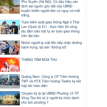
Phú Xuyên (Hà Nội): Có dấu hiệu xác
định sai nguồn gốc đất của UBND
huyện khiến người dân có nguy cơ mất
trắng.
Trạm kiểm soát giao thông Ngã 3 Thái
Lan (Quốc lộ 51) - thực hiện tốt công
tác đảm bảo trật tự an toàn giao thông
trên địa bàn
Nhóm người lạ mặt liên tiếp chặn đường
hành hung, tạt sơn "khủng bố"
THÁNG TÁM MÙA THU
Quảng Nam: Công ty CP Trầm Hương
TMT và HTX Trầm hương Tasiho ký kết
hợp tác toàn diện
Chuyện kỳ lạ tại UBND Phường 12 TP.
Vũng Tàu khi có 2 người ký chức danh
chủ tịch phường ?