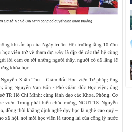
h Cơ sở TP. Hồ Chí Minh công bố quyết định khen thưởng
hông khí ấm áp của Ngày tri ân. Hội trường tầng 10 đón
 học viên trở về tham dự. Đây là dịp để các thế hệ cùng
gửi lời cảm ơn tới những người thầy, người cô đã lặng lẽ
 từng khóa học.
. Nguyễn Xuân Thu – Giám đốc Học viện Tư pháp; ông
n; ông Nguyễn Văn Bốn - Phó Giám đốc Học viện; ông
sở TP. Hồ Chí Minh; cùng lãnh đạo các Khoa, Phòng, Cơ
 học viên. Trong phát biểu chúc mừng, NGƯT.TS. Nguyễn
áo, đồng thời khẳng định nghề dạy học là nghề cao quý –
o xã hội, nơi mỗi học viên là tương lai của công lý nước