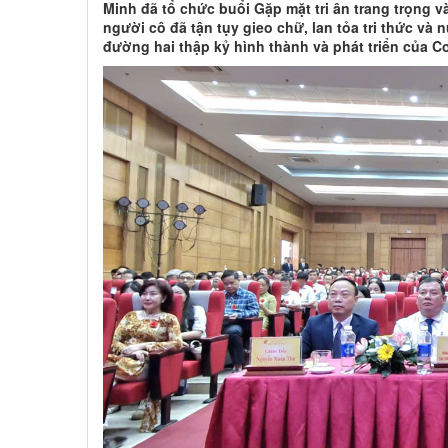
Minh đã tổ chức buổi Gặp mặt tri ân trang trọng v
người cô đã tận tụy gieo chữ, lan tỏa tri thức v
đường hai thập kỷ hình thành và phát triển của C