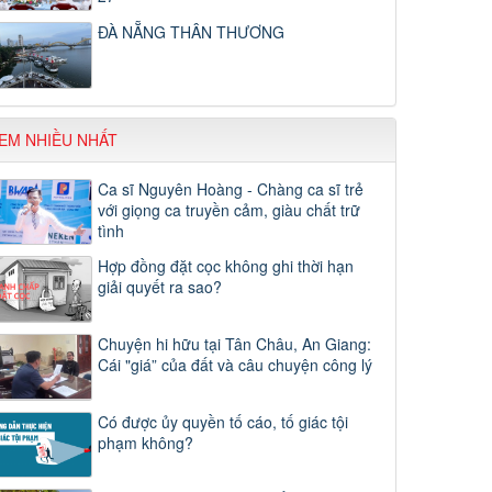
ĐÀ NẴNG THÂN THƯƠNG
EM NHIỀU NHẤT
Ca sĩ Nguyên Hoàng - Chàng ca sĩ trẻ
với giọng ca truyền cảm, giàu chất trữ
tình
Hợp đồng đặt cọc không ghi thời hạn
giải quyết ra sao?
Chuyện hi hữu tại Tân Châu, An Giang:
Cái "giá” của đất và câu chuyện công lý
Có được ủy quyền tố cáo, tố giác tội
phạm không?