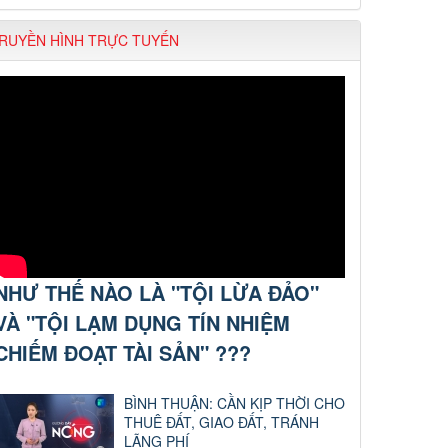
RUYỀN HÌNH TRỰC TUYẾN
NHƯ THẾ NÀO LÀ "TỘI LỪA ĐẢO"
VÀ "TỘI LẠM DỤNG TÍN NHIỆM
CHIẾM ĐOẠT TÀI SẢN" ???
BÌNH THUẬN: CẦN KỊP THỜI CHO
THUÊ ĐẤT, GIAO ĐẤT, TRÁNH
LÃNG PHÍ