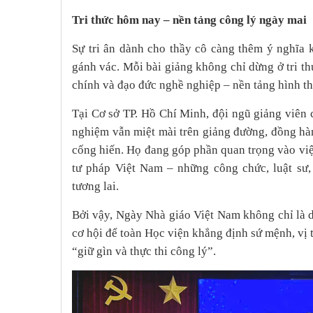
Tri thức hôm nay – nền tảng công lý ngày mai
Sự tri ân dành cho thầy cô càng thêm ý nghĩa
gánh vác. Mỗi bài giảng không chỉ dừng ở tri th
chính và đạo đức nghề nghiệp – nền tảng hình th
Tại Cơ sở TP. Hồ Chí Minh, đội ngũ giảng viên 
nghiệm vẫn miệt mài trên giảng đường, đồng hà
cống hiến. Họ đang góp phần quan trọng vào vi
tư pháp Việt Nam – những công chức, luật sư,
tương lai.
Bởi vậy, Ngày Nhà giáo Việt Nam không chỉ là d
cơ hội để toàn Học viện khẳng định sứ mệnh, vị 
“giữ gìn và thực thi công lý”.