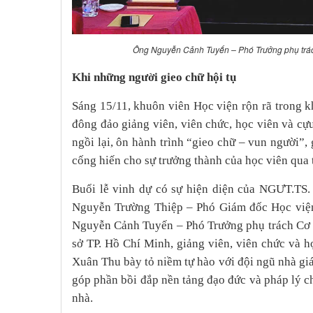
Ông Nguyễn Cảnh Tuyến – Phó Trưởng phụ trác
Khi những người gieo chữ hội tụ
Sáng 15/11, khuôn viên Học viện rộn rã trong k
đông đảo giảng viên, viên chức, học viên và cựu
ngồi lại, ôn hành trình “gieo chữ – vun người”, 
cống hiến cho sự trưởng thành của học viên qua
Buổi lễ vinh dự có sự hiện diện của NGƯT.TS
Nguyễn Trường Thiệp – Phó Giám đốc Học việ
Nguyễn Cảnh Tuyến – Phó Trưởng phụ trách Cơ 
sở TP. Hồ Chí Minh, giảng viên, viên chức và
Xuân Thu bày tỏ niềm tự hào với đội ngũ nhà gi
góp phần bồi đắp nền tảng đạo đức và pháp lý ch
nhà.