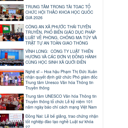
TRUNG TÂM TRONG TÀI TGAC TỔ
CHỨC HỘI THẢO KHOA HỌC QUỐC
GIA 2026
CÔNG AN XÃ PHƯỚC THÁI TUYÊN
TRUYỀN, PHỔ BIẾN GIÁO DỤC PHÁP
LUẬT VỀ PHÒNG, CHỐNG MA TÚY VÀ
TRẬT TỰ AN TOÀN GIAO THÔNG
VĨNH LONG: CÔNG TY LUẬT THIÊN
HƯƠNG VÀ CÁC ĐƠN VỊ ĐỒNG HÀNH
CÙNG HỌC SINH XÃ QUỚI ĐIỀN
Nghệ sĩ – Hoa hậu Phạm Thị Đức Xuân
nhận quyết định giữ chức Phó giám đốc
Trung tâm Unesco Văn hóa Thông tin
Truyền thông
Trung tâm UNESCO Văn hóa Thông tin
Truyền thông tổ chức Lễ kỷ niệm 101
năm ngày báo chí cách mạng Việt Nam
Đồng Nai: Lễ bế giảng, trao chứng nhận
tốt nghiệp đào tạo nghề Luật sư khóa
27