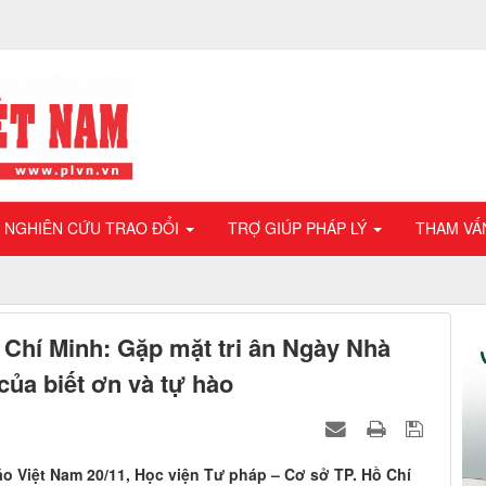
NGHIÊN CỨU TRAO ĐỔI
TRỢ GIÚP PHÁP LÝ
THAM VẤ
 Chí Minh: Gặp mặt tri ân Ngày Nhà
của biết ơn và tự hào
 Việt Nam 20/11, Học viện Tư pháp – Cơ sở TP. Hồ Chí