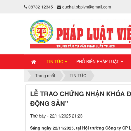
08782 12345
duchai.pbplvn@gmail.com
TIN TỨC
PHỔ BIẾN PHÁP LUẬT
Trang nhất
TIN TỨC
LỄ TRAO CHỨNG NHẬN KHÓA ĐÀO
ĐỘNG SẢN”
Thứ bảy - 22/11/2025 21:23
Sáng ngày 22/11/2025, tại Hội trường Công ty CP 