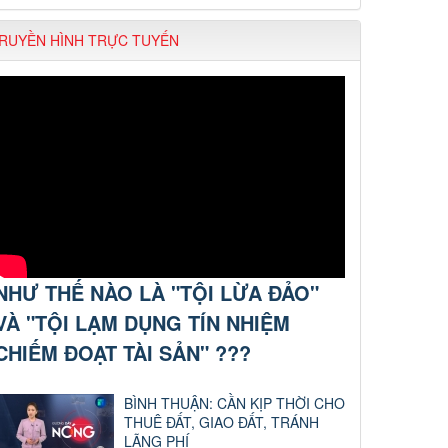
RUYỀN HÌNH TRỰC TUYẾN
NHƯ THẾ NÀO LÀ "TỘI LỪA ĐẢO"
VÀ "TỘI LẠM DỤNG TÍN NHIỆM
CHIẾM ĐOẠT TÀI SẢN" ???
BÌNH THUẬN: CẦN KỊP THỜI CHO
THUÊ ĐẤT, GIAO ĐẤT, TRÁNH
LÃNG PHÍ