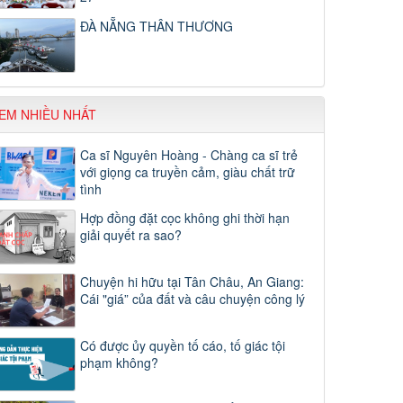
ĐÀ NẴNG THÂN THƯƠNG
EM NHIỀU NHẤT
Ca sĩ Nguyên Hoàng - Chàng ca sĩ trẻ
với giọng ca truyền cảm, giàu chất trữ
tình
Hợp đồng đặt cọc không ghi thời hạn
giải quyết ra sao?
Chuyện hi hữu tại Tân Châu, An Giang:
Cái "giá” của đất và câu chuyện công lý
Có được ủy quyền tố cáo, tố giác tội
phạm không?