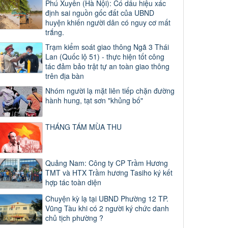
Phú Xuyên (Hà Nội): Có dấu hiệu xác
định sai nguồn gốc đất của UBND
huyện khiến người dân có nguy cơ mất
trắng.
Trạm kiểm soát giao thông Ngã 3 Thái
Lan (Quốc lộ 51) - thực hiện tốt công
tác đảm bảo trật tự an toàn giao thông
trên địa bàn
Nhóm người lạ mặt liên tiếp chặn đường
hành hung, tạt sơn "khủng bố"
THÁNG TÁM MÙA THU
Quảng Nam: Công ty CP Trầm Hương
TMT và HTX Trầm hương Tasiho ký kết
hợp tác toàn diện
Chuyện kỳ lạ tại UBND Phường 12 TP.
Vũng Tàu khi có 2 người ký chức danh
chủ tịch phường ?