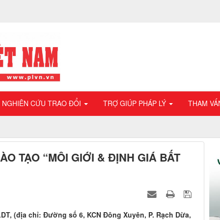
NGHIÊN CỨU TRAO ĐỔI
TRỢ GIÚP PHÁP LÝ
THAM VẤ
 TẠO “MÔI GIỚI & ĐỊNH GIÁ BẤT
LDT, (địa chỉ: Đường số 6, KCN Đông Xuyên, P. Rạch Dừa,