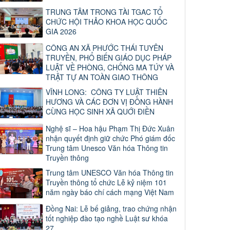
TRUNG TÂM TRONG TÀI TGAC TỔ
CHỨC HỘI THẢO KHOA HỌC QUỐC
GIA 2026
CÔNG AN XÃ PHƯỚC THÁI TUYÊN
TRUYỀN, PHỔ BIẾN GIÁO DỤC PHÁP
LUẬT VỀ PHÒNG, CHỐNG MA TÚY VÀ
TRẬT TỰ AN TOÀN GIAO THÔNG
VĨNH LONG: CÔNG TY LUẬT THIÊN
HƯƠNG VÀ CÁC ĐƠN VỊ ĐỒNG HÀNH
CÙNG HỌC SINH XÃ QUỚI ĐIỀN
Nghệ sĩ – Hoa hậu Phạm Thị Đức Xuân
nhận quyết định giữ chức Phó giám đốc
Trung tâm Unesco Văn hóa Thông tin
Truyền thông
Trung tâm UNESCO Văn hóa Thông tin
Truyền thông tổ chức Lễ kỷ niệm 101
năm ngày báo chí cách mạng Việt Nam
Đồng Nai: Lễ bế giảng, trao chứng nhận
tốt nghiệp đào tạo nghề Luật sư khóa
27