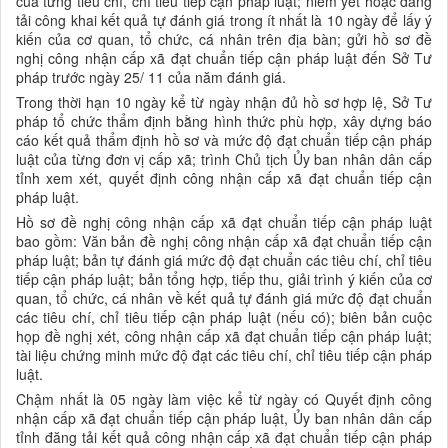
của từng tiêu chí, chỉ tiêu tiếp cận pháp luật; niêm yết hoặc đăng
tải công khai kết quả tự đánh giá trong ít nhất là 10 ngày để lấy ý
kiến của cơ quan, tổ chức, cá nhân trên địa bàn; gửi hồ sơ đề
nghị công nhận cấp xã đạt chuẩn tiếp cận pháp luật đến Sở Tư
pháp trước ngày 25/ 11 của năm đánh giá.
Trong thời hạn 10 ngày kể từ ngày nhận đủ hồ sơ hợp lệ, Sở Tư
pháp tổ chức thẩm định bằng hình thức phù hợp, xây dựng báo
cáo kết quả thẩm định hồ sơ và mức độ đạt chuẩn tiếp cận pháp
luật của từng đơn vị cấp xã; trình Chủ tịch Ủy ban nhân dân cấp
tỉnh xem xét, quyết định công nhận cấp xã đạt chuẩn tiếp cận
pháp luật.
Hồ sơ đề nghị công nhận cấp xã đạt chuẩn tiếp cận pháp luật
bao gồm: Văn bản đề nghị công nhận cấp xã đạt chuẩn tiếp cận
pháp luật; bản tự đánh giá mức độ đạt chuẩn các tiêu chí, chỉ tiêu
tiếp cận pháp luật; bản tổng hợp, tiếp thu, giải trình ý kiến của cơ
quan, tổ chức, cá nhân về kết quả tự đánh giá mức độ đạt chuẩn
các tiêu chí, chỉ tiêu tiếp cận pháp luật (nếu có); biên bản cuộc
họp đề nghị xét, công nhận cấp xã đạt chuẩn tiếp cận pháp luật;
tài liệu chứng minh mức độ đạt các tiêu chí, chỉ tiêu tiếp cận pháp
luật.
Chậm nhất là 05 ngày làm việc kể từ ngày có Quyết định công
nhận cấp xã đạt chuẩn tiếp cận pháp luật, Ủy ban nhân dân cấp
tỉnh đăng tải kết quả công nhận cấp xã đạt chuẩn tiếp cận pháp