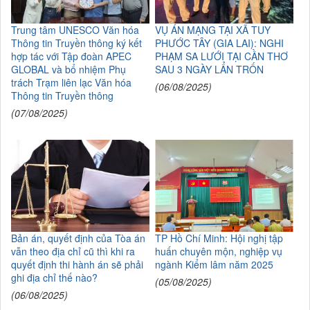
Trung tâm UNESCO Văn hóa
VỤ ÁN MẠNG TẠI XÃ TUY
Thông tin Truyền thông ký kết
PHƯỚC TÂY (GIA LAI): NGHI
hợp tác với Tập đoàn APEC
PHẠM SA LƯỚI TẠI CẦN THƠ
GLOBAL và bổ nhiệm Phụ
SAU 3 NGÀY LẨN TRỐN
trách Trạm liên lạc Văn hóa
(06/08/2025)
Thông tin Truyền thông
(07/08/2025)
Bản án, quyết định của Tòa án
TP Hồ Chí Minh: Hội nghị tập
vẫn theo địa chỉ cũ thì khi ra
huấn chuyên mộn, nghiệp vụ
quyết định thi hành án sẽ phải
ngành Kiểm lâm năm 2025
ghi địa chỉ thế nào?
(05/08/2025)
(06/08/2025)