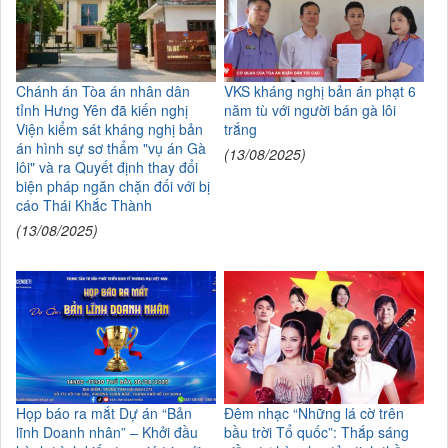
Chánh án Tòa án nhân dân
VKS kháng nghị bản án phạt 6
tỉnh Hưng Yên đã kiến nghị
năm tù với người bán gà lôi
Viện kiểm sát kháng nghị bản
trắng
án hình sự sơ thẩm "vụ án Gà
(13/08/2025)
lôi" và ra Quyết định thay đổi
biện pháp ngăn chặn đối với bị
cáo Thái Khắc Thành
(13/08/2025)
Họp báo ra mắt Dự án “Bản
Đêm nhạc “Những lá cờ trên
lĩnh Doanh nhân” – Khởi đầu
bầu trời Tổ quốc”: Thắp sáng