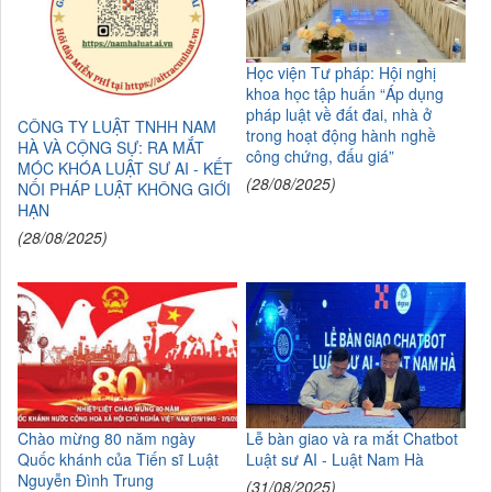
Học viện Tư pháp: Hội nghị
khoa học tập huấn “Áp dụng
pháp luật về đất đai, nhà ở
CÔNG TY LUẬT TNHH NAM
trong hoạt động hành nghề
HÀ VÀ CỘNG SỰ: RA MẮT
công chứng, đấu giá”
MÓC KHÓA LUẬT SƯ AI - KẾT
(28/08/2025)
NỐI PHÁP LUẬT KHÔNG GIỚI
HẠN
(28/08/2025)
Chào mừng 80 năm ngày
Lễ bàn giao và ra mắt Chatbot
Quốc khánh của Tiến sĩ Luật
Luật sư AI - Luật Nam Hà
Nguyễn Đình Trung
(31/08/2025)