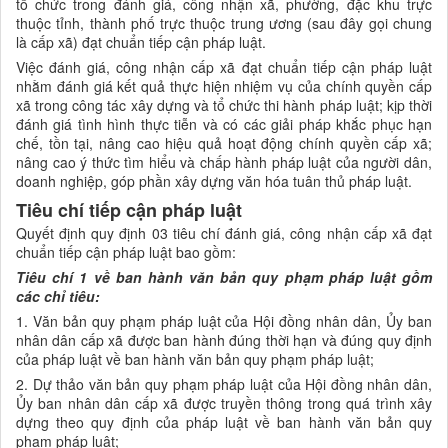
tổ chức trong đánh giá, công nhận xã, phường, đặc khu trực
thuộc tỉnh, thành phố trực thuộc trung ương (sau đây gọi chung
là cấp xã) đạt chuẩn tiếp cận pháp luật.
Việc đánh giá, công nhận cấp xã đạt chuẩn tiếp cận pháp luật
nhằm đánh giá kết quả thực hiện nhiệm vụ của chính quyền cấp
xã trong công tác xây dựng và tổ chức thi hành pháp luật; kịp thời
đánh giá tình hình thực tiễn và có các giải pháp khắc phục hạn
chế, tồn tại, nâng cao hiệu quả hoạt động chính quyền cấp xã;
nâng cao ý thức tìm hiểu và chấp hành pháp luật của người dân,
doanh nghiệp, góp phần xây dựng văn hóa tuân thủ pháp luật.
Tiêu chí tiếp cận pháp luật
Quyết định quy định 03 tiêu chí đánh giá, công nhận cấp xã đạt
chuẩn tiếp cận pháp luật bao gồm:
Tiêu chí 1 về
b
an hành văn bản quy phạm pháp luật gồm
các chỉ tiêu:
1. Văn bản quy phạm pháp luật của Hội đồng nhân dân, Ủy ban
nhân dân cấp xã được ban hành đúng thời hạn và đúng quy định
của pháp luật về ban hành văn bản quy phạm pháp luật;
2. Dự thảo văn bản quy phạm pháp luật của Hội đồng nhân dân,
Ủy ban nhân dân cấp xã được truyền thông trong quá trình xây
dựng theo quy định của pháp luật về ban hành văn bản quy
phạm pháp luật;