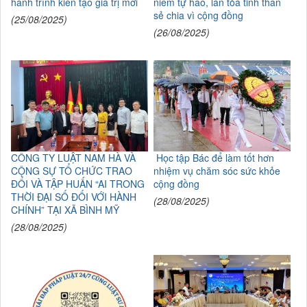
hành trình kiến tạo giá trị mới
niềm tự hào, lan tỏa tinh thần
sẻ chia vì cộng đồng
(25/08/2025)
(26/08/2025)
CÔNG TY LUẬT NAM HÀ VÀ
Học tập Bác để làm tốt hơn
CỘNG SỰ TỔ CHỨC TRAO
nhiệm vụ chăm sóc sức khỏe
ĐỔI VÀ TẬP HUẤN “AI TRONG
cộng đồng
THỜI ĐẠI SỐ ĐỐI VỚI HÀNH
(28/08/2025)
CHÍNH” TẠI XÃ BÌNH MỸ
(28/08/2025)