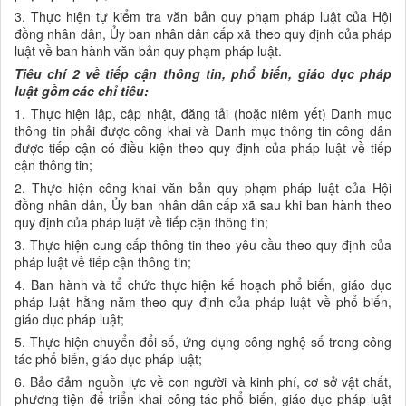
3. Thực hiện tự kiểm tra văn bản quy phạm pháp luật của Hội
đồng nhân dân, Ủy ban nhân dân cấp xã theo quy định của pháp
luật về ban hành văn bản quy phạm pháp luật.
Tiêu chí 2 về
t
iếp cận thông tin, phổ biến, giáo dục pháp
luật gồm các chỉ tiêu:
1. Thực hiện lập, cập nhật, đăng tải (hoặc niêm yết) Danh mục
thông tin phải được công khai và Danh mục thông tin công dân
được tiếp cận có điều kiện theo quy định của pháp luật về tiếp
cận thông tin;
2. Thực hiện công khai văn bản quy phạm pháp luật của Hội
đồng nhân dân, Ủy ban nhân dân cấp xã sau khi ban hành theo
quy định của pháp luật về tiếp cận thông tin;
3. Thực hiện cung cấp thông tin theo yêu cầu theo quy định của
pháp luật về tiếp cận thông tin;
4. Ban hành và tổ chức thực hiện kế hoạch phổ biến, giáo dục
pháp luật hằng năm theo quy định của pháp luật về phổ biến,
giáo dục pháp luật;
5. Thực hiện chuyển đổi số, ứng dụng công nghệ số trong công
tác phổ biến, giáo dục pháp luật;
6. Bảo đảm nguồn lực về con người và kinh phí, cơ sở vật chất,
phương tiện để triển khai công tác phổ biến, giáo dục pháp luật