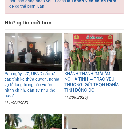
Bạn cần đăng nhập với tư cách là
Thành viên chính thức
để có thể bình luận
Những tin mới hơn
Sau ngày 1/7, UBND cấp xã,
KHÁNH THÀNH “MÁI ẤM
cấp tỉnh kế thừa quyền, nghĩa
NGHĨA TÌNH” – TRAO YÊU
vụ tố tụng trong các vụ án
THƯƠNG, GỬI TRỌN NGHĨA
hành chính, dân sự như thế
TÌNH ĐỒNG ĐỘI
nào?
(13/08/2025)
(11/08/2025)