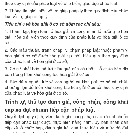
theo quy định của pháp luật về phổ biến, giáo dục pháp luật;
7. Thông tin, giới thiệu về trợ giúp pháp lý theo quy định của pháp
luật về trợ giúp pháp lý.
Tiêu chí 3 về
h
òa giải ở cơ sở gồm các chỉ tiêu:
1. Thành lập, kiện toàn tổ hòa giải và công nhận tổ trưởng tổ hòa
giải, hòa giải viên theo quy định của pháp luật về hòa giải ở cơ
sở;
2. Các mâu thuẫn, tranh chấp, vi phạm pháp luật thuộc phạm vi
hòa giải ở cơ sở được hòa giải kịp thời, hiệu quả theo quy định
của pháp luật về hòa giải ở cơ sở;
3. Có sự phối hợp, hỗ trợ hiệu quả của cá nhân, tổ chức trên địa
bàn trong triển khai công tác hòa giải ở cơ sở;
4. Bảo đảm nguồn lực về con người và kinh phí, cơ sở vật chất,
phương tiện để triển khai công tác hòa giải ở cơ sở theo quy định
của pháp luật về hòa giải ở cơ sở.
Trình tự, thủ tục đánh giá, công nhận, công khai
cấp xã đạt chuẩn tiếp cận pháp luật
Quyết định quy định, việc đánh giá, công nhận cấp xã đạt chuẩn
tiếp cận pháp luật được thực hiện hằng năm. Ủy ban nhân dân
cấp xã tổ chức họp, đánh giá kết quả thực hiện và mức độ đạt