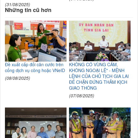
(31/08/2025)
Những tin cũ hơn
Đề xuất cấp đổi căn cước trên
KHÔNG CÓ VÙNG CẤM,
cổng dịch vụ công hoặc VNeID
KHÔNG NGOẠI LỆ" - MỆNH
LỆNH CỦA CHỦ TỊCH GIA LAI
(08/08/2025)
ĐỂ CHẶN ĐỨNG THẢM KỊCH
GIAO THÔNG
(07/08/2025)