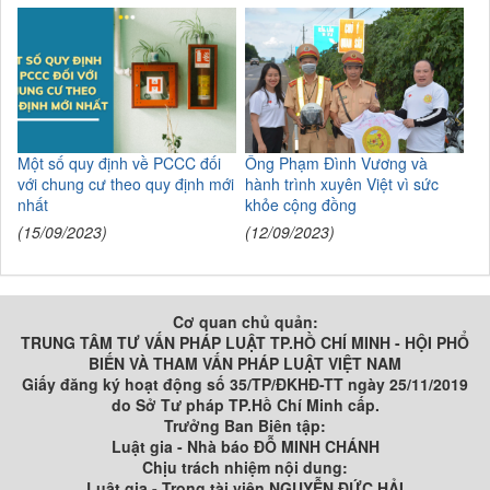
Một số quy định về PCCC đối
Ông Phạm Đình Vương và
với chung cư theo quy định mới
hành trình xuyên Việt vì sức
nhất
khỏe cộng đồng
(15/09/2023)
(12/09/2023)
Cơ quan chủ quản:
TRUNG TÂM TƯ VẤN PHÁP LUẬT TP.HỒ CHÍ MINH - HỘI PHỔ
BIẾN VÀ THAM VẤN PHÁP LUẬT VIỆT NAM
Giấy đăng ký hoạt động số 35/TP/ĐKHĐ-TT ngày 25/11/2019
do Sở Tư pháp TP.Hồ Chí Minh cấp.
Trưởng Ban Biên tập:
Luật gia - Nhà báo ĐỖ MINH CHÁNH
Chịu trách nhiệm nội dung:
Luật gia - Trọng tài viên NGUYỄN ĐỨC HẢI