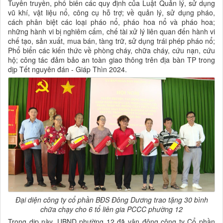
Tuyên truyền, phổ biến các quy định của Luật Quản lý, sử dụng
vũ khí, vật liệu nổ, công cụ hỗ trợ; về quản lý, sử dụng pháo,
cách phân biệt các loại pháo nổ, pháo hoa nổ và pháo hoa;
những hành vi bị nghiêm cấm, chế tài xử lý liên quan đến hành vi
chế tạo, sản xuất, mua bán, tàng trữ, sử dụng trái phép pháo nổ;
Phổ biển các kiến thức về phòng cháy, chữa cháy, cứu nạn, cứu
hộ; công tác đảm bảo an toàn giao thông trên địa bàn TP trong
dịp Tết nguyên đán - Giáp Thìn 2024.
Đại diện công ty cổ phần BĐS Đông Dương trao tặng 30 bình
chữa chạy cho 6 tổ liên gia PCCC phường 12
Trong dịp này, UBND phường 12 đã vận động công ty Cổ phần