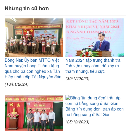
Những tin cũ hơn
Đồng Nai: Ủy ban MTTQ Việt
Năm 2024 tập trung thanh tra
Nam huyện Long Thành tặng
lĩnh vực nhạy cảm, dễ xảy ra
quà cho bà con nghèo xã Tân
tham nhũng, tiêu cực
Hiệp nhân dịp Tết Nguyên đán
(30/12/2023)
(18/01/2024)
Băng 'tín dụng đen' trấn áp con
nợ bằng súng ở Sài Gòn
(25/12/2023)