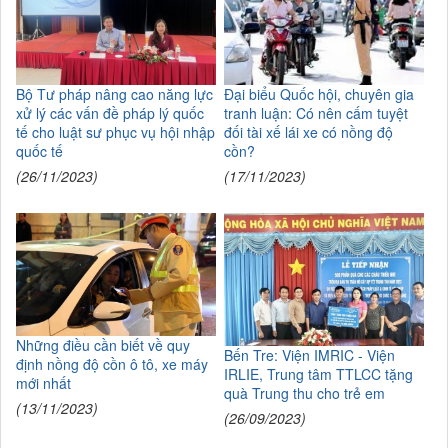
Bộ Tư pháp nâng cao năng lực
Đại biểu Quốc hội, chuyên gia
xử lý các vấn đề pháp lý quốc
tranh luận: Có nên cấm tuyệt
tế cho luật sư phục vụ hội nhập
đối tài xế lái xe có nồng độ
quốc tế
cồn?
(26/11/2023)
(17/11/2023)
Những điều cần biết về quy
Bến Tre: Viện IMRIC - Viện
định nồng độ cồn ô tô, xe máy
IRLIE, Trung tâm TTLCC tặng
mới nhất
quà Trung thu cho trẻ em
(13/11/2023)
(26/09/2023)