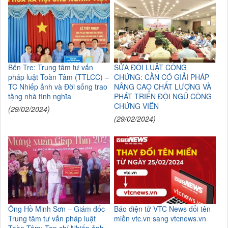
Bến Tre: Trung tâm tư vấn
SỬA ĐỔI LUẬT CÔNG
pháp luật Toàn Tâm (TTLCC) –
CHỨNG: CẦN CÓ GIẢI PHÁP
TC Nhiếp ảnh và Đời sống trao
NÂNG CAO CHẤT LƯỢNG VÀ
tặng nhà tình nghĩa
PHÁT TRIỂN ĐỘI NGŨ CÔNG
CHỨNG VIÊN
(29/02/2024)
(29/02/2024)
Ông Hồ Minh Sơn – Giám đốc
Báo điện tử VTC News đổi tên
Trung tâm tư vấn pháp luật
miền vtc.vn sang vtcnews.vn