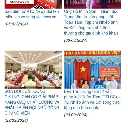
Báo điện tử VTC News đổi tên
Ông Hồ Minh Sơn – Giám đốc
miền vtc.vn sang vtcnews.vn
Trung tâm tư vấn pháp luật
Toàn Tâm; Tạp chí Nhiếp ảnh
(05/03/2024)
và Đời sống trao nhà tình
thương cho gia đình khó khăn
(03/03/2024)
SỬA ĐỔI LUẬT CÔNG
Bến Tre: Trung tâm tư vấn
CHỨNG: CẦN CÓ GIẢI PHÁP
pháp luật Toàn Tâm (TTLCC) –
NÂNG CAO CHẤT LƯỢNG VÀ
TC Nhiếp ảnh và Đời sống trao
PHÁT TRIỂN ĐỘI NGŨ CÔNG
tặng nhà tình nghĩa
CHỨNG VIÊN
(29/02/2024)
(29/02/2024)