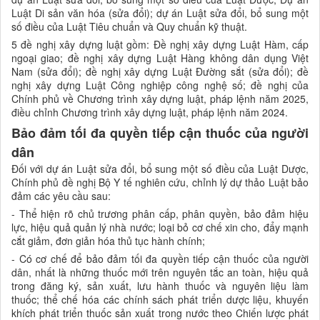
Luật Di sản văn hóa (sửa đổi); dự án Luật sửa đổi, bổ sung một
số điều của Luật Tiêu chuẩn và Quy chuẩn kỹ thuật.
5 đề nghị xây dựng luật gồm: Đề nghị xây dựng Luật Hàm, cấp
ngoại giao; đề nghị xây dựng Luật Hàng không dân dụng Việt
Nam (sửa đổi); đề nghị xây dựng Luật Đường sắt (sửa đổi); đề
nghị xây dựng Luật Công nghiệp công nghệ số; đề nghị của
Chính phủ về Chương trình xây dựng luật, pháp lệnh năm 2025,
điều chỉnh Chương trình xây dựng luật, pháp lệnh năm 2024.
Bảo đảm tối đa quyền tiếp cận thuốc của người
dân
Đối với dự án Luật sửa đổi, bổ sung một số điều của Luật Dược,
Chính phủ đề nghị Bộ Y tế nghiên cứu, chỉnh lý dự thảo Luật bảo
đảm các yêu cầu sau:
- Thể hiện rõ chủ trương phân cấp, phân quyền, bảo đảm hiệu
lực, hiệu quả quản lý nhà nước; loại bỏ cơ chế xin cho, đẩy mạnh
cắt giảm, đơn giản hóa thủ tục hành chính;
- Có cơ chế để bảo đảm tối đa quyền tiếp cận thuốc của người
dân, nhất là những thuốc mới trên nguyên tắc an toàn, hiệu quả
trong đăng ký, sản xuất, lưu hành thuốc và nguyên liệu làm
thuốc; thể chế hóa các chính sách phát triển dược liệu, khuyến
khích phát triển thuốc sản xuất trong nước theo Chiến lược phát