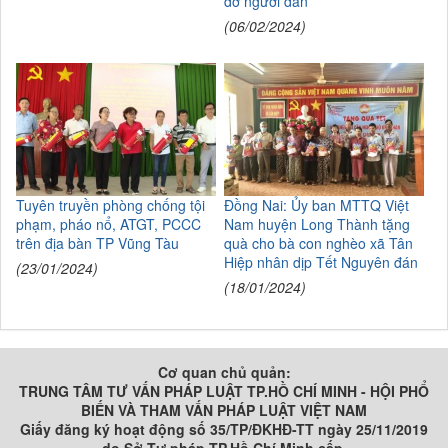
đỡ người dân
(06/02/2024)
Tuyên truyền phòng chống tội
Đồng Nai: Ủy ban MTTQ Việt
phạm, pháo nổ, ATGT, PCCC
Nam huyện Long Thành tặng
trên địa bàn TP Vũng Tàu
quà cho bà con nghèo xã Tân
Hiệp nhân dịp Tết Nguyên đán
(23/01/2024)
(18/01/2024)
Cơ quan chủ quản:
TRUNG TÂM TƯ VẤN PHÁP LUẬT TP.HỒ CHÍ MINH - HỘI PHỔ
BIẾN VÀ THAM VẤN PHÁP LUẬT VIỆT NAM
Giấy đăng ký hoạt động số 35/TP/ĐKHĐ-TT ngày 25/11/2019
do Sở Tư pháp TP.Hồ Chí Minh cấp.