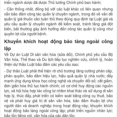
triển ngành dược đã được Thủ tướng Chính phủ ban hành;
- Cần thống nhất, đồng bộ với các luật khác có liên quan nhưng
vẫn bảo đảm công tác quản lý chuyên ngành, trong đó về vấn đề
quản lý giá thuốc cần tuân thủ theo đúng quy định tại Luật giá và
yêu cầu quản lý chuyên ngành để kiểm soát, tránh tăng giá đột
biến, bất thường gây ảnh hưởng đến công tác quản lý cũng như
quyền lợi của người bệnh.
Khuyến khích hoạt động bảo tàng ngoài công
lập
Về Dự án Luật Di sản văn hóa (sửa đổi), Chính phủ yêu cầu Bộ
Văn hóa, Thể thao và Du lịch tiếp tục nghiên cứu, chỉnh lý, hoàn
thiện dự thảo Luật bảo đảm các yêu cầu sau:
- Dự thảo Luật phải thể hiện rõ chủ trương tăng cường phân cấp,
phân quyền, bảo đảm hiệu lực, hiệu quả quản lý nhà nước; đẩy
mạnh ứng dụng khoa học công nghệ và chuyển đổi số; cắt giảm,
đơn giản hóa thủ tục hành chính; có cơ chế huy động các nguồn
lực, xã hội hóa hợp tác công tư nhằm khai thác và sử dụng di sản
hợp lý, thúc đẩy, phát triển có kiểm soát bằng công cụ thuế, bảo
vệ và phát huy giá trị di sản văn hóa, bảo đảm thuận lợi cho
người dân và doanh nghiệp trong hoạt động này; khuyến khích
hoạt động bảo tàng ngoài công lập; phát triển nguồn nhân lực;
bảo tồn tiếng nói, văn hóa của các dân tộc;