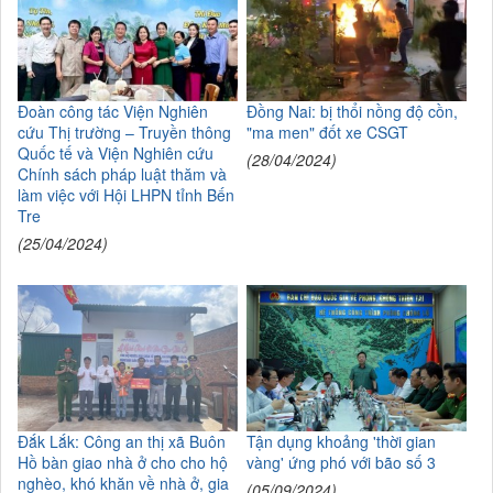
Đoàn công tác Viện Nghiên
Đồng Nai: bị thổi nồng độ cồn,
cứu Thị trường – Truyền thông
"ma men" đốt xe CSGT
Quốc tế và Viện Nghiên cứu
(28/04/2024)
Chính sách pháp luật thăm và
làm việc với Hội LHPN tỉnh Bến
Tre
(25/04/2024)
Đắk Lắk: Công an thị xã Buôn
Tận dụng khoảng 'thời gian
Hồ bàn giao nhà ở cho cho hộ
vàng' ứng phó với bão số 3
nghèo, khó khăn về nhà ở, gia
(05/09/2024)