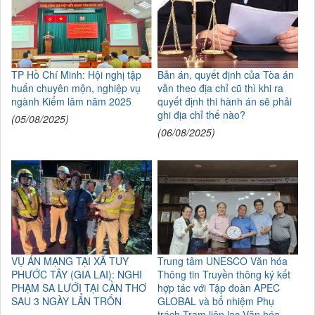
TP Hồ Chí Minh: Hội nghị tập
Bản án, quyết định của Tòa án
huấn chuyên mộn, nghiệp vụ
vẫn theo địa chỉ cũ thì khi ra
ngành Kiểm lâm năm 2025
quyết định thi hành án sẽ phải
ghi địa chỉ thế nào?
(05/08/2025)
(06/08/2025)
VỤ ÁN MẠNG TẠI XÃ TUY
Trung tâm UNESCO Văn hóa
PHƯỚC TÂY (GIA LAI): NGHI
Thông tin Truyền thông ký kết
PHẠM SA LƯỚI TẠI CẦN THƠ
hợp tác với Tập đoàn APEC
SAU 3 NGÀY LẨN TRỐN
GLOBAL và bổ nhiệm Phụ
trách Trạm liên lạc Văn hóa