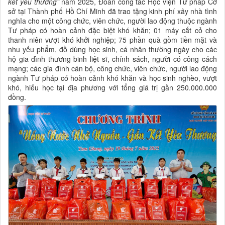
kết yêu thương”
năm 2025, Đoàn công tác Học viện Tư pháp Cơ
sở tại Thành phố Hồ Chí Minh đã trao tặng kinh phí xây nhà tình
nghĩa cho một công chức, viên chức, người lao động thuộc ngành
Tư pháp có hoàn cảnh đặc biệt khó khăn; 01 máy cắt cỏ cho
thanh niên vượt khó khởi nghiệp; 75 phần quà gồm tiền mặt và
nhu yếu phẩm, đồ dùng học sinh, cá nhân thường ngày cho các
hộ gia đình thương binh liệt sĩ, chính sách, người có công cách
mạng; các gia đình cán bộ, công chức, viên chức, người lao động
ngành Tư pháp có hoàn cảnh khó khăn và học sinh nghèo, vượt
khó, hiếu học tại địa phương với tổng giá trị gần 250.000.000
đồng.