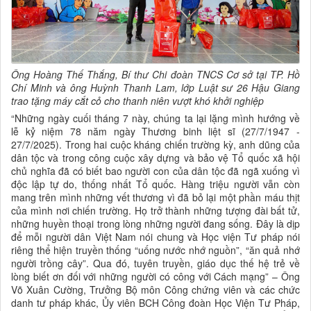
Ông Hoàng Thế Thắng, Bí thư Chi đoàn TNCS Cơ sở tại TP. Hồ
Chí Minh và ông Huỳnh Thanh Lam, lớp Luật sư 26 Hậu Giang
trao tặng máy cắt cỏ cho thanh niên vượt khó khởi nghiệp
“Những ngày cuối tháng 7 này, chúng ta lại lặng mình hướng về
lễ kỷ niệm 78 năm ngày Thương binh liệt sĩ (27/7/1947 -
27/7/2025). Trong hai cuộc kháng chiến trường kỳ, anh dũng của
dân tộc và trong công cuộc xây dựng và bảo vệ Tổ quốc xã hội
chủ nghĩa đã có biết bao người con của dân tộc đã ngã xuống vì
độc lập tự do, thống nhất Tổ quốc. Hàng triệu người vẫn còn
mang trên mình những vết thương vì đã bỏ lại một phần máu thịt
của mình nơi chiến trường. Họ trở thành những tượng đài bất tử,
những huyền thoại trong lòng những người đang sống. Đây là dịp
để mỗi người dân Việt Nam nói chung và Học viện Tư pháp nói
riêng thể hiện truyền thống “uống nước nhớ nguồn”, “ăn quả nhớ
người trồng cây”. Qua đó, tuyên truyền, giáo dục thế hệ trẻ về
lòng biết ơn đối với những người có công với Cách mạng” – Ông
Võ Xuân Cường, Trưởng Bộ môn Công chứng viên và các chức
danh tư pháp khác, Ủy viên BCH Công đoàn Học Viện Tư Pháp,