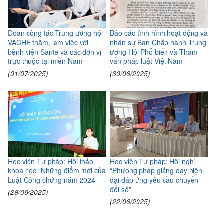
Đoàn công tác Trung ương hội
Báo cáo tình hình hoạt động và
VACHE thăm, làm việc với
nhân sự Ban Chấp hành Trung
bệnh viện Sante và các đơn vị
ương Hội Phổ biến và Tham
trực thuộc tại miền Nam
vấn pháp luật Việt Nam
(01/07/2025)
(30/06/2025)
Học viện Tư pháp: Hội thảo
Hoc viện Tư pháp: Hội nghị
khoa học “Những điểm mới của
“Phương pháp giảng dạy hiện
Luật Công chứng năm 2024”
đại đáp ứng yêu cầu chuyển
đổi số”
(29/06/2025)
(22/06/2025)