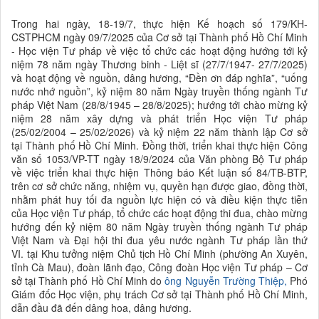
Trong hai ngày, 18-19/7, thực hiện Kế hoạch số 179/KH-
CSTPHCM ngày 09/7/2025 của Cơ sở tại Thành phố Hồ Chí Minh
- Học viện Tư pháp về việc tổ chức các hoạt động hướng tới kỷ
niệm 78 năm ngày Thương binh - Liệt sĩ (27/7/1947- 27/7/2025)
và hoạt động về nguồn, dâng hương, “Đền ơn đáp nghĩa”, “uống
nước nhớ nguồn”, kỷ niệm 80 năm Ngày truyền thống ngành Tư
pháp Việt Nam (28/8/1945 – 28/8/2025); hướng tới chào mừng kỷ
niệm 28 năm xây dựng và phát triển Học viện Tư pháp
(25/02/2004 – 25/02/2026) và kỷ niệm 22 năm thành lập Cơ sở
tại Thành phố Hồ Chí Minh. Đồng thời, triển khai thực hiện Công
văn số 1053/VP-TT ngày 18/9/2024 của Văn phòng Bộ Tư pháp
về việc triển khai thực hiện Thông báo Kết luận số 84/TB-BTP,
trên cơ sở chức năng, nhiệm vụ, quyền hạn được giao, đồng thời,
nhằm phát huy tối đa nguồn lực hiện có và điều kiện thực tiễn
của Học viện Tư pháp, tổ chức các hoạt động thi đua, chào mừng
hướng đến kỷ niệm 80 năm Ngày truyền thống ngành Tư pháp
Việt Nam và Đại hội thi đua yêu nước ngành Tư pháp lần thứ
VI. tại Khu tưởng niệm Chủ tịch Hồ Chí Minh (phường An Xuyên,
tỉnh Cà Mau), đoàn lãnh đạo, Công đoàn Học viện Tư pháp – Cơ
sở tại Thành phố Hồ Chí Minh do
ông Nguyễn Trường Thiệp,
Phó
Giám đốc Học viện, phụ trách Cơ sở tại Thành phố Hồ Chí Minh,
dẫn đầu đã đến dâng hoa, dâng hương.