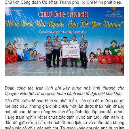
Chủ tịch Công đoàn Cơ sở tại Thành phố Hồ Chí Minh phát biểu.
Đoàn công tác trao kinh phí xây dựng nhà tình thương cho
Chuyên viên Sở Tư pháp có hoàn cảnh kinh tế đặc biệt khó khăn
Dẫu đất nước đã hòa bình và phát triển, vẫn còn đó những người
mẹ bạc đầu, những gia đình chưa một lần được thắp nén nhang
nơi mộ con đã anh dũng hy sinh để giành độc lập cho đất nước.
Hàng trăm nghìn liệt sĩ chưa xác định được tên tuổi, vẫn nằm lại
đâu đó giữa rừng sâu, đá núi. Nhưng lịch sử và nhân dân không
quên các cô chú, các anh chị. Tổ quốc khắc ghi các anh hùng liệt