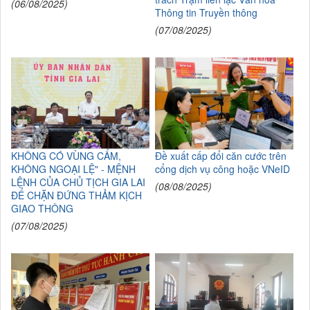
(06/08/2025)
Thông tin Truyền thông
(07/08/2025)
KHÔNG CÓ VÙNG CẤM,
Đề xuất cấp đổi căn cước trên
KHÔNG NGOẠI LỆ" - MỆNH
cổng dịch vụ công hoặc VNeID
LỆNH CỦA CHỦ TỊCH GIA LAI
(08/08/2025)
ĐỂ CHẶN ĐỨNG THẢM KỊCH
GIAO THÔNG
(07/08/2025)