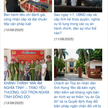
Ban hành tiêu chí đánh giá,
Sau ngày 1/7, UBND cấp xã,
công nhận cấp xã đạt chuẩn
cấp tỉnh kế thừa quyền, nghĩa
tiếp cận pháp luật
vụ tố tụng trong các vụ án
hành chính, dân sự như thế
(10/08/2025)
nào?
(11/08/2025)
KHÁNH THÀNH “MÁI ẤM
Chánh án Tòa án nhân dân
NGHĨA TÌNH” – TRAO YÊU
tỉnh Hưng Yên đã kiến nghị
THƯƠNG, GỬI TRỌN NGHĨA
Viện kiểm sát kháng nghị bản
TÌNH ĐỒNG ĐỘI
án hình sự sơ thẩm "vụ án Gà
lôi" và ra Quyết định thay đổi
(13/08/2025)
biện pháp ngăn chặn đối với bị