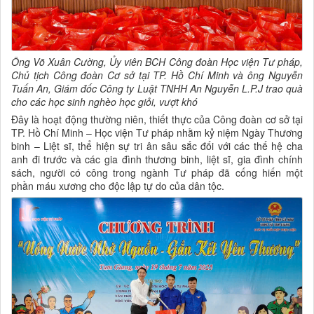
Ông Võ Xuân Cường, Ủy viên BCH Công đoàn Học viện Tư pháp,
Chủ tịch Công đoàn Cơ sở tại TP. Hồ Chí Minh và ông Nguyễn
Tuấn An, Giám đốc Công ty Luật TNHH An Nguyễn L.P.J trao quà
cho
các học sinh nghèo học giỏi, vượt khó
Đây là hoạt động thường niên, thiết thực của Công đoàn cơ sở tại
TP. Hồ Chí Minh – Học viện Tư pháp nhằm kỷ niệm Ngày Thương
binh – Liệt sĩ, thể hiện sự tri ân sâu sắc đối với các thế hệ cha
anh đi trước và các gia đình thương binh, liệt sĩ, gia đình chính
sách, người có công trong ngành Tư pháp đã cống hiến một
phần máu xương cho độc lập tự do của dân tộc.