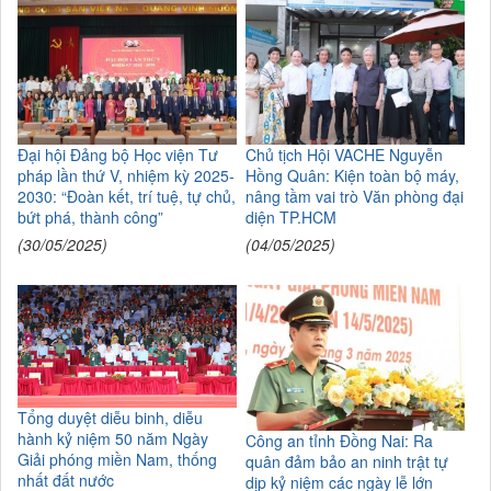
Đại hội Đảng bộ Học viện Tư
Chủ tịch Hội VACHE Nguyễn
pháp lần thứ V, nhiệm kỳ 2025-
Hồng Quân: Kiện toàn bộ máy,
2030: “Đoàn kết, trí tuệ, tự chủ,
nâng tầm vai trò Văn phòng đại
bứt phá, thành công”
diện TP.HCM
(30/05/2025)
(04/05/2025)
Tổng duyệt diễu binh, diễu
hành kỷ niệm 50 năm Ngày
Công an tỉnh Đồng Nai: Ra
Giải phóng miền Nam, thống
quân đảm bảo an ninh trật tự
nhất đất nước
dịp kỷ niệm các ngày lễ lớn