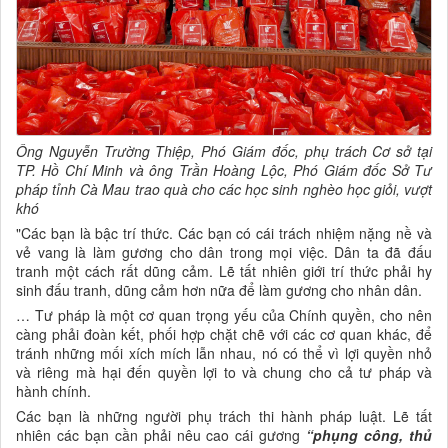
Ông Nguyễn Trường Thiệp, Phó Giám đốc, phụ trách Cơ sở tại
TP. Hồ Chí Minh và ông Trần Hoàng Lộc, Phó Giám đốc Sở Tư
pháp tỉnh Cà Mau trao quà cho các học sinh nghèo học giỏi, vượt
khó
"Các bạn là bậc trí thức. Các bạn có cái trách nhiệm nặng nề và
vẻ vang là làm gương cho dân trong mọi việc. Dân ta đã đấu
tranh một cách rất dũng cảm. Lẽ tất nhiên giới trí thức phải hy
sinh đấu tranh, dũng cảm hơn nữa để làm gương cho nhân dân.
… Tư pháp là một cơ quan trọng yếu của Chính quyền, cho nên
càng phải đoàn kết, phối hợp chặt chẽ với các cơ quan khác, để
tránh những mối xích mích lẫn nhau, nó có thể vì lợi quyền nhỏ
và riêng mà hại đến quyền lợi to và chung cho cả tư pháp và
hành chính.
Các bạn là những người phụ trách thi hành pháp luật. Lẽ tất
nhiên các bạn cần phải nêu cao cái gương
“phụng công, thủ