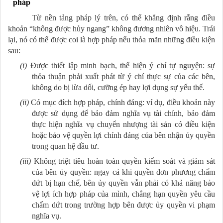
pháp
Từ nền tảng pháp lý trên, có thể khẳng định rằng điều
khoản “không được hủy ngang” không đương nhiên vô hiệu. Trái
lại, nó có thể được coi là hợp pháp nếu thỏa mãn những điều kiện
sau:
(i)
Được thiết lập minh bạch, thể hiện ý chí tự nguyện: sự
thỏa thuận phải xuất phát từ ý chí thực sự của các bên,
không do bị lừa dối, cưỡng ép hay lợi dụng sự yếu thế.
(ii)
Có mục đích hợp pháp, chính đáng: ví dụ, điều khoản này
được sử dụng để bảo đảm nghĩa vụ tài chính, bảo đảm
thực hiện nghĩa vụ chuyển nhượng tài sản có điều kiện
hoặc bảo vệ quyền lợi chính đáng của bên nhận ủy quyền
trong quan hệ đầu tư.
(iii)
Không triệt tiêu hoàn toàn quyền kiểm soát và giám sát
của bên ủy quyền: ngay cả khi quyền đơn phương chấm
dứt bị hạn chế, bên ủy quyền vẫn phải có khả năng bảo
vệ lợi ích hợp pháp của mình, chẳng hạn quyền yêu cầu
chấm dứt trong trường hợp bên được ủy quyền vi phạm
nghĩa vụ.