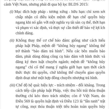
cảnh Việt Nam, nhưng phải đi qua bộ lọc BLDS 2015:
(i)
Mục đích hợp pháp - tương xứng - hữu hạn: chỉ xem xét
chấp nhận có điều kiện mệnh đề hạn chế quyền hủy
ngang khi nó gắn với một nghĩa vụ tài sản cụ thể, thời hạn
và phạm vi xác định, và thực sự cần thiết để bảo vệ lợi ích
chính đáng.
(ii)
Không thay thế cơ chế bảo đảm: giống như cách hiểu
pháp luật Pháp, mệnh đề “không hủy ngang” không thể
trở thành “bảo đảm trá hình”. Nếu các bên muốn bảo
đảm, phải dùng đúng công cụ bảo đảm với hình thức và
đăng ký theo luật chuyên ngành; mệnh đề “không hủy
ngang” chỉ có thể mang ý nghĩa giới hạn tạm thời cách
thức thực thi quyền, chứ không thể chuyển giao quyền
định đoạt như một hợp đồng chuyển nhượng trá hình.
(iii)
Chế độ hệ quả: hiệu lực - trách nhiệm - đối kháng. Trong
cách tiếp cận pháp luật Pháp, việc thu hồi trái thỏa thuận
thường chỉ kéo theo trách nhiệm; còn ở Việt Nam, do
Điều 569 là quyền luật định và Điều 123 là “lằn ranh” trật
tự công, mọi thỏa thuận triệt tiêu hoàn toàn quyền hủy