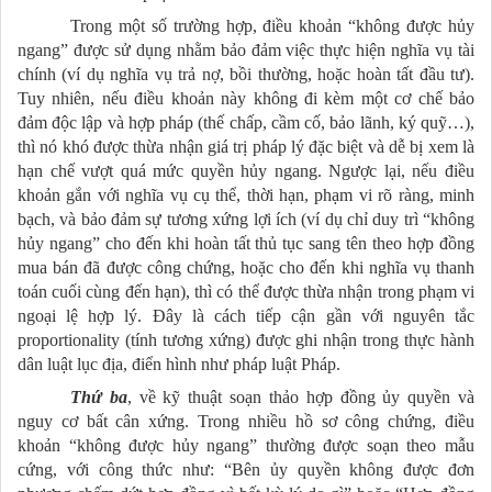
Trong một số trường hợp, điều khoản “không được hủy
ngang” được sử dụng nhằm bảo đảm việc thực hiện nghĩa vụ tài
chính (ví dụ nghĩa vụ trả nợ, bồi thường, hoặc hoàn tất đầu tư).
Tuy nhiên, nếu điều khoản này không đi kèm một cơ chế bảo
đảm độc lập và hợp pháp (thế chấp, cầm cố, bảo lãnh, ký quỹ…),
thì nó khó được thừa nhận giá trị pháp lý đặc biệt và dễ bị xem là
hạn chế vượt quá mức quyền hủy ngang. Ngược lại, nếu điều
khoản gắn với nghĩa vụ cụ thể, thời hạn, phạm vi rõ ràng, minh
bạch, và bảo đảm sự tương xứng lợi ích (ví dụ chỉ duy trì “không
hủy ngang” cho đến khi hoàn tất thủ tục sang tên theo hợp đồng
mua bán đã được công chứng, hoặc cho đến khi nghĩa vụ thanh
toán cuối cùng đến hạn), thì có thể được thừa nhận trong phạm vi
ngoại lệ hợp lý. Đây là cách tiếp cận gần với nguyên tắc
proportionality (tính tương xứng) được ghi nhận trong thực hành
dân luật lục địa, điển hình như pháp luật Pháp.
Thứ ba
, về kỹ thuật soạn thảo hợp đồng ủy quyền và
nguy cơ bất cân xứng. Trong nhiều hồ sơ công chứng, điều
khoản “không được hủy ngang” thường được soạn theo mẫu
cứng, với công thức như: “Bên ủy quyền không được đơn