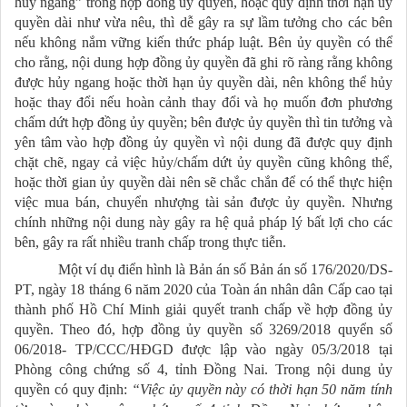
hủy ngang” trong hợp đồng ủy quyền, hoặc quy định thời hạn ủy
quyền dài như vừa nêu, thì dễ gây ra sự lầm tưởng cho các bên
nếu không nắm vững kiến thức pháp luật. Bên ủy quyền có thể
cho rằng, nội dung hợp đồng ủy quyền đã ghi rõ ràng rằng không
được hủy ngang hoặc thời hạn ủy quyền dài, nên không thể hủy
hoặc thay đổi nếu hoàn cảnh thay đổi và họ muốn đơn phương
chấm dứt hợp đồng ủy quyền; bên được ủy quyền thì tin tưởng và
yên tâm vào hợp đồng ủy quyền vì nội dung đã được quy định
chặt chẽ, ngay cả việc hủy/chấm dứt ủy quyền cũng không thể,
hoặc thời gian ủy quyền dài nên sẽ chắc chắn để có thể thực hiện
việc mua bán, chuyển nhượng tài sản được ủy quyền. Nhưng
chính những nội dung này gây ra hệ quả pháp lý bất lợi cho các
bên, gây ra rất nhiều tranh chấp trong thực tiễn.
Một ví dụ điển hình là Bản án số Bản án số 176/2020/DS-
PT, ngày 18 tháng 6 năm 2020 của Toàn án nhân dân Cấp cao tại
thành phố Hồ Chí Minh giải quyết tranh chấp về hợp đồng ủy
quyền. Theo đó, hợp đồng ủy quyền số 3269/2018 quyển số
06/2018- TP/CCC/HĐGD được lập vào ngày 05/3/2018 tại
Phòng công chứng số 4, tỉnh Đồng Nai. Trong nội dung ủy
quyền có quy định:
“Việc ủy quyền này có thời hạn 50 năm tính