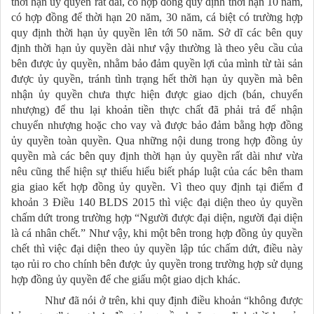
thời hạn ủy quyền rất dài, có hợp đồng quy định thời hạn 10 năm,
có hợp đồng để thời hạn 20 năm, 30 năm, cá biệt có trường hợp
quy định thời hạn ủy quyền lên tới 50 năm. Sở dĩ các bên quy
định thời hạn ủy quyền dài như vậy thường là theo yêu cầu của
bên được ủy quyền, nhằm bảo đảm quyền lợi của mình từ tài sản
được ủy quyền, tránh tình trạng hết thời hạn ủy quyền mà bên
nhận ủy quyền chưa thực hiện được giao dịch (bán, chuyển
nhượng) để thu lại khoản tiền thực chất đã phải trả để nhận
chuyển nhượng hoặc cho vay và được bảo đảm bằng hợp đồng
ủy quyền toàn quyền. Qua những nội dung trong hợp đồng ủy
quyền mà các bên quy định thời hạn ủy quyền rất dài như vừa
nêu cũng thể hiện sự thiếu hiểu biết pháp luật của các bên tham
gia giao kết hợp đồng ủy quyền. Vì theo quy định tại điểm đ
khoản 3 Điều 140 BLDS 2015 thì việc đại diện theo ủy quyền
chấm dứt trong trường hợp “Người được đại diện, người đại diện
là cá nhân chết.” Như vậy, khi một bên trong hợp đồng ủy quyền
chết thì việc đại diện theo ủy quyền lập túc chấm dứt, điều này
tạo rủi ro cho chính bên được ủy quyền trong trường hợp sử dụng
hợp đồng ủy quyền để che giấu một giao dịch khác.
Như đã nói ở trên, khi quy định điều khoản “không được