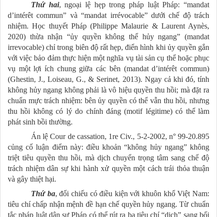
Thứ hai
, ngoại lệ hẹp trong pháp luật Pháp: “mandat
d’intérêt commun” và “mandat irrévocable” dưới chế độ trách
nhiệm. Học thuyết Pháp (Philippe Malaurie & Laurent Aynès,
2020) thừa nhận “ủy quyền không thể hủy ngang” (mandat
irrevocable) chỉ trong biên độ rất hẹp, điển hình khi ủy quyền gắn
với việc bảo đảm thực hiện một nghĩa vụ tài sản cụ thể hoặc phục
vụ một lợi ích chung giữa các bên (mandat d’intérêt commun)
(Ghestin, J., Loiseau, G., & Serinet, 2013). Ngay cả khi đó, tính
không hủy ngang không phải là vô hiệu quyền thu hồi; mà đặt ra
chuẩn mực trách nhiệm: bên ủy quyền có thể vẫn thu hồi, nhưng
thu hồi không có lý do chính đáng (motif légitime) có thể làm
phát sinh bồi thường.
Án lệ Cour de cassation, 1re Civ., 5-2-2002, n° 99-20.895
củng cố luận điểm này: điều khoản “không hủy ngang” không
triệt tiêu quyền thu hồi, mà dịch chuyển trọng tâm sang chế độ
trách nhiệm dân sự khi hành xử quyền một cách trái thỏa thuận
và gây thiệt hại.
Thứ ba
, đối chiếu có điều kiện với khuôn khổ Việt Nam:
tiêu chí chấp nhận mệnh đề hạn chế quyền hủy ngang. Từ chuẩn
tắc pháp luật dân sự Pháp có thể rút ra ba tiêu chí “dịch” sang bối