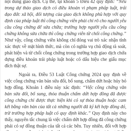
nội dung giao dịch. Cụ thể, tại khoản 5 Điều 42 quy định
: “Nếu
trong dự thảo giao dịch có điều khoản vi phạm pháp luật, trái
đạo đức xã hội, đối tượng của giao dịch không phù hợp với quy
định của pháp luật thì công chứng viên phải chỉ rõ cho người yêu
cầu công chứng để sửa chữa; trường hợp người yêu cầu công
chứng không sửa chữa thì công chứng viên từ chối công chứng.”
Như vậy, công chứng viên không chỉ đóng vai trò xác nhận tính
xác thực về mặt hình thức, mà còn có nghĩa vụ chủ động rà soát,
phát hiện và từ chối công chứng trong trường hợp giao dịch chứa
đựng điều khoản trái pháp luật hoặc có dấu hiệu che giấu mục
đích thật sự.
Ngoài ra, Điều 53 Luật Công chứng 2024 quy định về
việc công chứng văn bản sửa đổi, bổ sung, chấm dứt hoặc hủy bỏ
hợp đồng. Khoản 1 điều này xác định:
“Việc công chứng văn
bản sửa đổi, bổ sung, thỏa thuận chấm dứt hợp đồng đã được
công chứng chỉ được thực hiện khi có sự thỏa thuận hoặc cam
kết bằng văn bản của tất cả những người đã ký kết hợp đồng đó,
trừ trường hợp pháp luật có quy định khác.”
Quy định này cho
thấy, nguyên tắc chung là việc chấm dứt hợp đồng đã công chứng
phải có sự đồng thuận của tất cả các bên. Tuy nhiên, đối với hợp