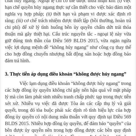
chất hủy ngang. Ngoại lệ chỉ có thể được thừa nhận khi:
(i)
việc
hạn chế quyền hủy ngang thực sự cần thiết cho việc bảo đảm một
nghĩa vụ hợp pháp;
(ii)
thời hạn và phạm vi được xác định rõ
ràng;
(iii)
cơ chế trách nhiệm được thiết lập (bồi thường, hoàn trả
chi phí) để xử lý tình huống bên ủy quyền chấm dứt trái thỏa
thuận mà gây thiệt hại. Cấu trúc nguyên tắc - ngoại lệ này vừa
giữ đúng tinh thần của Điều 569 BLDS 2015, vừa ngăn ngừa
việc lợi dụng mệnh đề “không hủy ngang” như công cụ thay thế
cho hợp đồng chuyển nhượng bất động sản hoặc hợp đồng bảo
đảm trá hình.
3. Thực tiễn áp dụng điều khoản “không được hủy ngang”
Việc lạm dụng điều khoản “không được hủy ngang” trong
các hợp đồng ủy quyền không chỉ gây nên hậu quả về mặt pháp
lý mà còn làm phát sinh nhiều tranh chấp phức tạp trong thực tiễn
xét xử. Nhiều vụ việc đã được Tòa án các cấp thụ lý và giải
quyết, trong đó tòa buộc phải xác định rõ tính hiệu lực của hợp
đồng ủy quyền có nội dung mâu thuẫn với quy định tại Điều 569
BLDS 2015. Nhiều hợp đồng ủy quyền, để đảm bảo “quyền” của
bên được ủy quyền nên trong hợp đồng được các bên quy định