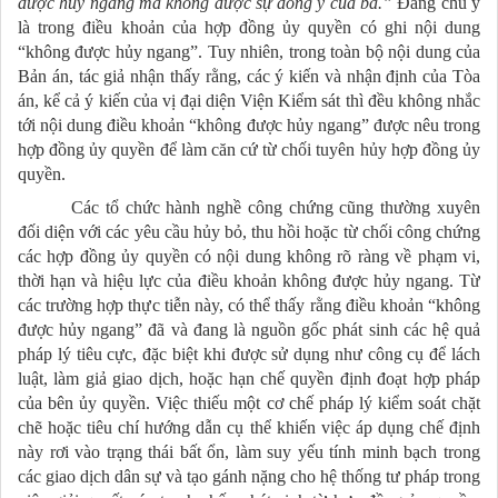
được hủy ngang mà không được sự đồng ý của bà.”
Đáng chú ý
là trong điều khoản của hợp đồng ủy quyền có ghi nội dung
“không được hủy ngang”. Tuy nhiên, trong toàn bộ nội dung của
Bản án, tác giả nhận thấy rằng, các ý kiến và nhận định của Tòa
án, kể cả ý kiến của vị đại diện Viện Kiểm sát thì đều không nhắc
tới nội dung điều khoản “không được hủy ngang” được nêu trong
hợp đồng ủy quyền để làm căn cứ từ chối tuyên hủy hợp đồng ủy
quyền.
Các tổ chức hành nghề công chứng cũng thường xuyên
đối diện với các yêu cầu hủy bỏ, thu hồi hoặc từ chối công chứng
các hợp đồng ủy quyền có nội dung không rõ ràng về phạm vi,
thời hạn và hiệu lực của điều khoản không được hủy ngang. Từ
các trường hợp thực tiễn này, có thể thấy rằng điều khoản “không
được hủy ngang” đã và đang là nguồn gốc phát sinh các hệ quả
pháp lý tiêu cực, đặc biệt khi được sử dụng như công cụ để lách
luật, làm giả giao dịch, hoặc hạn chế quyền định đoạt hợp pháp
của bên ủy quyền. Việc thiếu một cơ chế pháp lý kiểm soát chặt
chẽ hoặc tiêu chí hướng dẫn cụ thể khiến việc áp dụng chế định
này rơi vào trạng thái bất ổn, làm suy yếu tính minh bạch trong
các giao dịch dân sự và tạo gánh nặng cho hệ thống tư pháp trong