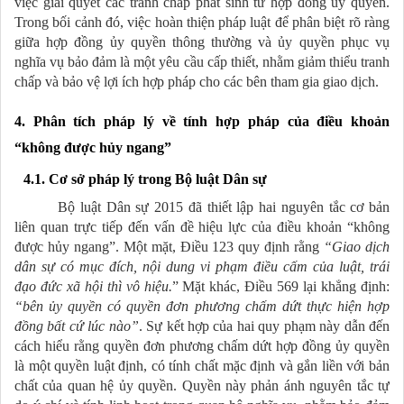
việc giải quyết các tranh chấp phát sinh từ hợp đồng ủy quyền.
Trong bối cảnh đó, việc hoàn thiện pháp luật để phân biệt rõ ràng
giữa hợp đồng ủy quyền thông thường và ủy quyền phục vụ
nghĩa vụ bảo đảm là một yêu cầu cấp thiết, nhằm giảm thiểu tranh
chấp và bảo vệ lợi ích hợp pháp cho các bên tham gia giao dịch.
4. Phân tích pháp lý về tính hợp pháp của điều khoản
“không được hủy ngang”
4.1. Cơ sở pháp lý trong Bộ luật Dân sự
Bộ luật Dân sự 2015 đã thiết lập hai nguyên tắc cơ bản
liên quan trực tiếp đến vấn đề hiệu lực của điều khoản “không
được hủy ngang”. Một mặt, Điều 123 quy định rằng
“Giao dịch
dân sự có mục đích, nội dung vi phạm điều cấm của luật, trái
đạo đức xã hội thì vô hiệu.
” Mặt khác, Điều 569 lại khẳng định:
“bên ủy quyền có quyền đơn phương chấm dứt thực hiện hợp
đồng bất cứ lúc nào”
.
Sự kết hợp của hai quy phạm này dẫn đến
cách hiểu rằng quyền đơn phương chấm dứt hợp đồng ủy quyền
là một quyền luật định, có tính chất mặc định và gắn liền với bản
chất của quan hệ ủy quyền. Quyền này phản ánh nguyên tắc tự