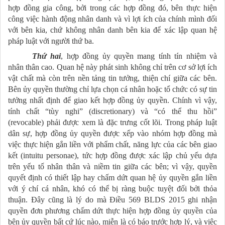
hợp đồng gia công, bởi trong các hợp đồng đó, bên thực hiện
công việc hành động nhân danh và vì lợi ích của chính mình đối
với bên kia, chứ không nhân danh bên kia để xác lập quan hệ
pháp luật với người thứ ba.
Thứ hai
, hợp đồng ủy quyền mang tính tín nhiệm và
nhân thân cao. Quan hệ này phát sinh không chỉ trên cơ sở lợi ích
vật chất mà còn trên nền tảng tin tưởng, thiện chí giữa các bên.
Bên ủy quyền thường chỉ lựa chọn cá nhân hoặc tổ chức có sự tin
tưởng nhất định để giao kết hợp đồng ủy quyền. Chính vì vậy,
tính chất “tùy nghi” (discretionary) và “có thể thu hồi”
(revocable) phải được xem là đặc trưng cốt lõi. Trong pháp luật
dân sự, hợp đồng ủy quyền được xếp vào nhóm hợp đồng mà
việc thực hiện gắn liền với phẩm chất, năng lực của các bên giao
kết (intuitu personae), tức hợp đồng được xác lập chủ yếu dựa
trên yếu tố nhân thân và niềm tin giữa các bên; vì vậy, quyền
quyết định có thiết lập hay chấm dứt quan hệ ủy quyền gắn liền
với ý chí cá nhân, khó có thể bị ràng buộc tuyệt đối bởi thỏa
thuận. Đây cũng là lý do mà Điều 569 BLDS 2015 ghi nhận
quyền đơn phương chấm dứt thực hiện hợp đồng ủy quyền của
bên ủy quyền bất cứ lúc nào, miễn là có báo trước hợp lý, và việc