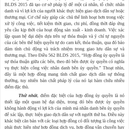
BLDS 2015 đã tạo cơ sở pháp lý để một cá nhân, tổ chức nhân
danh và vì lợi ích của người khác thực hiện giao dịch dân sự hoặc
thương mại. Cơ chế này giúp các chủ thể linh hoạt hơn trong việc
xử lý công việc, tiết kiệm thời gian, chi phí, đồng thời đáp ứng
yêu cầu kịp thời của hoạt động sản xuất - kinh doanh. Việc xác
lập quan hệ đại diện dựa trên sự thỏa thuận và ý chí tự nguyện
của các bên thể hiện quyền tự do cam kết, thỏa thuận, qua đó bảo
đảm tính chủ động và trách nhiệm trong giao lưu dân sự và
thương mại. Theo Điều 562 BLDS 2015, “Hợp đồng ủy quyền là
sự thỏa thuận giữa các bên, theo đó bên được ủy quyền có nghĩa
vụ thực hiện công việc nhân danh bên ủy quyền.” Thoạt nhìn,
đây là một hợp đồng mang tính chất giao dịch dân sự thông
thường, tuy nhiên bản chất pháp lý của nó lại hàm chứa nhiều
điểm đặc thù.
Thứ nhất
, điểm đặc biệt của hợp đồng ủy quyền là nó
thiết lập một quan hệ đại diện, trong đó bên được ủy quyền
không hành động vì lợi ích của mình mà nhân danh bên ủy quyền
để xác lập, thực hiện giao dịch dân sự với người thứ ba. Điều này
khác biệt căn bản với các loại hợp đồng có đối tượng là công việc
phải thực hiện như hợp đồng dịch vụ, hợp đồng vận chuyển hay