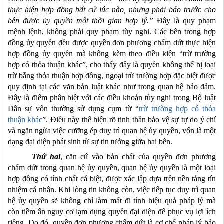
thực hiện hợp đồng bất cứ lúc nào, nhưng phải báo trước cho
bên được ủy quyền một thời gian hợp lý.”
Đây là quy phạm
mệnh lệnh, không phải quy phạm tùy nghi. Các bên trong hợp
đồng ủy quyền đều được quyền đơn phương chấm dứt thực hiện
hợp đồng ủy quyền mà không kèm theo điều kiện “trừ trường
hợp có thỏa thuận khác”, cho thấy đây là quyền không thể bị loại
trừ bằng thỏa thuận hợp đồng, ngoại trừ trường hợp đặc biệt được
quy định tại các văn bản luật khác như trong quan hệ bảo đảm.
Đây là điểm phân biệt với các điều khoản tùy nghi trong Bộ luật
Dân sự vốn thường sử dụng cụm từ “
trừ trường hợp có thỏa
thuận khác
”. Điều này thể hiện rõ tinh thần bảo vệ sự tự do ý chí
và ngăn ngừa việc cưỡng ép duy trì quan hệ ủy quyền, vốn là một
dạng đại diện phát sinh từ sự tin tưởng giữa hai bên.
Thứ hai
,
căn cứ vào bản chất của quyền đơn phương
chấm dứt trong quan hệ ủy quyền, quan hệ ủy quyền là một loại
hợp đồng có tính chất cá biệt, được xác lập dựa trên nền tảng tín
nhiệm cá nhân. Khi lòng tin không còn, việc tiếp tục duy trì quan
hệ ủy quyền sẽ không chỉ làm mất đi tính hiệu quả pháp lý mà
còn tiềm ẩn nguy cơ lạm dụng quyền đại diện để phục vụ lợi ích
riêng. Do đó, quyền đơn phương chấm dứt là cơ chế pháp lý bảo