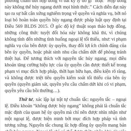
phương chấm dứt hợp đồng vì bất kỳ lý do gì” hoặc “Hợp đồng
này không thể hủy ngang dưới mọi hình thức.” Cách diễn đạt này
tạo ra sự bất cân xứng nghiêm trọng về quyền và nghĩa vụ, bởi nó
loại bỏ hoàn toàn quyền hủy ngang được pháp luật quy định tại
Điều 569 BLDS 2015. Ở góc độ kỹ thuật soạn thảo hợp đồng,
những công thức tuyệt đối hóa này không khả thi, vì chúng
không tính đến những tình huống ngoại lệ tối thiểu, như: vi phạm
nghĩa vụ của bên được ủy quyền, thay đổi lợi ích chính đáng của
bên ủy quyền, hoặc phát sinh nhu cầu chấm dứt để phòng tránh
thiệt hại. Để tương thích với nguyên tắc hủy ngang, mọi điều
khoản tăng cường hiệu lực của ủy quyền cần được thiết kế trong
phạm vi mục đích hợp pháp, thời hạn hữu hạn, điều kiện rõ ràng,
và không được triệt tiêu quyền kiểm soát tối thiểu của bên ủy
quyền (quyền giám sát, quyền yêu cầu chấm dứt khi có vi phạm,
quyền yêu cầu bồi thường…).
Thứ tư
, xác lập lại trật tự chuẩn tắc: nguyên tắc – ngoại
lệ. Điều khoản “không được hủy ngang” không phải là chuẩn tắc
mặc định của quan hệ ủy quyền mà chỉ nên được nhìn nhận như
một ngoại lệ, được biện minh bởi mục đích hợp pháp và tính
tương xứng. Nguyên tắc chung là: hợp đồng ủy quyền mang bản