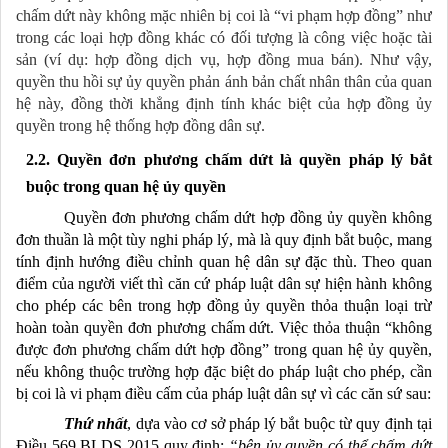
chấm dứt này không mặc nhiên bị coi là “vi phạm hợp đồng” như
trong các loại hợp đồng khác có đối tượng là công việc hoặc tài
sản (ví dụ: hợp đồng dịch vụ, hợp đồng mua bán). Như vậy,
quyền thu hồi sự ủy quyền phản ánh bản chất nhân thân của quan
hệ này, đồng thời khẳng định tính khác biệt của hợp đồng ủy
quyền trong hệ thống hợp đồng dân sự.
2.2. Quyền đơn phương chấm dứt là quyền pháp lý bắt
buộc trong quan hệ ủy quyền
Quyền đơn phương chấm dứt hợp đồng ủy quyền không
đơn thuần là một tùy nghi pháp lý, mà là quy định bắt buộc, mang
tính định hướng điều chỉnh quan hệ dân sự đặc thù. Theo quan
điểm của người viết thì căn cứ pháp luật dân sự hiện hành không
cho phép các bên trong hợp đồng ủy quyền thỏa thuận loại trừ
hoàn toàn quyền đơn phương chấm dứt. Việc thỏa thuận “không
được đơn phương chấm dứt hợp đồng” trong quan hệ ủy quyền,
nếu không thuộc trường hợp đặc biệt do pháp luật cho phép, cần
bị coi là vi phạm điều cấm của pháp luật dân sự vì các căn sứ sau:
Thứ nhất
, dựa vào cơ sở pháp lý bắt buộc từ quy định tại
Điều 569 BLDS 2015 quy định:
“bên ủy quyền có thể chấm dứt