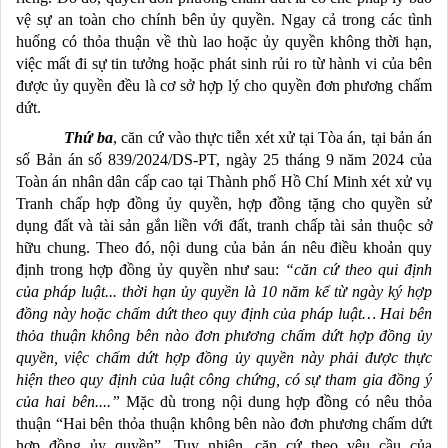
vệ sự an toàn cho chính bên ủy quyền. Ngay cả trong các tình
huống có thỏa thuận về thù lao hoặc ủy quyền không thời hạn,
việc mất đi sự tin tưởng hoặc phát sinh rủi ro từ hành vi của bên
được ủy quyền đều là cơ sở hợp lý cho quyền đơn phương chấm
dứt.
Thứ ba
, căn cứ vào thực tiễn xét xử tại Tòa án, tại bản án
số Bản án số 839/2024/DS-PT, ngày 25 tháng 9 năm 2024 của
Toàn án nhân dân cấp cao tại Thành phố Hồ Chí Minh xét xử vụ
Tranh chấp hợp đồng ủy quyền, hợp đồng tặng cho quyền sử
dụng đất và tài sản gắn liền với đất, tranh chấp tài sản thuộc sở
hữu chung. Theo đó, nội dung của bản án nêu điều khoản quy
định trong hợp đồng ủy quyền như sau:
“căn cứ theo qui định
của pháp luật... thời hạn ủy quyền là 10 năm kể từ ngày ký hợp
đồng này hoặc chấm dứt theo quy định của pháp luật… Hai bên
thỏa thuận không bên nào đơn phương chấm dứt hợp đồng ủy
quyền, việc chấm dứt hợp đồng ủy quyền này phải được thực
hiện theo quy định của luật công chứng, có sự tham gia đồng ý
của hai bên....”
Mặc dù trong nội dung hợp đồng có nêu thỏa
thuận “Hai bên thỏa thuận không bên nào đơn phương chấm dứt
hợp đồng ủy quyền”. Tuy nhiên, căn cứ theo yêu cầu của