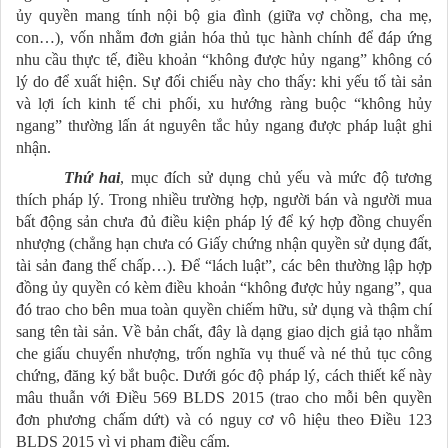
ủy quyền mang tính nội bộ gia đình (giữa vợ chồng, cha mẹ,
con…), vốn nhằm đơn giản hóa thủ tục hành chính để đáp ứng
nhu cầu thực tế, điều khoản “không được hủy ngang” không có
lý do để xuất hiện. Sự đối chiếu này cho thấy: khi yếu tố tài sản
và lợi ích kinh tế chi phối, xu hướng ràng buộc “không hủy
ngang” thường lấn át nguyên tắc hủy ngang được pháp luật ghi
nhận.
Thứ hai
, mục đích sử dụng chủ yếu và mức độ tương
thích pháp lý. Trong nhiều trường hợp, người bán và người mua
bất động sản chưa đủ điều kiện pháp lý để ký hợp đồng chuyển
nhượng (chẳng hạn chưa có Giấy chứng nhận quyền sử dụng đất,
tài sản đang thế chấp…). Để “lách luật”, các bên thường lập hợp
đồng ủy quyền có kèm điều khoản “không được hủy ngang”, qua
đó trao cho bên mua toàn quyền chiếm hữu, sử dụng và thậm chí
sang tên tài sản. Về bản chất, đây là dạng giao dịch giả tạo nhằm
che giấu chuyển nhượng, trốn nghĩa vụ thuế và né thủ tục công
chứng, đăng ký bắt buộc. Dưới góc độ pháp lý, cách thiết kế này
mâu thuẫn với Điều 569 BLDS 2015 (trao cho mỗi bên quyền
đơn phương chấm dứt) và có nguy cơ vô hiệu theo Điều 123
BLDS 2015 vì vi phạm điều cấm.