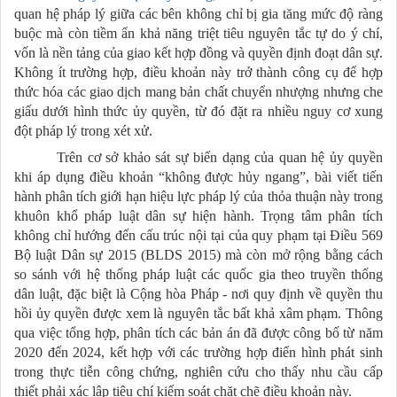
quan hệ pháp lý giữa các bên không chỉ bị gia tăng mức độ ràng
buộc mà còn tiềm ẩn khả năng triệt tiêu nguyên tắc tự do ý chí,
vốn là nền tảng của giao kết hợp đồng và quyền định đoạt dân sự.
Không ít trường hợp, điều khoản này trở thành công cụ để hợp
thức hóa các giao dịch mang bản chất chuyển nhượng nhưng che
giấu dưới hình thức ủy quyền, từ đó đặt ra nhiều nguy cơ xung
đột pháp lý trong xét xử.
Trên cơ sở khảo sát sự biến dạng của quan hệ ủy quyền
khi áp dụng điều khoản “không được hủy ngang”, bài viết tiến
hành phân tích giới hạn hiệu lực pháp lý của thỏa thuận này trong
khuôn khổ pháp luật dân sự hiện hành. Trọng tâm phân tích
không chỉ hướng đến cấu trúc nội tại của quy phạm tại Điều 569
Bộ luật Dân sự 2015 (BLDS 2015) mà còn mở rộng bằng cách
so sánh với hệ thống pháp luật các quốc gia theo truyền thống
dân luật, đặc biệt là Cộng hòa Pháp - nơi quy định về quyền thu
hồi ủy quyền được xem là nguyên tắc bất khả xâm phạm. Thông
qua việc tổng hợp, phân tích các bản án đã được công bố từ năm
2020 đến 2024, kết hợp với các trường hợp điển hình phát sinh
trong thực tiễn công chứng, nghiên cứu cho thấy nhu cầu cấp
thiết phải xác lập tiêu chí kiểm soát chặt chẽ điều khoản này.