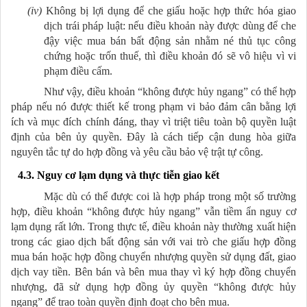
(iv)
Không bị lợi dụng để che giấu hoặc hợp thức hóa giao
dịch trái pháp luật: nếu điều khoản này được dùng để che
đậy việc mua bán bất động sản nhằm né thủ tục công
chứng hoặc trốn thuế, thì điều khoản đó sẽ vô hiệu vì vi
phạm điều cấm.
Như vậy, điều khoản “không được hủy ngang” có thể hợp
pháp nếu nó được thiết kế trong phạm vi bảo đảm cân bằng lợi
ích và mục đích chính đáng, thay vì triệt tiêu toàn bộ quyền luật
định của bên ủy quyền. Đây là cách tiếp cận dung hòa giữa
nguyên tắc tự do hợp đồng và yêu cầu bảo vệ trật tự công.
4.3. Nguy cơ lạm dụng và thực tiễn giao kết
Mặc dù có thể được coi là hợp pháp trong một số trường
hợp, điều khoản “không được hủy ngang” vẫn tiềm ẩn nguy cơ
lạm dụng rất lớn. Trong thực tế, điều khoản này thường xuất hiện
trong các giao dịch bất động sản với vai trò che giấu hợp đồng
mua bán hoặc hợp đồng chuyển nhượng quyền sử dụng đất, giao
dịch vay tiền. Bên bán và bên mua thay vì ký hợp đồng chuyển
nhượng, đã sử dụng hợp đồng ủy quyền “không được hủy
ngang” để trao toàn quyền định đoạt cho bên mua.