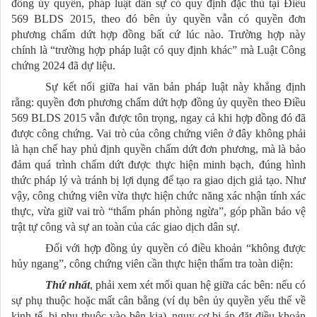
đồng ủy quyền, pháp luật dân sự có quy định đặc thù tại Điều
569 BLDS 2015, theo đó bên ủy quyền vẫn có quyền đơn
phương chấm dứt hợp đồng bất cứ lúc nào. Trường hợp này
chính là “trường hợp pháp luật có quy định khác” mà Luật Công
chứng 2024 đã dự liệu.
Sự kết nối giữa hai văn bản pháp luật này khẳng định
rằng: quyền đơn phương chấm dứt hợp đồng ủy quyền theo Điều
569 BLDS 2015 vẫn được tôn trọng, ngay cả khi hợp đồng đó đã
được công chứng. Vai trò của công chứng viên ở đây không phải
là hạn chế hay phủ định quyền chấm dứt đơn phương, mà là bảo
đảm quá trình chấm dứt được thực hiện minh bạch, đúng hình
thức pháp lý và tránh bị lợi dụng để tạo ra giao dịch giả tạo. Như
vậy, công chứng viên vừa thực hiện chức năng xác nhận tính xác
thực, vừa giữ vai trò “thẩm phán phòng ngừa”, góp phần bảo vệ
trật tự công và sự an toàn của các giao dịch dân sự.
Đối với hợp đồng ủy quyền có điều khoản “không được
hủy ngang”, công chứng viên cần thực hiện thẩm tra toàn diện:
Thứ nhất
, phải xem xét mối quan hệ giữa các bên: nếu có
sự phụ thuộc hoặc mất cân bằng (ví dụ bên ủy quyền yếu thế về
kinh tế, bị phụ thuộc vào bên kia), nguy cơ bị áp đặt điều khoản