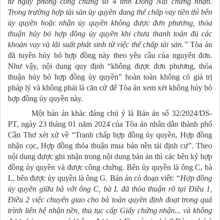
từ ngày phòng công chứng số 4 tỉnh Đồng Nai chứng nhận.
Trong trường hợp tài sản ủy quyền đang thế chấp vay tiền thì bên
ủy quyền hoặc nhận ủy quyền không được đơn phương, thỏa
thuận hủy bỏ hợp đồng ủy quyền khi chưa thanh toán đủ các
khoản vay và lãi suất phát sinh từ việc thế chấp tài sản.”
Tòa án
đã tuyên hủy bỏ hợp đồng này theo yêu cầu của nguyên đơn.
Như vậy, nội dung quy định “không được đơn phương, thỏa
thuận hủy bỏ hợp đồng ủy quyền” hoàn toàn không có giá trị
pháp lý và không phải là căn cứ để Tòa án xem xét không hủy bỏ
hợp đồng ủy quyền này.
Một bản án khác đáng chú ý là Bản án số 32/2024/DS-
PT, ngày 23 tháng 01 năm 2024 của Tòa án nhân dân thành phố
Cần Thơ xét xử về “Tranh chấp hợp đồng ủy quyền, Hợp đồng
nhận cọc, Hợp đồng thỏa thuận mua bán nền tái định cư”. Theo
nội dung được ghi nhận trong nội dung bản án thì các bên ký hợp
đồng ủy quyền và được công chứng. Bên ủy quyền là ông C, bà
L, bên được ủy quyền là ông G. Bản án có đoạn viết:
“Hợp đồng
ủy quyền giữa bà với ông C, bà L đã thỏa thuận rõ tại Điều 1,
Điều 2 việc chuyển giao cho bà toàn quyền định đoạt trong quá
trình liên hệ nhận nền, thủ tục cấp Giấy chứng nhận... và không