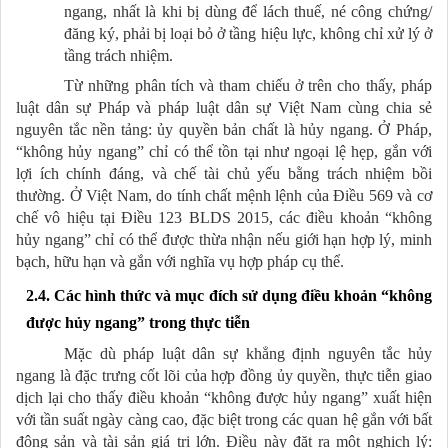
ngang, nhất là khi bị dùng để lách thuế, né công chứng/
đăng ký, phải bị loại bỏ ở tầng hiệu lực, không chỉ xử lý ở
tầng trách nhiệm.
Từ những phân tích và tham chiếu ở trên cho thấy, pháp
luật dân sự Pháp và pháp luật dân sự Việt Nam cùng chia sẻ
nguyên tắc nền tảng: ủy quyền bản chất là hủy ngang. Ở Pháp,
“không hủy ngang” chỉ có thể tồn tại như ngoại lệ hẹp, gắn với
lợi ích chính đáng, và chế tài chủ yếu bằng trách nhiệm bồi
thường. Ở Việt Nam, do tính chất mệnh lệnh của Điều 569 và cơ
chế vô hiệu tại Điều 123 BLDS 2015, các điều khoản “không
hủy ngang” chỉ có thể được thừa nhận nếu giới hạn hợp lý, minh
bạch, hữu hạn và gắn với nghĩa vụ hợp pháp cụ thể.
2.4. Các hình thức và mục đích sử dụng điều khoản “không
được hủy ngang” trong thực tiễn
Mặc dù pháp luật dân sự khẳng định nguyên tắc hủy
ngang là đặc trưng cốt lõi của hợp đồng ủy quyền, thực tiễn giao
dịch lại cho thấy điều khoản “không được hủy ngang” xuất hiện
với tần suất ngày càng cao, đặc biệt trong các quan hệ gắn với bất
động sản và tài sản giá trị lớn. Điều này đặt ra một nghịch lý: