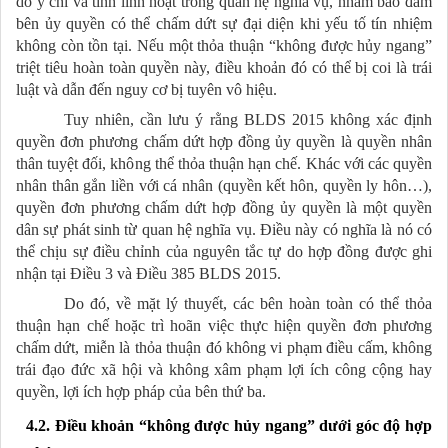
do ý chí và tính linh hoạt trong quan hệ nghĩa vụ, nhằm bảo đảm
bên ủy quyền có thể chấm dứt sự đại diện khi yếu tố tín nhiệm
không còn tồn tại. Nếu một thỏa thuận “không được hủy ngang”
triệt tiêu hoàn toàn quyền này, điều khoản đó có thể bị coi là trái
luật và dẫn đến nguy cơ bị tuyên vô hiệu.
Tuy nhiên, cần lưu ý rằng BLDS 2015 không xác định
quyền đơn phương chấm dứt hợp đồng ủy quyền là quyền nhân
thân tuyệt đối, không thể thỏa thuận hạn chế. Khác với các quyền
nhân thân gắn liền với cá nhân (quyền kết hôn, quyền ly hôn…),
quyền đơn phương chấm dứt hợp đồng ủy quyền là một quyền
dân sự phát sinh từ quan hệ nghĩa vụ. Điều này có nghĩa là nó có
thể chịu sự điều chỉnh của nguyên tắc tự do hợp đồng được ghi
nhận tại Điều 3 và Điều 385 BLDS 2015.
Do đó, về mặt lý thuyết, các bên hoàn toàn có thể thỏa
thuận hạn chế hoặc trì hoãn việc thực hiện quyền đơn phương
chấm dứt, miễn là thỏa thuận đó không vi phạm điều cấm, không
trái đạo đức xã hội và không xâm phạm lợi ích công cộng hay
quyền, lợi ích hợp pháp của bên thứ ba.
4.2. Điều khoản “không được hủy ngang” dưới góc độ hợp