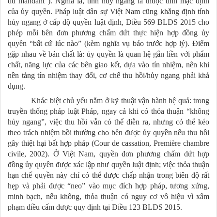
du mandant”). Nghĩa là, tính hủy ngang là thuộc tính mặc định
của ủy quyền. Pháp luật dân sự Việt Nam cũng khẳng định tính
hủy ngang ở cấp độ quyền luật định, Điều 569 BLDS 2015 cho
phép mỗi bên đơn phương chấm dứt thực hiện hợp đồng ủy
quyền “bất cứ lúc nào” (kèm nghĩa vụ báo trước hợp lý). Điểm
gặp nhau về bản chất là: ủy quyền là quan hệ gắn liền với phẩm
chất, năng lực của các bên giao kết, dựa vào tín nhiệm, nên khi
nền tảng tín nhiệm thay đổi, cơ chế thu hồi/hủy ngang phải khả
dụng.
Khác biệt chủ yếu nằm ở kỹ thuật vận hành hệ quả: trong
truyền thống pháp luật Pháp, ngay cả khi có thỏa thuận “không
hủy ngang”, việc thu hồi vẫn có thể diễn ra, nhưng có thể kéo
theo trách nhiệm bồi thường cho bên được ủy quyền nếu thu hồi
gây thiệt hại bất hợp pháp (Cour de cassation, Première chambre
civile, 2002). Ở Việt Nam, quyền đơn phương chấm dứt hợp
đồng ủy quyền được xác lập như quyền luật định; việc thỏa thuận
hạn chế quyền này chỉ có thể được chấp nhận trong biên độ rất
hẹp và phải được “neo” vào mục đích hợp pháp, tương xứng,
minh bạch, nếu không, thỏa thuận có nguy cơ vô hiệu vì xâm
phạm điều cấm được quy định tại Điều 123 BLDS 2015.