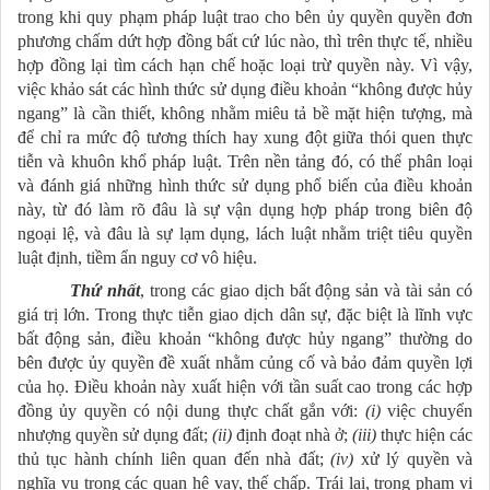
trong khi quy phạm pháp luật trao cho bên ủy quyền quyền đơn
phương chấm dứt hợp đồng bất cứ lúc nào, thì trên thực tế, nhiều
hợp đồng lại tìm cách hạn chế hoặc loại trừ quyền này. Vì vậy,
việc khảo sát các hình thức sử dụng điều khoản “không được hủy
ngang” là cần thiết, không nhằm miêu tả bề mặt hiện tượng, mà
để chỉ ra mức độ tương thích hay xung đột giữa thói quen thực
tiễn và khuôn khổ pháp luật. Trên nền tảng đó, có thể phân loại
và đánh giá những hình thức sử dụng phổ biến của điều khoản
này, từ đó làm rõ đâu là sự vận dụng hợp pháp trong biên độ
ngoại lệ, và đâu là sự lạm dụng, lách luật nhằm triệt tiêu quyền
luật định, tiềm ẩn nguy cơ vô hiệu.
Thứ nhất
, trong các giao dịch bất động sản và tài sản có
giá trị lớn. Trong thực tiễn giao dịch dân sự, đặc biệt là lĩnh vực
bất động sản, điều khoản “không được hủy ngang” thường do
bên được ủy quyền đề xuất nhằm củng cố và bảo đảm quyền lợi
của họ. Điều khoản này xuất hiện với tần suất cao trong các hợp
đồng ủy quyền có nội dung thực chất gắn với:
(i)
việc chuyển
nhượng quyền sử dụng đất;
(ii)
định đoạt nhà ở;
(iii)
thực hiện các
thủ tục hành chính liên quan đến nhà đất;
(iv)
xử lý quyền và
nghĩa vụ trong các quan hệ vay, thế chấp. Trái lại, trong phạm vi