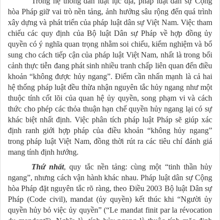
Trong hệ thống dân luật lục địa, pháp luật dân sự Cộng
hòa Pháp giữ vai trò nền tảng, ảnh hưởng sâu rộng đến quá trình
xây dựng và phát triển của pháp luật dân sự Việt Nam. Việc tham
chiếu các quy định của Bộ luật Dân sự Pháp về hợp đồng ủy
quyền có ý nghĩa quan trọng nhằm soi chiếu, kiểm nghiệm và bổ
sung cho cách tiếp cận của pháp luật Việt Nam, nhất là trong bối
cảnh thực tiễn đang phát sinh nhiều tranh chấp liên quan đến điều
khoản “không được hủy ngang”. Điểm cần nhấn mạnh là cả hai
hệ thống pháp luật đều thừa nhận nguyên tắc hủy ngang như một
thuộc tính cốt lõi của quan hệ ủy quyền, song phạm vi và cách
thức cho phép các thỏa thuận hạn chế quyền hủy ngang lại có sự
khác biệt nhất định. Việc phân tích pháp luật Pháp sẽ giúp xác
định ranh giới hợp pháp của điều khoản “không hủy ngang”
trong pháp luật Việt Nam, đồng thời rút ra các tiêu chí đánh giá
mang tính định hướng.
Thứ nhất
, quy tắc nền tảng: cùng một “tinh thần hủy
ngang”, nhưng cách vận hành khác nhau. Pháp luật dân sự Cộng
hòa Pháp đặt nguyên tắc rõ ràng, theo Điều 2003 Bộ luật Dân sự
Pháp (Code civil), mandat (ủy quyền) kết thúc khi “Người ủy
quyền hủy bỏ việc ủy quyền” (“Le mandat finit par la révocation