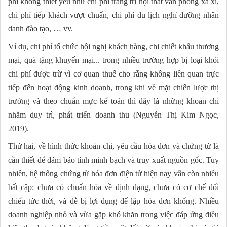
phí không thiết yếu như chi phí trang trí nội thất văn phòng xa xỉ,
chi phí tiếp khách vượt chuẩn, chi phí du lịch nghỉ dưỡng nhân
danh đào tạo, … vv.
Ví dụ, chi phí tổ chức hội nghị khách hàng, chi chiết khấu thương
mại, quà tặng khuyến mại... trong nhiều trường hợp bị loại khỏi
chi phí được trừ vì cơ quan thuế cho rằng không liên quan trực
tiếp đến hoạt động kinh doanh, trong khi về mặt chiến lược thị
trường và theo chuẩn mực kế toán thì đây là những khoản chi
nhằm duy trì, phát triển doanh thu (Nguyễn Thị Kim Ngọc,
2019).
Thứ hai, về hình thức khoản chi, yêu cầu hóa đơn và chứng từ là
cần thiết để đảm bảo tính minh bạch và truy xuất nguồn gốc. Tuy
nhiên, hệ thống chứng từ hóa đơn điện tử hiện nay vẫn còn nhiều
bất cập: chưa có chuẩn hóa về định dạng, chưa có cơ chế đối
chiếu tức thời, và dễ bị lợi dụng để lập hóa đơn khống. Nhiều
doanh nghiệp nhỏ và vừa gặp khó khăn trong việc đáp ứng điều