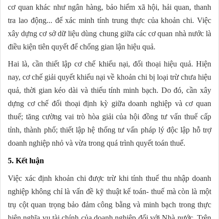
cơ quan khác như ngân hàng, bảo hiểm xã hội, hải quan, thanh
tra lao động... để xác minh tính trung thực của khoản chi. Việc
xây dựng cơ sở dữ liệu dùng chung giữa các cơ quan nhà nước là
điều kiện tiên quyết để chống gian lận hiệu quả.
Hai là, cần thiết lập cơ chế khiếu nại, đối thoại hiệu quả. Hiện
nay, cơ chế giải quyết khiếu nại về khoản chi bị loại trừ chưa hiệu
quả, thời gian kéo dài và thiếu tính minh bạch. Do đó, cần xây
dựng cơ chế đối thoại định kỳ giữa doanh nghiệp và cơ quan
thuế; tăng cường vai trò hòa giải của hội đồng tư vấn thuế cấp
tỉnh, thành phố; thiết lập hệ thống tư vấn pháp lý độc lập hỗ trợ
doanh nghiệp nhỏ và vừa trong quá trình quyết toán thuế.
5. Kết luận
Việc xác định khoản chi được trừ khi tính thuế thu nhập doanh
nghiệp không chỉ là vấn đề kỹ thuật kế toán- thuế mà còn là một
trụ cột quan trọng bảo đảm công bằng và minh bạch trong thực
hiện nghĩa vụ tài chính của doanh nghiệp đối với Nhà nước. Trên