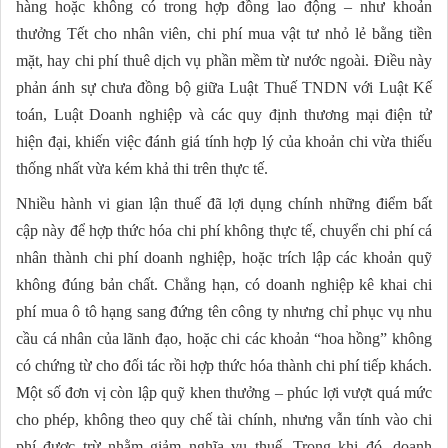
hàng hoặc không có trong hợp đồng lao động – như khoản
thưởng Tết cho nhân viên, chi phí mua vật tư nhỏ lẻ bằng tiền
mặt, hay chi phí thuê dịch vụ phần mềm từ nước ngoài. Điều này
phản ánh sự chưa đồng bộ giữa Luật Thuế TNDN với Luật Kế
toán, Luật Doanh nghiệp và các quy định thương mại điện tử
hiện đại, khiến việc đánh giá tính hợp lý của khoản chi vừa thiếu
thống nhất vừa kém khả thi trên thực tế.
Nhiều hành vi gian lận thuế đã lợi dụng chính những điểm bất
cập này để hợp thức hóa chi phí không thực tế, chuyển chi phí cá
nhân thành chi phí doanh nghiệp, hoặc trích lập các khoản quỹ
không đúng bản chất. Chẳng hạn, có doanh nghiệp kê khai chi
phí mua ô tô hạng sang đứng tên công ty nhưng chỉ phục vụ nhu
cầu cá nhân của lãnh đạo, hoặc chi các khoản “hoa hồng” không
có chứng từ cho đối tác rồi hợp thức hóa thành chi phí tiếp khách.
Một số đơn vị còn lập quỹ khen thưởng – phúc lợi vượt quá mức
cho phép, không theo quy chế tài chính, nhưng vẫn tính vào chi
phí được trừ nhằm giảm nghĩa vụ thuế. Trong khi đó, doanh