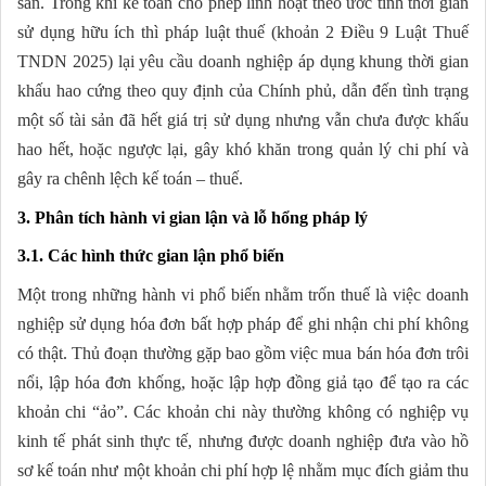
sản. Trong khi kế toán cho phép linh hoạt theo ước tính thời gian
sử dụng hữu ích thì pháp luật thuế (khoản 2 Điều 9 Luật Thuế
TNDN 2025) lại yêu cầu doanh nghiệp áp dụng khung thời gian
khấu hao cứng theo quy định của Chính phủ, dẫn đến tình trạng
một số tài sản đã hết giá trị sử dụng nhưng vẫn chưa được khấu
hao hết, hoặc ngược lại, gây khó khăn trong quản lý chi phí và
gây ra chênh lệch kế toán – thuế.
3. Phân tích hành vi gian lận và lỗ hổng pháp lý
3.1. Các hình thức gian lận phổ biến
Một trong những hành vi phổ biến nhằm trốn thuế là việc doanh
nghiệp sử dụng hóa đơn bất hợp pháp để ghi nhận chi phí không
có thật. Thủ đoạn thường gặp bao gồm việc mua bán hóa đơn trôi
nổi, lập hóa đơn khống, hoặc lập hợp đồng giả tạo để tạo ra các
khoản chi “ảo”. Các khoản chi này thường không có nghiệp vụ
kinh tế phát sinh thực tế, nhưng được doanh nghiệp đưa vào hồ
sơ kế toán như một khoản chi phí hợp lệ nhằm mục đích giảm thu