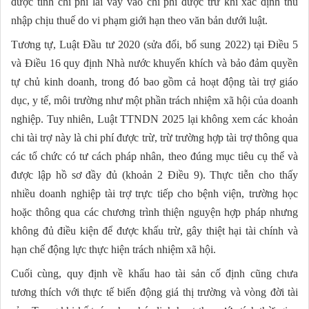
được tính chi phí lãi vay vào chi phí được trừ khi xác định thu
nhập chịu thuế do vi phạm giới hạn theo văn bản dưới luật.
Tương tự, Luật Đầu tư 2020 (sửa đổi, bổ sung 2022) tại Điều 5
và Điều 16 quy định Nhà nước khuyến khích và bảo đảm quyền
tự chủ kinh doanh, trong đó bao gồm cả hoạt động tài trợ giáo
dục, y tế, môi trường như một phần trách nhiệm xã hội của doanh
nghiệp. Tuy nhiên, Luật TTNDN 2025 lại không xem các khoản
chi tài trợ này là chi phí được trừ, trừ trường hợp tài trợ thông qua
các tổ chức có tư cách pháp nhân, theo đúng mục tiêu cụ thể và
được lập hồ sơ đầy đủ (khoản 2 Điều 9). Thực tiễn cho thấy
nhiều doanh nghiệp tài trợ trực tiếp cho bệnh viện, trường học
hoặc thông qua các chương trình thiện nguyện hợp pháp nhưng
không đủ điều kiện để được khấu trừ, gây thiệt hại tài chính và
hạn chế động lực thực hiện trách nhiệm xã hội.
Cuối cùng, quy định về khấu hao tài sản cố định cũng chưa
tương thích với thực tế biến động giá thị trường và vòng đời tài