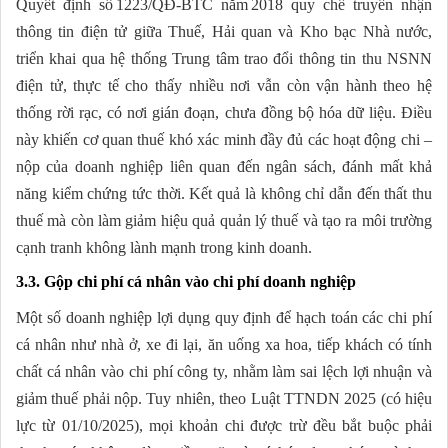
Quyết định số 1223/QĐ‑BTC năm 2018 quy chế truyền nhận
thông tin điện tử giữa Thuế, Hải quan và Kho bạc Nhà nước,
triển khai qua hệ thống Trung tâm trao đổi thông tin thu NSNN
điện tử, thực tế cho thấy nhiều nơi vẫn còn vận hành theo hệ
thống rời rạc, có nơi gián đoạn, chưa đồng bộ hóa dữ liệu. Điều
này khiến cơ quan thuế khó xác minh đầy đủ các hoạt động chi –
nộp của doanh nghiệp liên quan đến ngân sách, đánh mất khả
năng kiểm chứng tức thời. Kết quả là không chỉ dẫn đến thất thu
thuế mà còn làm giảm hiệu quả quản lý thuế và tạo ra môi trường
cạnh tranh không lành mạnh trong kinh doanh.
3.3. Gộp chi phí cá nhân vào chi phí doanh nghiệp
Một số doanh nghiệp lợi dụng quy định để hạch toán các chi phí
cá nhân như nhà ở, xe đi lại, ăn uống xa hoa, tiếp khách có tính
chất cá nhân vào chi phí công ty, nhằm làm sai lệch lợi nhuận và
giảm thuế phải nộp. Tuy nhiên, theo Luật TTNDN 2025 (có hiệu
lực từ 01/10/2025), mọi khoản chi được trừ đều bắt buộc phải