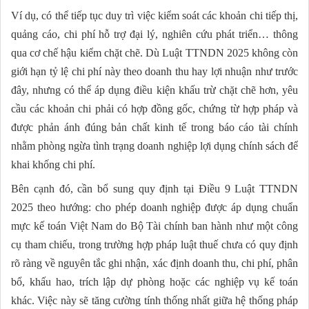
Ví dụ, có thể tiếp tục duy trì việc kiểm soát các khoản chi tiếp thị,
quảng cáo, chi phí hỗ trợ đại lý, nghiên cứu phát triển… thông
qua cơ chế hậu kiểm chặt chẽ. Dù Luật TTNDN 2025 không còn
giới hạn tỷ lệ chi phí này theo doanh thu hay lợi nhuận như trước
đây, nhưng có thể áp dụng điều kiện khấu trừ chặt chẽ hơn, yêu
cầu các khoản chi phải có hợp đồng gốc, chứng từ hợp pháp và
được phản ánh đúng bản chất kinh tế trong báo cáo tài chính
nhằm phòng ngừa tình trạng doanh nghiệp lợi dụng chính sách để
khai khống chi phí.
Bên cạnh đó, cần bổ sung quy định tại Điều 9 Luật TTNDN
2025 theo hướng: cho phép doanh nghiệp được áp dụng chuẩn
mực kế toán Việt Nam do Bộ Tài chính ban hành như một công
cụ tham chiếu, trong trường hợp pháp luật thuế chưa có quy định
rõ ràng về nguyên tắc ghi nhận, xác định doanh thu, chi phí, phân
bổ, khấu hao, trích lập dự phòng hoặc các nghiệp vụ kế toán
khác. Việc này sẽ tăng cường tính thống nhất giữa hệ thống pháp