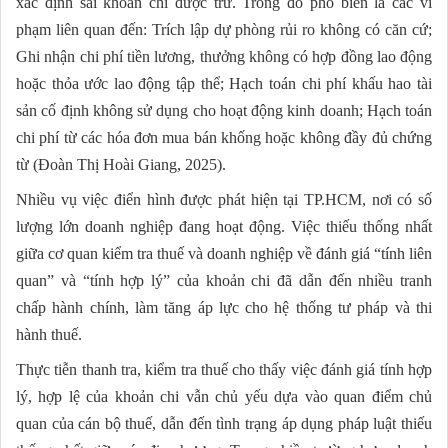
xác định sai khoản chi được trừ. Trong đó phổ biến là các vi
phạm liên quan đến: Trích lập dự phòng rủi ro không có căn cứ;
Ghi nhận chi phí tiền lương, thưởng không có hợp đồng lao động
hoặc thỏa ước lao động tập thể; Hạch toán chi phí khấu hao tài
sản cố định không sử dụng cho hoạt động kinh doanh; Hạch toán
chi phí từ các hóa đơn mua bán khống hoặc không đầy đủ chứng
từ (Đoàn Thị Hoài Giang, 2025).
Nhiều vụ việc điển hình được phát hiện tại TP.HCM, nơi có số
lượng lớn doanh nghiệp đang hoạt động. Việc thiếu thống nhất
giữa cơ quan kiểm tra thuế và doanh nghiệp về đánh giá “tính liên
quan” và “tính hợp lý” của khoản chi đã dẫn đến nhiều tranh
chấp hành chính, làm tăng áp lực cho hệ thống tư pháp và thi
hành thuế.
Thực tiễn thanh tra, kiểm tra thuế cho thấy việc đánh giá tính hợp
lý, hợp lệ của khoản chi vẫn chủ yếu dựa vào quan điểm chủ
quan của cán bộ thuế, dẫn đến tình trạng áp dụng pháp luật thiếu