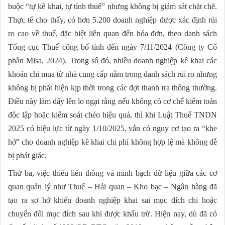
buộc “tự kê khai, tự tính thuế” nhưng không bị giám sát chặt chẽ.
Thực tế cho thấy, có hơn 5.200 doanh nghiệp được xác định rủi
ro cao về thuế, đặc biệt liên quan đến hóa đơn, theo danh sách
Tổng cục Thuế công bố tính đến ngày 7/11/2024 (Công ty Cổ
phần Misa, 2024). Trong số đó, nhiều doanh nghiệp kê khai các
khoản chi mua từ nhà cung cấp nằm trong danh sách rủi ro nhưng
không bị phát hiện kịp thời trong các đợt thanh tra thông thường.
Điều này làm dấy lên lo ngại rằng nếu không có cơ chế kiểm toán
độc lập hoặc kiểm soát chéo hiệu quả, thì khi Luật Thuế TNDN
2025 có hiệu lực từ ngày 1/10/2025, vẫn có nguy cơ tạo ra “khe
hở” cho doanh nghiệp kê khai chi phí không hợp lệ mà không dễ
bị phát giác.
Thứ ba, việc thiếu liên thông và minh bạch dữ liệu giữa các cơ
quan quản lý như Thuế – Hải quan – Kho bạc – Ngân hàng đã
tạo ra sơ hở khiến doanh nghiệp khai sai mục đích chi hoặc
chuyển đổi mục đích sau khi được khấu trừ. Hiện nay, dù đã có