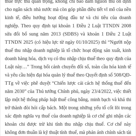
thuế trực thu quan trọng, không chỉ bảo đảm nguồn thu ổn định
cho ngân sách nhà nước mà còn góp phần điều tiết vĩ mô của nền
kinh tế, điều hướng hoạt động đầu tư và chi tiêu của doanh
nghiệp. Theo quy định tại khoản 1 Điều 2 Luật TTNDN 2008
sửa đổi bổ sung năm 2013 (SĐBS) và khoản 1 Điều 2 Luật
TTNDN 2025 (có hiệu lực từ ngày 01/10/2025) thì “Người nộp
thuế thu nhập doanh nghiệp là tổ chức hoạt động sản xuất, kinh
doanh hàng hóa, dịch vụ có thu nhập chịu thuế theo quy định của
Luật này…” Trong bối cảnh chuyển đổi số, toàn cầu hóa kinh tế
và yêu cầu hiện đại hóa quản lý thuế theo Quyết định số 508/QĐ-
TTg về việc phê duyệt “Chiến lược cải cách hệ thống thuế đến
năm 2030” của Thủ tướng Chính phủ, ngày 23/4/2022, việc thiết
lập một hệ thống pháp luật thuế công bằng, minh bạch và khả thi
trở thành đòi hỏi cấp bách. Một trong những yếu tố cốt lõi trong
xác định nghĩa vụ thuế của doanh nghiệp là cơ chế ghi nhận các
khoản chi được trừ khi tính thu nhập chịu thuế. Cơ chế này
không đơn thuần là kỹ thuật tính thuế, mà phản ánh chính sách tài