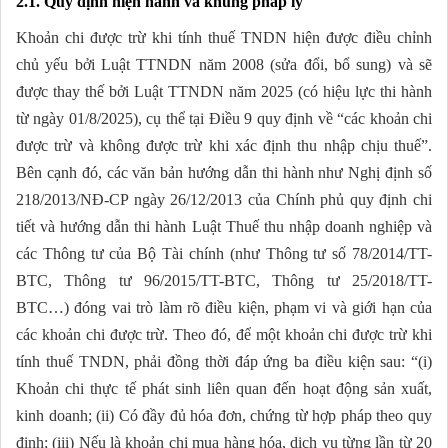
2.1. Quy định hiện hành và khung pháp lý
Khoản chi được trừ khi tính thuế TNDN hiện được điều chỉnh
chủ yếu bởi Luật TTNDN năm 2008 (sửa đổi, bổ sung) và sẽ
được thay thế bởi Luật TTNDN năm 2025 (có hiệu lực thi hành
từ ngày 01/8/2025), cụ thể tại Điều 9 quy định về “các khoản chi
được trừ và không được trừ khi xác định thu nhập chịu thuế”.
Bên cạnh đó, các văn bản hướng dẫn thi hành như Nghị định số
218/2013/NĐ-CP ngày 26/12/2013 của Chính phủ quy định chi
tiết và hướng dẫn thi hành Luật Thuế thu nhập doanh nghiệp và
các Thông tư của Bộ Tài chính (như Thông tư số 78/2014/TT-
BTC, Thông tư 96/2015/TT-BTC, Thông tư 25/2018/TT-
BTC…) đóng vai trò làm rõ điều kiện, phạm vi và giới hạn của
các khoản chi được trừ. Theo đó, để một khoản chi được trừ khi
tính thuế TNDN, phải đồng thời đáp ứng ba điều kiện sau: “(i)
Khoản chi thực tế phát sinh liên quan đến hoạt động sản xuất,
kinh doanh; (ii) Có đầy đủ hóa đơn, chứng từ hợp pháp theo quy
định; (iii) Nếu là khoản chi mua hàng hóa, dịch vụ từng lần từ 20