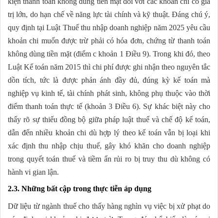
kiện thanh toán không dùng tiền mặt đối với các khoản chi có giá
trị lớn, do hạn chế về năng lực tài chính và kỹ thuật. Đáng chú ý,
quy định tại Luật Thuế thu nhập doanh nghiệp năm 2025 yêu cầu
khoản chi muốn được trừ phải có hóa đơn, chứng từ thanh toán
không dùng tiền mặt (điểm c khoản 1 Điều 9). Trong khi đó, theo
Luật Kế toán năm 2015 thì chi phí được ghi nhận theo nguyên tắc
dồn tích, tức là được phản ánh đầy đủ, đúng kỳ kế toán mà
nghiệp vụ kinh tế, tài chính phát sinh, không phụ thuộc vào thời
điểm thanh toán thực tế (khoản 3 Điều 6). Sự khác biệt này cho
thấy rõ sự thiếu đồng bộ giữa pháp luật thuế và chế độ kế toán,
dẫn đến nhiều khoản chi dù hợp lý theo kế toán vẫn bị loại khi
xác định thu nhập chịu thuế, gây khó khăn cho doanh nghiệp
trong quyết toán thuế và tiềm ẩn rủi ro bị truy thu dù không có
hành vi gian lận.
2.3. Những bất cập trong thực tiễn áp dụng
Dữ liệu từ ngành thuế cho thấy hàng nghìn vụ việc bị xử phạt do